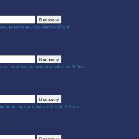
₽
В корзину
тель электронных контактов 450ml
₽
В корзину
ка в систему охлаждения astrohim 300мл
₽
В корзину
 медная термостойкая aim-one 450 мл
₽
В корзину