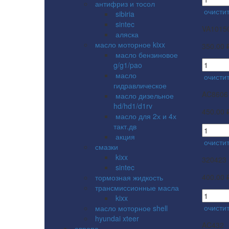
антифриз и тосол
очисти
sibiria
sintec
VA1015
аляска
масло моторное kixx
350.00 
масло бензиновое
g/g1/pao
масло
очисти
гидравлическое
AC8606
масло дизельное
hd/hd1/d1rv
450.00 
масло для 2х и 4х
такт.дв
акция
очисти
смазки
kixx
320423
sintec
400.00 
тормозная жидкость
трансмиссионные масла
kixx
очистит
масло моторное shell
hyundai xteer
AC432
европа