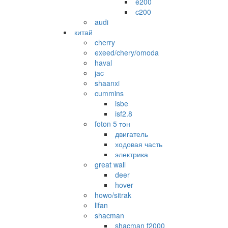
e200
c200
audi
китай
cherry
exeed/chery/omoda
haval
jac
shaanxi
cummins
isbe
isf2.8
foton 5 тон
двигатель
ходовая часть
электрика
great wall
deer
hover
howo/sitrak
lifan
shacman
shacman f2000