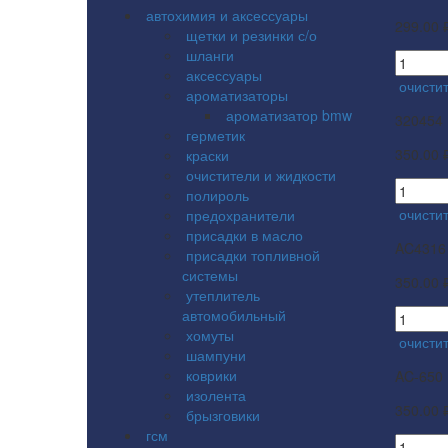
автохимия и аксессуары
299.00 
щетки и резинки с/о
шланги
аксессуары
очисти
ароматизаторы
ароматизатор bmw
320454
герметик
350.00 
краски
очистители и жидкости
полироль
очисти
предохранители
присадки в масло
AC4316
присадки топливной
системы
350.00 
утеплитель
автомобильный
хомуты
очисти
шампуни
коврики
AC-650
изолента
350.00 
брызговики
гсм