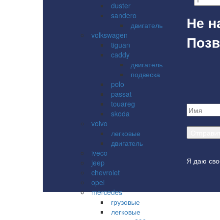
duster
sandero
Не н
двигатель
volkswagen
Позв
tiguan
caddy
двигатель
подвеска
polo
passat
touareg
skoda
volvo
легковые
двигатель
iveco
Я даю сво
jeep
chevrolet
opel
mercedes
грузовые
легковые