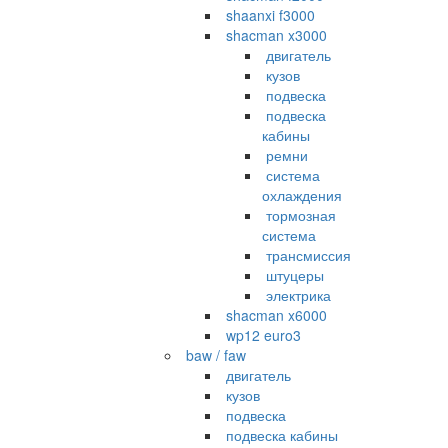
shaanxi f3000
shacman x3000
двигатель
кузов
подвеска
подвеска
кабины
ремни
система
охлаждения
тормозная
система
трансмиссия
штуцеры
электрика
shacman x6000
wp12 euro3
baw / faw
двигатель
кузов
подвеска
подвеска кабины