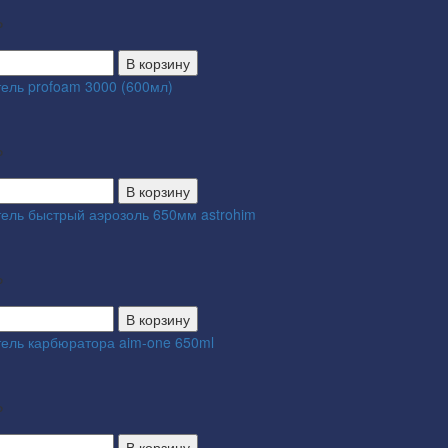
₽
В корзину
тель profoam 3000 (600мл)
₽
В корзину
тель быстрый аэрозоль 650мм astrohim
₽
В корзину
тель карбюратора aim-one 650ml
₽
В корзину