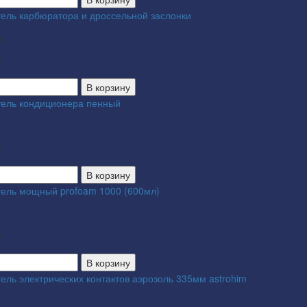
тель карбюратора и дроссельной заслонки
0
₽
В корзину
тель кондиционера пенный
₽
В корзину
тель мощный profoam 1000 (600мл)
₽
В корзину
ель электрических контактов аэрозоль 335мм astrohim