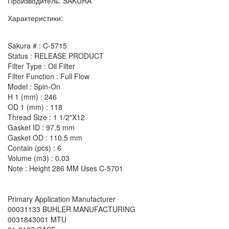
Производитель: SAKURA
Характеристики:
Sakura # : C-5715
Status : RELEASE PRODUCT
Filter Type : Oil Filter
Filter Function : Full Flow
Model : Spin-On
H 1 (mm) : 246
OD 1 (mm) : 118
Thread Size : 1 1/2"X12
Gasket ID : 97.5 mm
Gasket OD : 110.5 mm
Contain (pcs) : 6
Volume (m3) : 0.03
Note : Height 286 MM Uses C-5701
Primary Application Manufacturer
00031133 BUHLER MANUFACTURING
0031843001 MTU