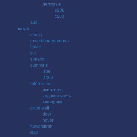
легковые
e200
c200
audi
китай
cherry
exeed/chery/omoda
haval
jac
shaanxi
cummins
isbe
isf2.8
foton 5 тон
двигатель
ходовая часть
электрика
great wall
deer
hover
howo/sitrak
lifan