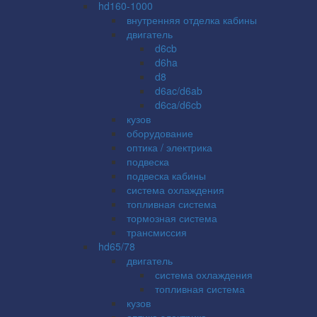
hd160-1000
внутренняя отделка кабины
двигатель
d6cb
d6ha
d8
d6ac/d6ab
d6ca/d6cb
кузов
оборудование
оптика / электрика
подвеска
подвеска кабины
система охлаждения
топливная система
тормозная система
трансмиссия
hd65/78
двигатель
система охлаждения
топливная система
кузов
оптика электрика