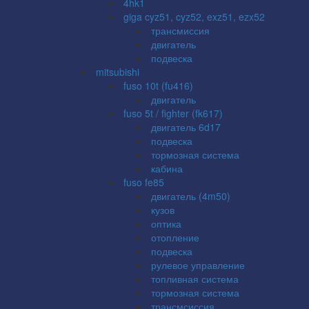
4hk1
giga cyz51, cyz52, exz51, ezx52
трансмиссия
двигатель
подвеска
mitsubishi
fuso 10t (fu416)
двигатель
fuso 5t / fighter (fk617)
двигатель 6d17
подвеска
тормозная система
кабина
fuso fe85
двигатель (4m50)
кузов
оптика
отопление
подвеска
рулевое управление
топливная система
тормозная система
трансмсиссия