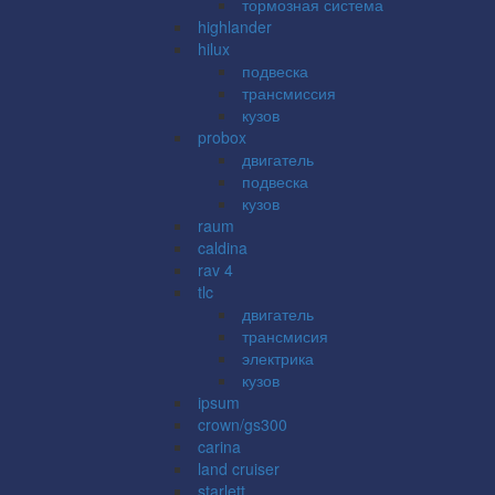
тормозная система
highlander
hilux
подвеска
трансмиссия
кузов
probox
двигатель
подвеска
кузов
raum
caldina
rav 4
tlc
двигатель
трансмисия
электрика
кузов
ipsum
crown/gs300
carina
land cruiser
starlett