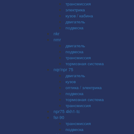
трансмиссия
электрика
кузов / кабина
двигатель
подвеска
nkr
nmr
двигатель
подвеска
трансмиссия
тормозная система
nqr/npr 75
двигатель
кузов
оптика / электрика
подвеска
тормозная система
трансмиссия
npr75 4kh1-tc
fsr-90
трансмиссия
подвеска