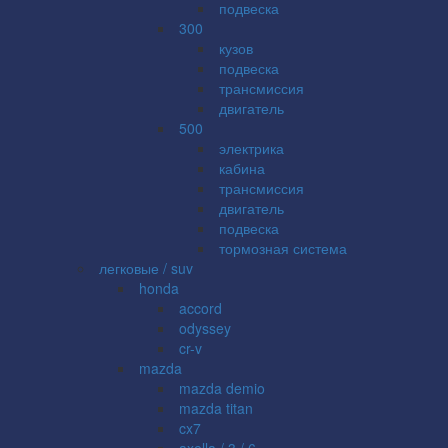
подвеска
300
кузов
подвеска
трансмиссия
двигатель
500
электрика
кабина
трансмиссия
двигатель
подвеска
тормозная система
легковые / suv
honda
accord
odyssey
cr-v
mazda
mazda demio
mazda titan
cx7
axella / 3 / 6