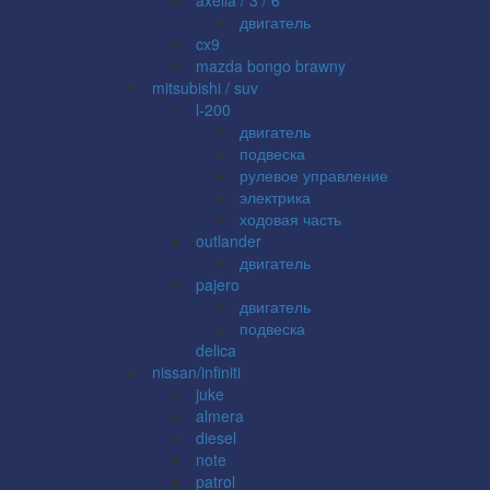
двигатель
cx9
mazda bongo brawny
mitsubishi / suv
l-200
двигатель
подвеска
рулевое управление
электрика
ходовая часть
outlander
двигатель
pajero
двигатель
подвеска
delica
nissan/infiniti
juke
almera
diesel
note
patrol