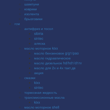
шампуни
коврики
изолента
брызговики
гсм
антифриз и тосол
sibiria
sintec
аляска
масло моторное kixx
масло бензиновое g/g1/pao
масло гидравлическое
масло дизельное hd/hd1/d1rv
масло для 2х и 4х такт.дв
акция
смазки
kixx
sintec
тормозная жидкость
трансмиссионные масла
kixx
масло моторное shell