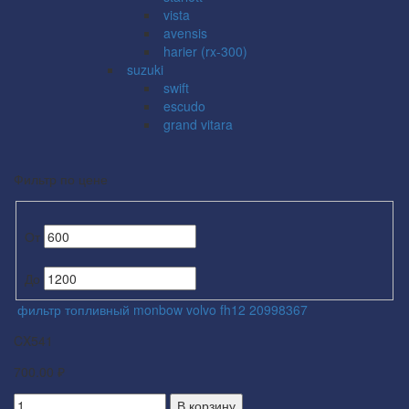
vista
avensis
harier (rx-300)
suzuki
swift
escudo
grand vitara
Фильтр по цене
От
До
фильтр топливный monbow volvo fh12 20998367
CX541
700.00 ₽
В корзину