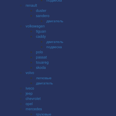
renault
duster
sandero
двигатель
volkswagen
tiguan
caddy
двигатель
подвеска
polo
passat
touareg
skoda
volvo
легковые
двигатель
iveco
jeep
chevrolet
opel
mercedes
грузовые