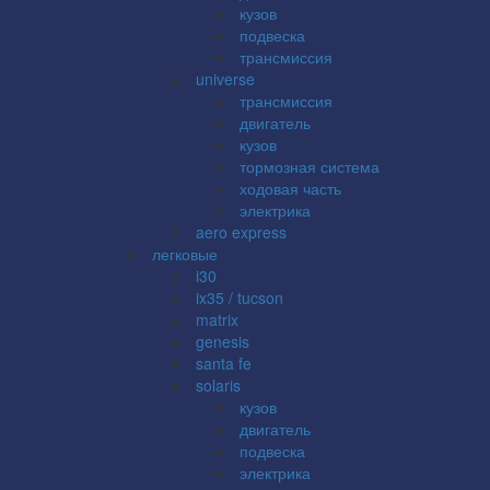
кузов
подвеска
трансмиссия
universe
трансмиссия
двигатель
кузов
тормозная система
ходовая часть
электрика
aero express
легковые
i30
ix35 / tucson
matrix
genesis
santa fe
solaris
кузов
двигатель
подвеска
электрика