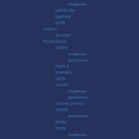
подвеска
pathfinder
qashqai
qx56
subaru
forester
toyota/lexus
camry
подвеска
двигатель
mark ii
townace
carib
corolla
подвеска
двигатель
corona premio
cresta
двигатель
fielder
hiace
подвеска