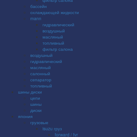
бассейн
охлаждающей жидкости
mann
гидравлический
воздушный
масляный
топливный
фильтр салона
воздушный
гидравлический
масляный
салонный
сепаратор
топливный
шины диски
цепи
шины
диски
япония
грузовые
isuzu груз
forward / fvr