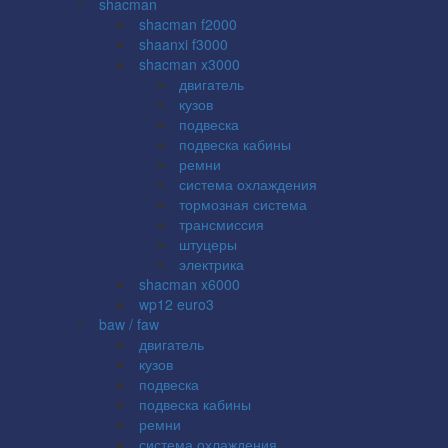
shacman
shacman f2000
shaanxi f3000
shacman x3000
двигатель
кузов
подвеска
подвеска кабины
ремни
система охлаждения
тормозная система
трансмиссия
штуцеры
электрика
shacman x6000
wp12 euro3
baw / faw
двигатель
кузов
подвеска
подвеска кабины
ремни
система охлаждения