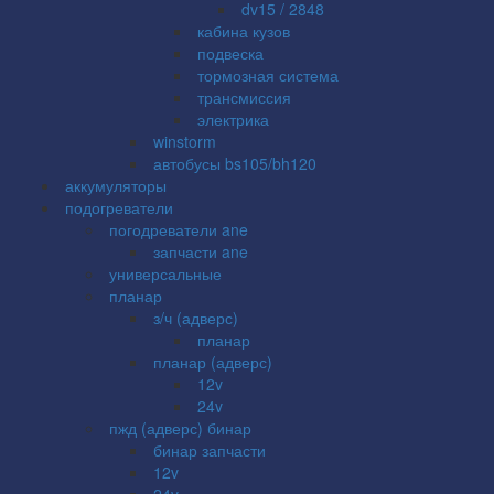
dv15 / 2848
кабина кузов
подвеска
тормозная система
трансмиссия
электрика
winstorm
автобусы bs105/bh120
аккумуляторы
подогреватели
погодреватели ane
запчасти ane
универсальные
планар
з/ч (адверс)
планар
планар (адверс)
12v
24v
пжд (адверс) бинар
бинар запчасти
12v
24v