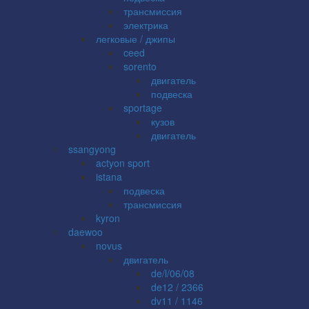
трансмиссия
электрика
легковые / джипы
ceed
sorento
двигатель
подвеска
sportage
кузов
двигатель
ssangyong
actyon sport
istana
подвеска
трансмиссия
kyron
daewoo
novus
двигатель
de/l/06/08
de12 / 2366
dv11 / 1146