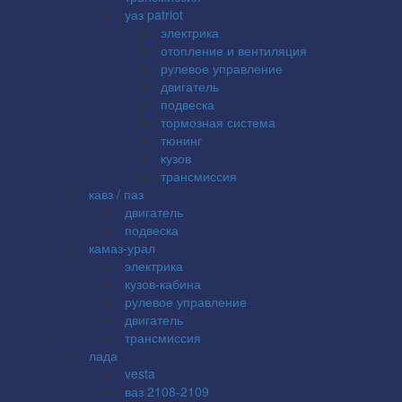
уаз patriot
электрика
отопление и вентиляция
рулевое управление
двигатель
подвеска
тормозная система
тюнинг
кузов
трансмиссия
кавз / паз
двигатель
подвеска
камаз-урал
электрика
кузов-кабина
рулевое управление
двигатель
трансмиссия
лада
vesta
ваз 2108-2109