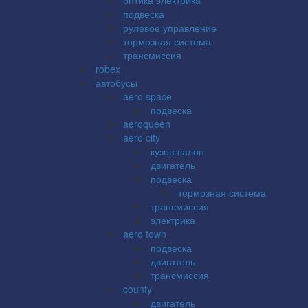
подвеска
рулевое управление
тормозная система
трансмиссия
robex
автобусы
aero space
подвеска
aeroqueen
aero city
кузов-салон
двигатель
подвеска
тормозная система
трансмиссия
электрика
aero town
подвеска
двигатель
трансмиссия
county
двигатель