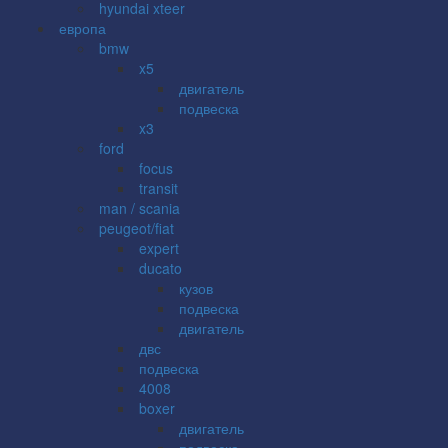
hyundai xteer
европа
bmw
x5
двигатель
подвеска
x3
ford
focus
transit
man / scania
peugeot/fiat
expert
ducato
кузов
подвеска
двигатель
двс
подвеска
4008
boxer
двигатель
подвеска