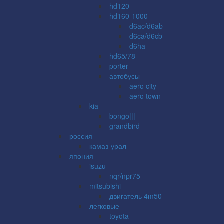
hd120
hd160-1000
d6ac/d6ab
d6ca/d6cb
d6ha
hd65/78
porter
автобусы
aero city
aero town
kia
bongo|||
grandbird
россия
камаз-урал
япония
isuzu
nqr/npr75
mitsubishi
двигатель 4m50
легковые
toyota