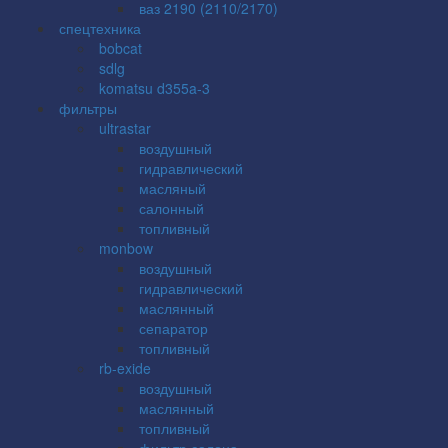
ваз 2190 (2110/2170)
спецтехника
bobcat
sdlg
komatsu d355a-3
фильтры
ultrastar
воздушный
гидравлический
масляный
салонный
топливный
monbow
воздушный
гидравлический
маслянный
сепаратор
топливный
rb-exide
воздушный
маслянный
топливный
фильтр салона