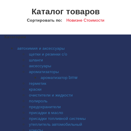
Каталог товаров
Сортировать по:
Новизне
Стоимости
Категории
автохимия и аксессуары
щетки и резинки с/о
шланги
аксессуары
ароматизаторы
ароматизатор bmw
герметик
краски
очистители и жидкости
полироль
предохранители
присадки в масло
присадки топливной системы
утеплитель автомобильный
хомуты