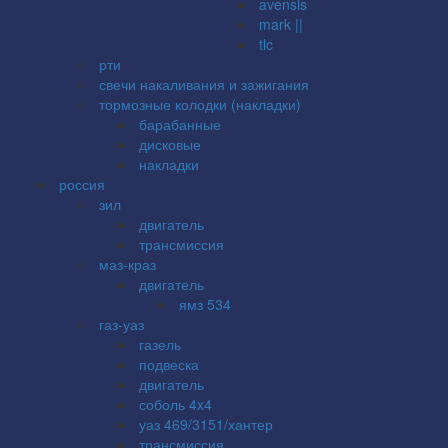
avensis
mark ||
tlc
рти
свечи накаливания и зажигания
тормозные колодки (накладки)
барабанные
дисковые
накладки
россия
зил
двигатель
трансмиссия
маз-краз
двигатель
ямз 534
газ-уаз
газель
подвеска
двигатель
соболь 4x4
уаз 469/3151/хантер
трансмиссия