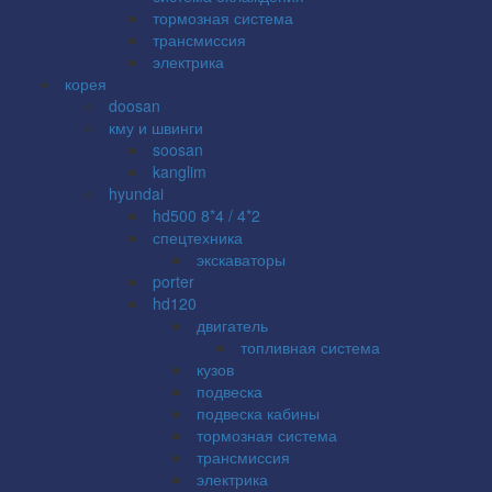
тормозная система
трансмиссия
электрика
корея
doosan
кму и швинги
soosan
kanglim
hyundai
hd500 8*4 / 4*2
спецтехника
экскаваторы
porter
hd120
двигатель
топливная система
кузов
подвеска
подвеска кабины
тормозная система
трансмиссия
электрика