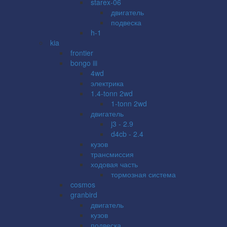
starex-06
двигатель
подвеска
h-1
kia
frontier
bongo iii
4wd
электрика
1.4-tonn 2wd
1-tonn 2wd
двигатель
j3 - 2.9
d4cb - 2.4
кузов
трансмиссия
ходовая часть
тормозная система
cosmos
granbird
двигатель
кузов
подвеска