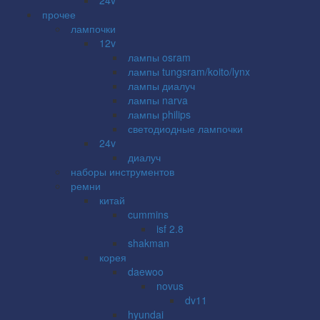
прочее
лампочки
12v
лампы osram
лампы tungsram/koito/lynx
лампы диалуч
лампы narva
лампы philips
светодиодные лампочки
24v
диалуч
наборы инструментов
ремни
китай
cummins
isf 2.8
shakman
корея
daewoo
novus
dv11
hyundai