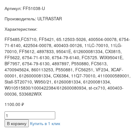
Артикул: FF51038-U
Производитель: ULTRASTAR
Характеристики:
FF5485,FC5710, FF5421, 65.12503-5026, 400504-00078, 6754-
71-6140, 422504-00078, 400403-00126, 11LC-70010, 11LG-
70010, FF5612, 4897833, 95041E, 612600081334, CX0815,
FF5622, 6754-71-6130, 6754-79-6140, FC5725. WIX95041E,
BF7957, 6754-79-6130, 4897897, P550880, FC5613,
4700945624, 860113253, P550881, FC56251, VF234, XCAF-
00001, 6126000081334, CX6384, 11Q7-70010, 4110000589001,
Stall-ST20710, W950/21, 61260081334, 61200081334,
W010515830/1000422384/612600080934, st-cx710, 400403-
00036, 533682WIX
1100.00 ₽
В корзину
Купить в 1 клик