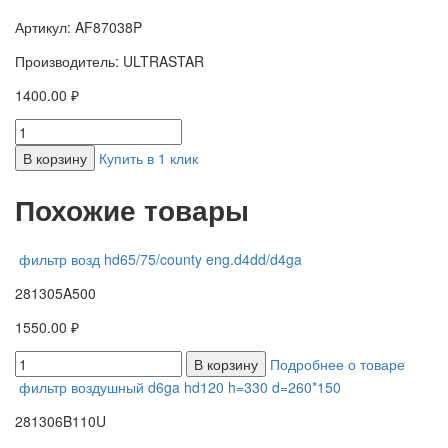
Артикул: AF87038P
Производитель: ULTRASTAR
1400.00 ₽
В корзину
Купить в 1 клик
Похожие товары
фильтр возд hd65/75/county eng.d4dd/d4ga
281305A500
1550.00 ₽
В корзину
Подробнее о товаре
фильтр воздушный d6ga hd120 h=330 d=260*150
281306B110U