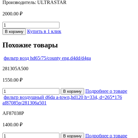
Производитель: ULTRASTAR
2000.00 ₽
Купить в 1 клик
В корзину
Похожие товары
фильтр возд hd65/75/county eng.d4dd/d4ga
281305A500
1550.00 ₽
Подробнее о товаре
В корзину
фильтр воздушный d6da a-town,hd120 h=334, d=265*176
af87085p/281306a501
AF87038P
1400.00 ₽
Подробнее о товаре
В корзину