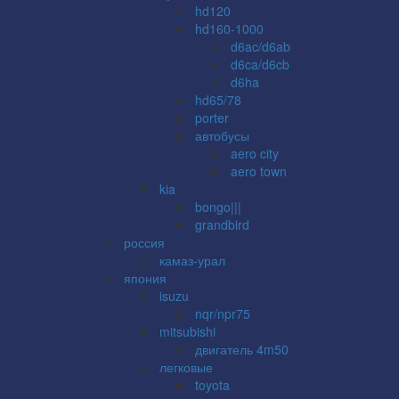
hd120
hd160-1000
d6ac/d6ab
d6ca/d6cb
d6ha
hd65/78
porter
автобусы
aero city
aero town
kia
bongo|||
grandbird
россия
камаз-урал
япония
isuzu
nqr/npr75
mitsubishi
двигатель 4m50
легковые
toyota