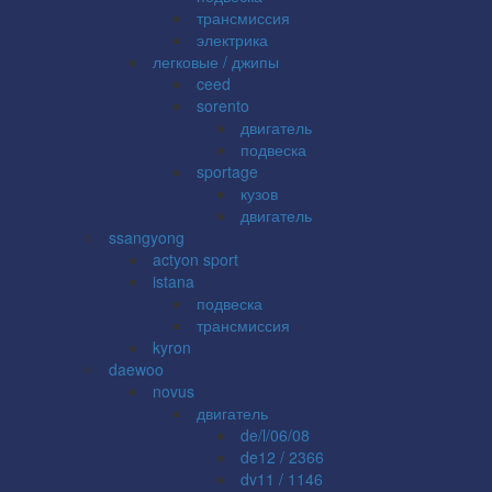
трансмиссия
электрика
легковые / джипы
ceed
sorento
двигатель
подвеска
sportage
кузов
двигатель
ssangyong
actyon sport
istana
подвеска
трансмиссия
kyron
daewoo
novus
двигатель
de/l/06/08
de12 / 2366
dv11 / 1146