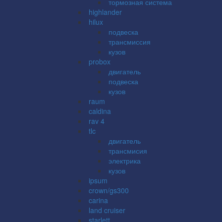
тормозная система
highlander
hilux
подвеска
трансмиссия
кузов
probox
двигатель
подвеска
кузов
raum
caldina
rav 4
tlc
двигатель
трансмисия
электрика
кузов
ipsum
crown/gs300
carina
land cruiser
starlett