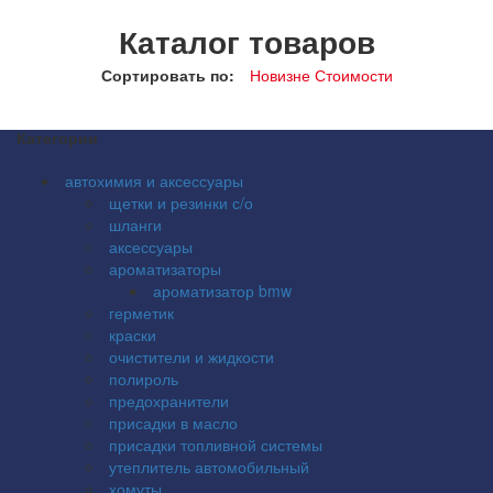
Каталог товаров
Сортировать по:
Новизне
Стоимости
Категории
автохимия и аксессуары
щетки и резинки с/о
шланги
аксессуары
ароматизаторы
ароматизатор bmw
герметик
краски
очистители и жидкости
полироль
предохранители
присадки в масло
присадки топливной системы
утеплитель автомобильный
хомуты