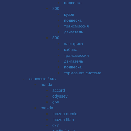
подвеска
300
кузов
подвеска
трансмиссия
двигатель
500
электрика
кабина
трансмиссия
двигатель
подвеска
тормозная система
легковые / suv
honda
accord
odyssey
cr-v
mazda
mazda demio
mazda titan
cx7
axella / 3 / 6