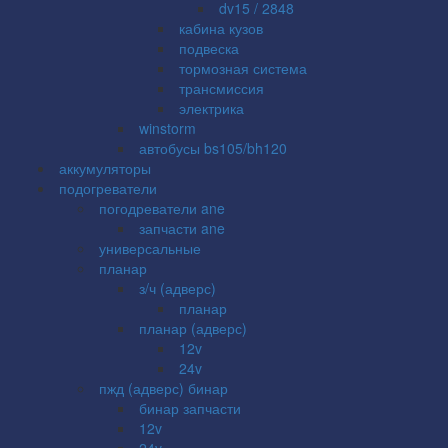
dv15 / 2848
кабина кузов
подвеска
тормозная система
трансмиссия
электрика
winstorm
автобусы bs105/bh120
аккумуляторы
подогреватели
погодреватели ane
запчасти ane
универсальные
планар
з/ч (адверс)
планар
планар (адверс)
12v
24v
пжд (адверс) бинар
бинар запчасти
12v
24v