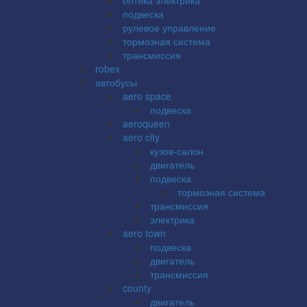
подвеска
рулевое управление
тормозная система
трансмиссия
robex
автобусы
aero space
подвеска
aeroqueen
aero city
кузов-салон
двигатель
подвеска
тормозная система
трансмиссия
электрика
aero town
подвеска
двигатель
трансмиссия
county
двигатель