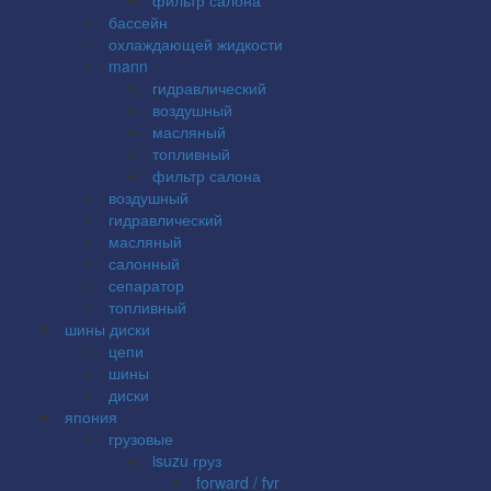
бассейн
охлаждающей жидкости
mann
гидравлический
воздушный
масляный
топливный
фильтр салона
воздушный
гидравлический
масляный
салонный
сепаратор
топливный
шины диски
цепи
шины
диски
япония
грузовые
isuzu груз
forward / fvr