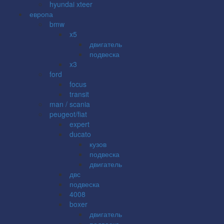
hyundai xteer
европа
bmw
x5
двигатель
подвеска
x3
ford
focus
transit
man / scania
peugeot/fiat
expert
ducato
кузов
подвеска
двигатель
двс
подвеска
4008
boxer
двигатель
подвеска