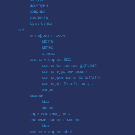
шампуни
коврики
изолента
брызговики
гсм
антифриз и тосол
sibiria
sintec
аляска
масло моторное kixx
масло бензиновое g/g1/pao
масло гидравлическое
масло дизельное hd/hd1/d1rv
масло для 2х и 4х такт.дв
акция
смазки
kixx
sintec
тормозная жидкость
трансмиссионные масла
kixx
масло моторное shell