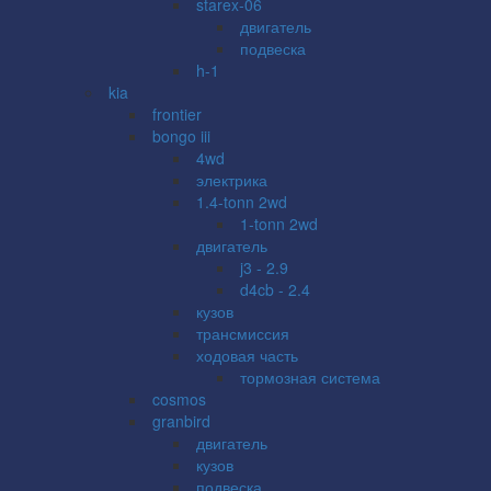
starex-06
двигатель
подвеска
h-1
kia
frontier
bongo iii
4wd
электрика
1.4-tonn 2wd
1-tonn 2wd
двигатель
j3 - 2.9
d4cb - 2.4
кузов
трансмиссия
ходовая часть
тормозная система
cosmos
granbird
двигатель
кузов
подвеска