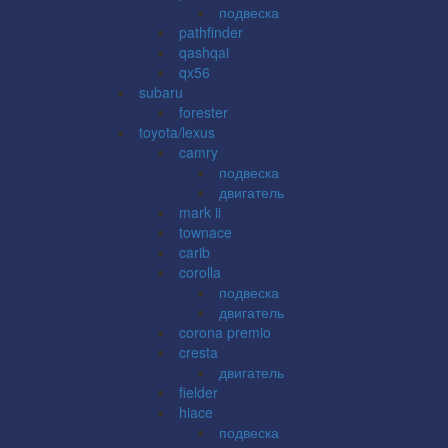
подвеска
pathfinder
qashqai
qx56
subaru
forester
toyota/lexus
camry
подвеска
двигатель
mark ii
townace
carib
corolla
подвеска
двигатель
corona premio
cresta
двигатель
fielder
hiace
подвеска