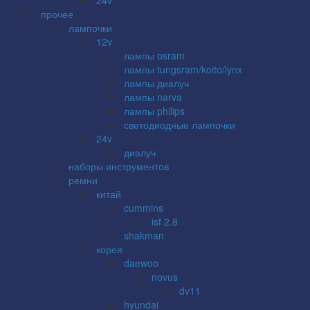
прочее
лампочки
12v
лампы osram
лампы tungsram/koito/lynx
лампы диалуч
лампы narva
лампы philips
светодиодные лампочки
24v
диалуч
наборы инструментов
ремни
китай
cummins
isf 2.8
shakman
корея
daewoo
novus
dv11
hyundai