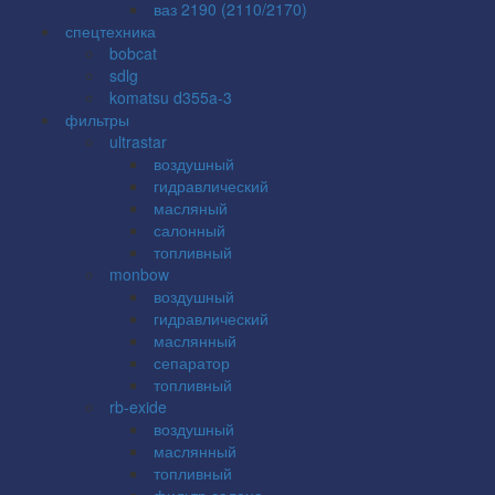
ваз 2190 (2110/2170)
спецтехника
bobcat
sdlg
komatsu d355a-3
фильтры
ultrastar
воздушный
гидравлический
масляный
салонный
топливный
monbow
воздушный
гидравлический
маслянный
сепаратор
топливный
rb-exide
воздушный
маслянный
топливный
фильтр салона