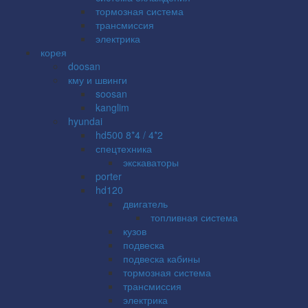
тормозная система
трансмиссия
электрика
корея
doosan
кму и швинги
soosan
kanglim
hyundai
hd500 8*4 / 4*2
спецтехника
экскаваторы
porter
hd120
двигатель
топливная система
кузов
подвеска
подвеска кабины
тормозная система
трансмиссия
электрика