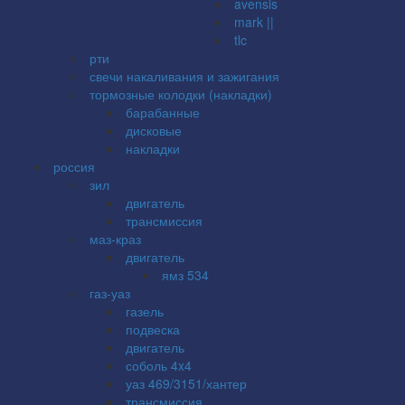
avensis
mark ||
tlc
рти
свечи накаливания и зажигания
тормозные колодки (накладки)
барабанные
дисковые
накладки
россия
зил
двигатель
трансмиссия
маз-краз
двигатель
ямз 534
газ-уаз
газель
подвеска
двигатель
соболь 4x4
уаз 469/3151/хантер
трансмиссия