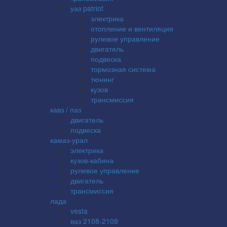
уаз patriot
электрика
отопление и вентиляция
рулевое управление
двигатель
подвеска
тормозная система
тюнинг
кузов
трансмиссия
кавз / паз
двигатель
подвеска
камаз-урал
электрика
кузов-кабина
рулевое управление
двигатель
трансмиссия
лада
vesta
ваз 2108-2109