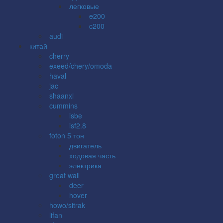
легковые
e200
c200
audi
китай
cherry
exeed/chery/omoda
haval
jac
shaanxi
cummins
isbe
isf2.8
foton 5 тон
двигатель
ходовая часть
электрика
great wall
deer
hover
howo/sitrak
lifan