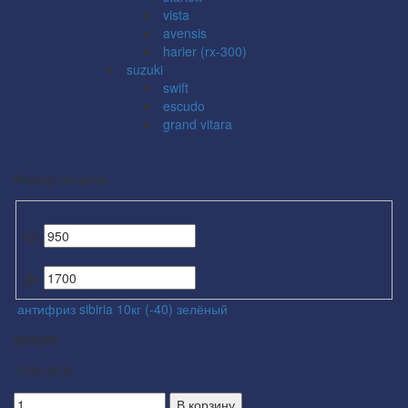
vista
avensis
harier (rx-300)
suzuki
swift
escudo
grand vitara
Фильтр по цене
От
До
антифриз sibiria 10кг (-40) зелёный
800090
1700.00 ₽
В корзину