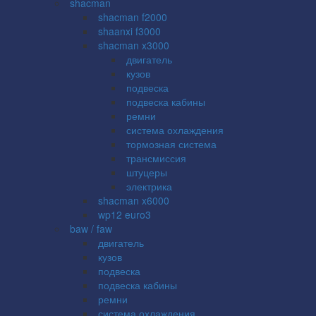
shacman
shacman f2000
shaanxi f3000
shacman x3000
двигатель
кузов
подвеска
подвеска кабины
ремни
система охлаждения
тормозная система
трансмиссия
штуцеры
электрика
shacman x6000
wp12 euro3
baw / faw
двигатель
кузов
подвеска
подвеска кабины
ремни
система охлаждения