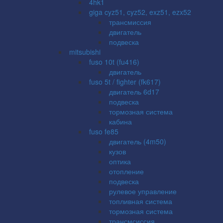
4hk1
giga cyz51, cyz52, exz51, ezx52
трансмиссия
двигатель
подвеска
mitsubishi
fuso 10t (fu416)
двигатель
fuso 5t / fighter (fk617)
двигатель 6d17
подвеска
тормозная система
кабина
fuso fe85
двигатель (4m50)
кузов
оптика
отопление
подвеска
рулевое управление
топливная система
тормозная система
трансмсиссия