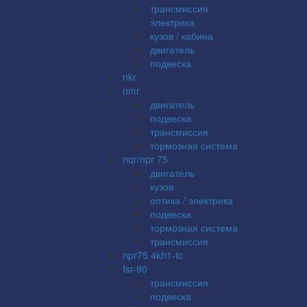
трансмиссия
электрика
кузов / кабина
двигатель
подвеска
nkr
nmr
двигатель
подвеска
трансмиссия
тормозная система
nqr/npr 75
двигатель
кузов
оптика / электрика
подвеска
тормозная система
трансмиссия
npr75 4kh1-tc
fsr-90
трансмиссия
подвеска