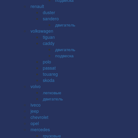
renault
duster
sandero
двигатель
volkswagen
tiguan
caddy
двигатель
подвеска
polo
passat
touareg
skoda
volvo
легковые
двигатель
iveco
jeep
chevrolet
opel
mercedes
грузовые