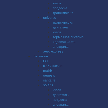
кузов
подвеска
трансмиссия
universe
трансмиссия
двигатель
кузов
тормозная система
ходовая часть
электрика
aero express
легковые
i30
ix35 / tucson
matrix
genesis
santa fe
solaris
кузов
двигатель
подвеска
электрика