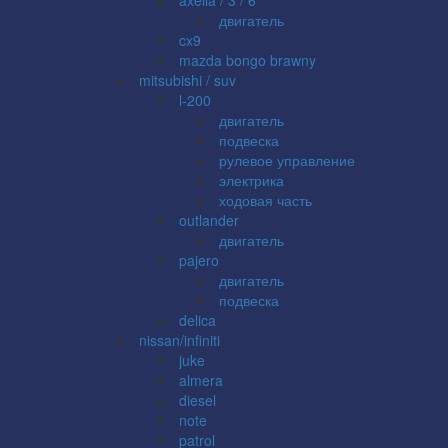
двигатель
cx9
mazda bongo brawny
mitsubishi / suv
l-200
двигатель
подвеска
рулевое управление
электрика
ходовая часть
outlander
двигатель
pajero
двигатель
подвеска
delica
nissan/infiniti
juke
almera
diesel
note
patrol