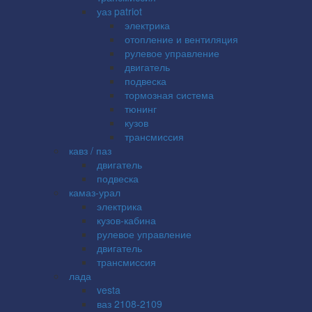
уаз patriot
электрика
отопление и вентиляция
рулевое управление
двигатель
подвеска
тормозная система
тюнинг
кузов
трансмиссия
кавз / паз
двигатель
подвеска
камаз-урал
электрика
кузов-кабина
рулевое управление
двигатель
трансмиссия
лада
vesta
ваз 2108-2109