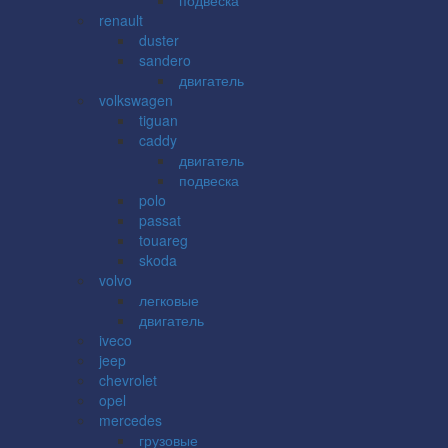
renault
duster
sandero
двигатель
volkswagen
tiguan
caddy
двигатель
подвеска
polo
passat
touareg
skoda
volvo
легковые
двигатель
iveco
jeep
chevrolet
opel
mercedes
грузовые