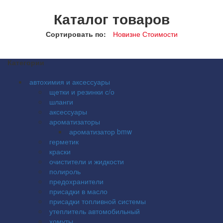
Каталог товаров
Сортировать по:
Новизне
Стоимости
Категории
автохимия и аксессуары
щетки и резинки с/о
шланги
аксессуары
ароматизаторы
ароматизатор bmw
герметик
краски
очистители и жидкости
полироль
предохранители
присадки в масло
присадки топливной системы
утеплитель автомобильный
хомуты