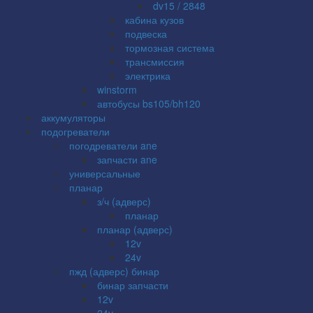
dv15 / 2848
кабина кузов
подвеска
тормозная система
трансмиссия
электрика
winstorm
автобусы bs105/bh120
аккумуляторы
подогреватели
погодреватели ane
запчасти ane
универсальные
планар
з/ч (адверс)
планар
планар (адверс)
12v
24v
пжд (адверс) бинар
бинар запчасти
12v
24v