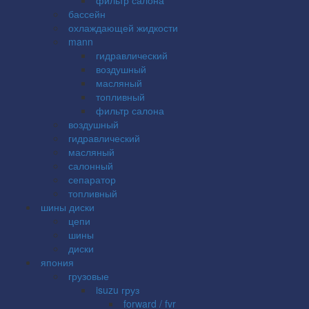
бассейн
охлаждающей жидкости
mann
гидравлический
воздушный
масляный
топливный
фильтр салона
воздушный
гидравлический
масляный
салонный
сепаратор
топливный
шины диски
цепи
шины
диски
япония
грузовые
isuzu груз
forward / fvr