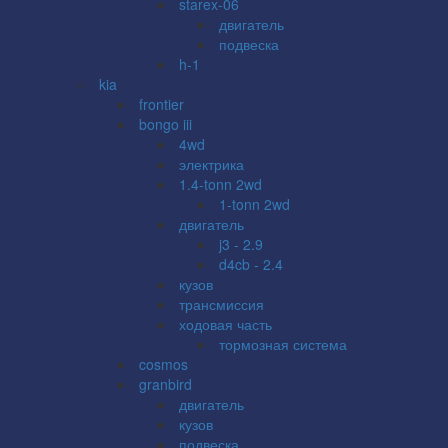
starex-06
двигатель
подвеска
h-1
kia
frontier
bongo iii
4wd
электрика
1.4-tonn 2wd
1-tonn 2wd
двигатель
j3 - 2.9
d4cb - 2.4
кузов
трансмиссия
ходовая часть
тормозная система
cosmos
granbird
двигатель
кузов
подвеска