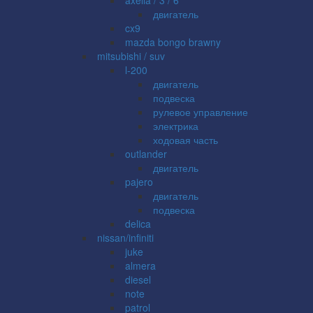
двигатель
cx9
mazda bongo brawny
mitsubishi / suv
l-200
двигатель
подвеска
рулевое управление
электрика
ходовая часть
outlander
двигатель
pajero
двигатель
подвеска
delica
nissan/infiniti
juke
almera
diesel
note
patrol