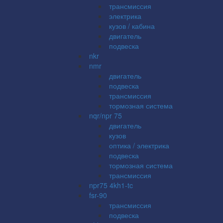
трансмиссия
электрика
кузов / кабина
двигатель
подвеска
nkr
nmr
двигатель
подвеска
трансмиссия
тормозная система
nqr/npr 75
двигатель
кузов
оптика / электрика
подвеска
тормозная система
трансмиссия
npr75 4kh1-tc
fsr-90
трансмиссия
подвеска