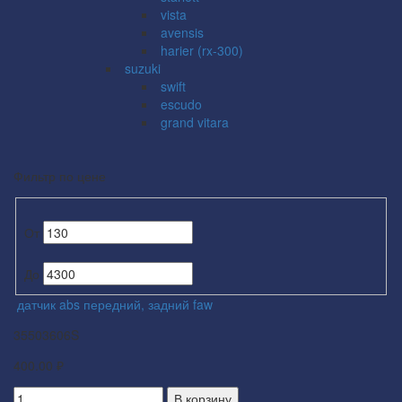
vista
avensis
harier (rx-300)
suzuki
swift
escudo
grand vitara
Фильтр по цене
От
До
датчик abs передний, задний faw
35503606S
400.00 ₽
В корзину