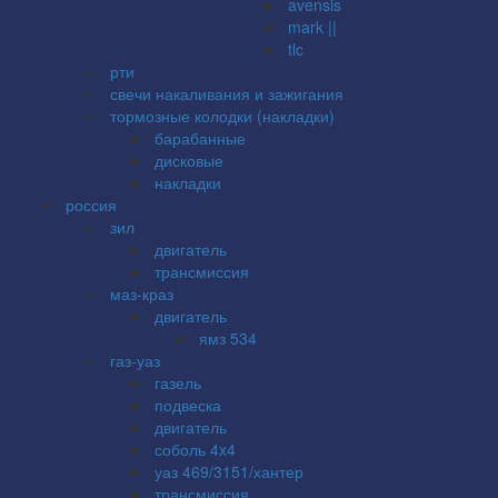
avensis
mark ||
tlc
рти
свечи накаливания и зажигания
тормозные колодки (накладки)
барабанные
дисковые
накладки
россия
зил
двигатель
трансмиссия
маз-краз
двигатель
ямз 534
газ-уаз
газель
подвеска
двигатель
соболь 4x4
уаз 469/3151/хантер
трансмиссия