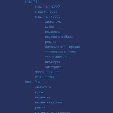
shacman
shacman f2000
shaanxi f3000
shacman x3000
двигатель
кузов
подвеска
подвеска кабины
ремни
система охлаждения
тормозная система
трансмиссия
штуцеры
электрика
shacman x6000
wp12 euro3
baw / faw
двигатель
кузов
подвеска
подвеска кабины
ремни
система охлаждения