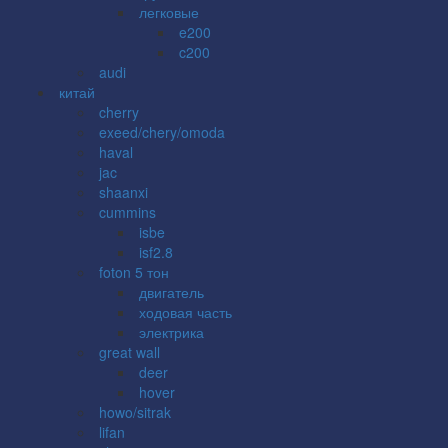
легковые
e200
c200
audi
китай
cherry
exeed/chery/omoda
haval
jac
shaanxi
cummins
isbe
isf2.8
foton 5 тон
двигатель
ходовая часть
электрика
great wall
deer
hover
howo/sitrak
lifan