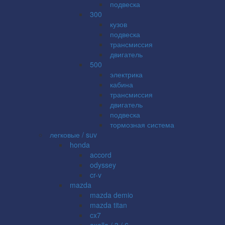
подвеска
300
кузов
подвеска
трансмиссия
двигатель
500
электрика
кабина
трансмиссия
двигатель
подвеска
тормозная система
легковые / suv
honda
accord
odyssey
cr-v
mazda
mazda demio
mazda titan
cx7
axella / 3 / 6