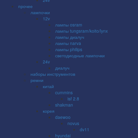
прочее
лампочки
12v
лампы osram
лампы tungsram/koito/lynx
лампы диалуч
лампы narva
лампы philips
светодиодные лампочки
24v
диалуч
наборы инструментов
ремни
китай
cummins
isf 2.8
shakman
корея
daewoo
novus
dv11
hyundai