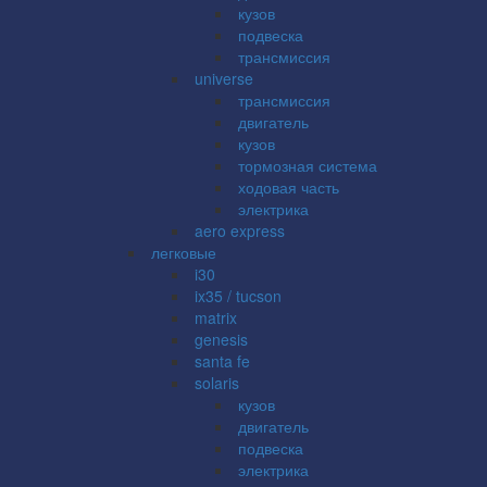
кузов
подвеска
трансмиссия
universe
трансмиссия
двигатель
кузов
тормозная система
ходовая часть
электрика
aero express
легковые
i30
ix35 / tucson
matrix
genesis
santa fe
solaris
кузов
двигатель
подвеска
электрика