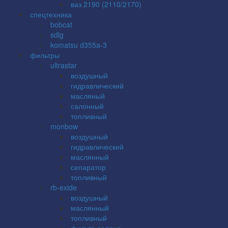
ваз 2190 (2110/2170)
спецтехника
bobcat
sdlg
komatsu d355a-3
фильтры
ultrastar
воздушный
гидравлический
масляный
салонный
топливный
monbow
воздушный
гидравлический
маслянный
сепаратор
топливный
rb-exide
воздушный
маслянный
топливный
фильтр салона