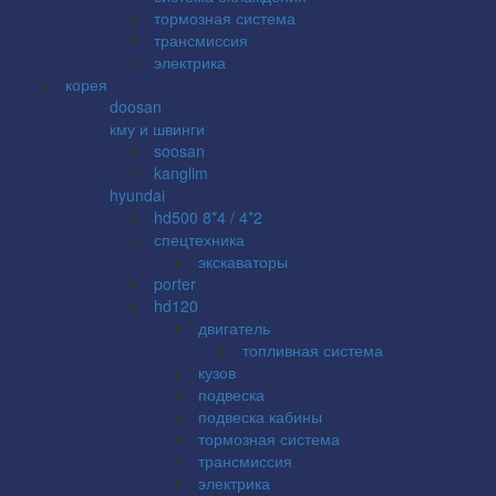
тормозная система
трансмиссия
электрика
корея
doosan
кму и швинги
soosan
kanglim
hyundai
hd500 8*4 / 4*2
спецтехника
экскаваторы
porter
hd120
двигатель
топливная система
кузов
подвеска
подвеска кабины
тормозная система
трансмиссия
электрика