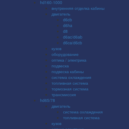
hd160-1000
внутренняя отделка кабины
двигатель
d6cb
d6ha
d8
d6ac/d6ab
d6ca/d6cb
кузов
оборудование
оптика / электрика
подвеска
подвеска кабины
система охлаждения
топливная система
тормозная система
трансмиссия
hd65/78
двигатель
система охлаждения
топливная система
кузов
оптика электрика