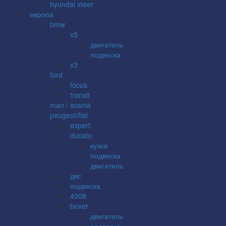
hyundai xteer
европа
bmw
x5
двигатель
подвеска
x3
ford
focus
transit
man / scania
peugeot/fiat
expert
ducato
кузов
подвеска
двигатель
двс
подвеска
4008
boxer
двигатель
подвеска