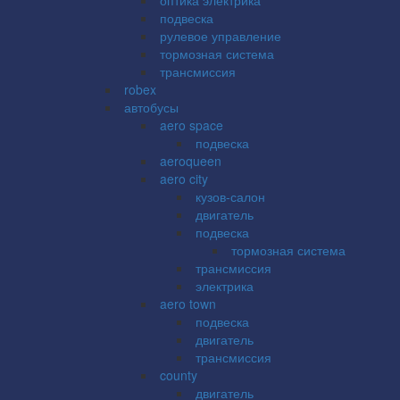
подвеска
рулевое управление
тормозная система
трансмиссия
robex
автобусы
aero space
подвеска
aeroqueen
aero city
кузов-салон
двигатель
подвеска
тормозная система
трансмиссия
электрика
aero town
подвеска
двигатель
трансмиссия
county
двигатель