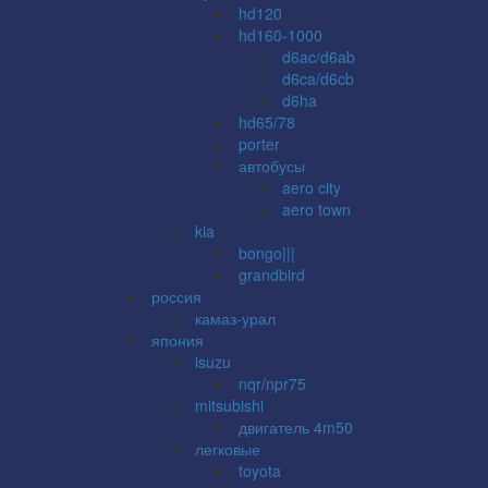
hd120
hd160-1000
d6ac/d6ab
d6ca/d6cb
d6ha
hd65/78
porter
автобусы
aero city
aero town
kia
bongo|||
grandbird
россия
камаз-урал
япония
isuzu
nqr/npr75
mitsubishi
двигатель 4m50
легковые
toyota