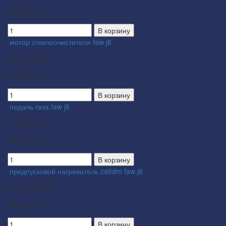
1650.00 ₽
В корзину
мотор стеклоочистителя faw j6
5205010AA01
2100.00 ₽
В корзину
педаль газа faw j6
1108010417
1950.00 ₽
В корзину
предпусковой нагреватель ca6dm faw j6
3750010A81D
4300.00 ₽
В корзину