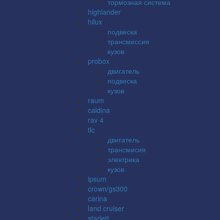
тормозная система
highlander
hilux
подвеска
трансмиссия
кузов
probox
двигатель
подвеска
кузов
raum
caldina
rav 4
tlc
двигатель
трансмисия
электрика
кузов
ipsum
crown/gs300
carina
land cruiser
starlett