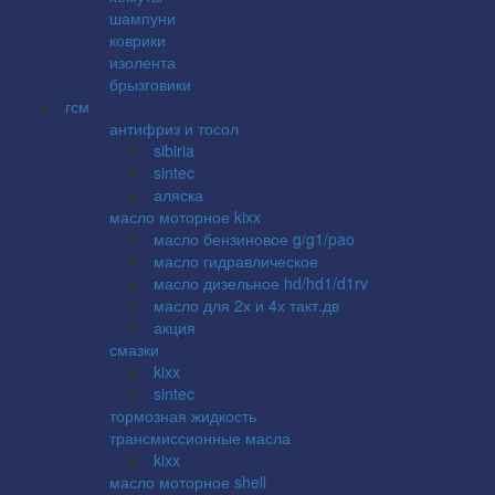
шампуни
коврики
изолента
брызговики
гсм
антифриз и тосол
sibiria
sintec
аляска
масло моторное kixx
масло бензиновое g/g1/pao
масло гидравлическое
масло дизельное hd/hd1/d1rv
масло для 2х и 4х такт.дв
акция
смазки
kixx
sintec
тормозная жидкость
трансмиссионные масла
kixx
масло моторное shell