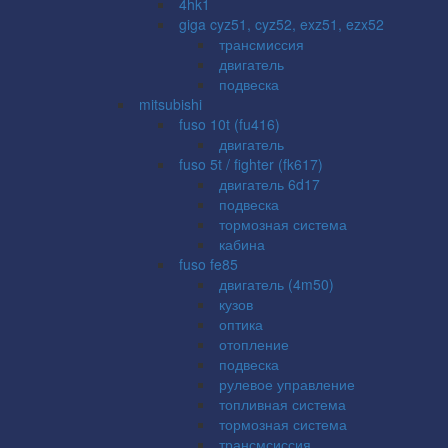
4hk1
giga cyz51, cyz52, exz51, ezx52
трансмиссия
двигатель
подвеска
mitsubishi
fuso 10t (fu416)
двигатель
fuso 5t / fighter (fk617)
двигатель 6d17
подвеска
тормозная система
кабина
fuso fe85
двигатель (4m50)
кузов
оптика
отопление
подвеска
рулевое управление
топливная система
тормозная система
трансмсиссия