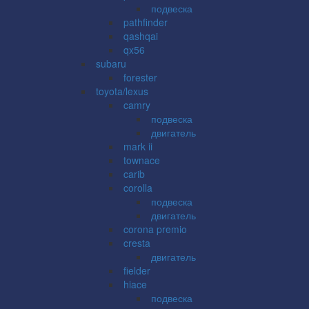
подвеска
pathfinder
qashqai
qx56
subaru
forester
toyota/lexus
camry
подвеска
двигатель
mark ii
townace
carib
corolla
подвеска
двигатель
corona premio
cresta
двигатель
fielder
hiace
подвеска