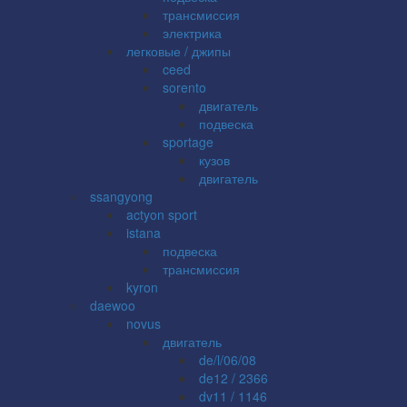
трансмиссия
электрика
легковые / джипы
ceed
sorento
двигатель
подвеска
sportage
кузов
двигатель
ssangyong
actyon sport
istana
подвеска
трансмиссия
kyron
daewoo
novus
двигатель
de/l/06/08
de12 / 2366
dv11 / 1146