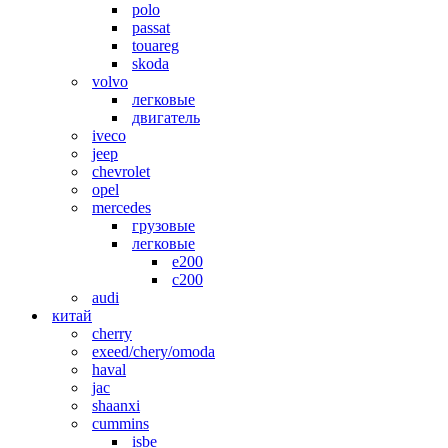
polo
passat
touareg
skoda
volvo
легковые
двигатель
iveco
jeep
chevrolet
opel
mercedes
грузовые
легковые
e200
c200
audi
китай
cherry
exeed/chery/omoda
haval
jac
shaanxi
cummins
isbe