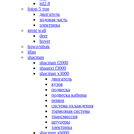
isf2.8
foton 5 тон
двигатель
ходовая часть
электрика
great wall
deer
hover
howo/sitrak
lifan
shacman
shacman f2000
shaanxi f3000
shacman x3000
двигатель
кузов
подвеска
подвеска кабины
ремни
система охлаждения
тормозная система
трансмиссия
штуцеры
электрика
shacman x6000