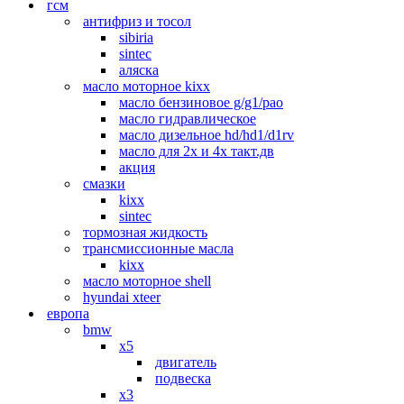
гсм
антифриз и тосол
sibiria
sintec
аляска
масло моторное kixx
масло бензиновое g/g1/pao
масло гидравлическое
масло дизельное hd/hd1/d1rv
масло для 2х и 4х такт.дв
акция
смазки
kixx
sintec
тормозная жидкость
трансмиссионные масла
kixx
масло моторное shell
hyundai xteer
европа
bmw
x5
двигатель
подвеска
x3