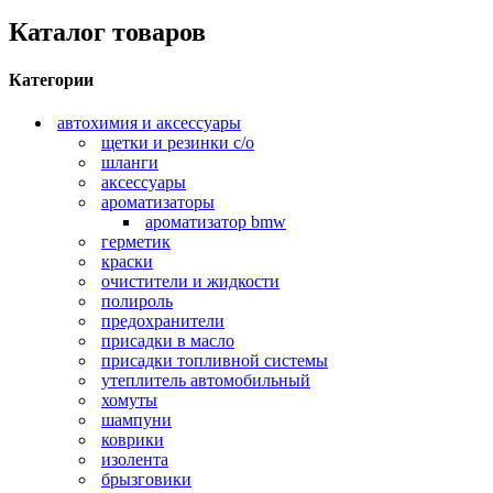
Каталог товаров
Категории
автохимия и аксессуары
щетки и резинки с/о
шланги
аксессуары
ароматизаторы
ароматизатор bmw
герметик
краски
очистители и жидкости
полироль
предохранители
присадки в масло
присадки топливной системы
утеплитель автомобильный
хомуты
шампуни
коврики
изолента
брызговики