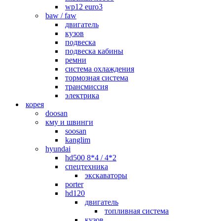
wp12 euro3
baw / faw
двигатель
кузов
подвеска
подвеска кабины
ремни
система охлаждения
тормозная система
трансмиссия
электрика
корея
doosan
кму и швинги
soosan
kanglim
hyundai
hd500 8*4 / 4*2
спецтехника
экскаваторы
porter
hd120
двигатель
топливная система
кузов