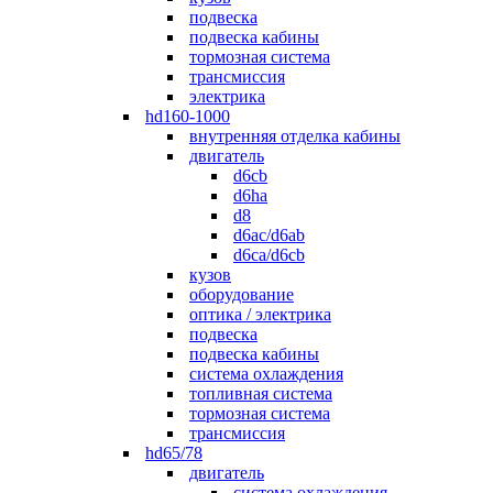
подвеска
подвеска кабины
тормозная система
трансмиссия
электрика
hd160-1000
внутренняя отделка кабины
двигатель
d6cb
d6ha
d8
d6ac/d6ab
d6ca/d6cb
кузов
оборудование
оптика / электрика
подвеска
подвеска кабины
система охлаждения
топливная система
тормозная система
трансмиссия
hd65/78
двигатель
система охлаждения