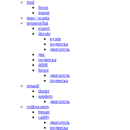
ford
focus
transit
man / scania
peugeot/fiat
expert
ducato
кузов
подвеска
двигатель
двс
подвеска
4008
boxer
двигатель
подвеска
renault
duster
sandero
двигатель
volkswagen
tiguan
caddy
двигатель
подвеска