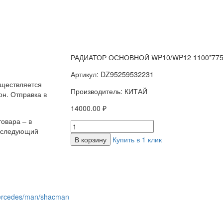
РАДИАТОР ОСНОВНОЙ WP10/WP12 1100*775
Артикул: DZ95259532231
уществляется
Производитель: КИТАЙ
н. Отправка в
14000.00 ₽
овара – в
а следующий
В корзину
Купить в 1 клик
ercedes/man/shacman