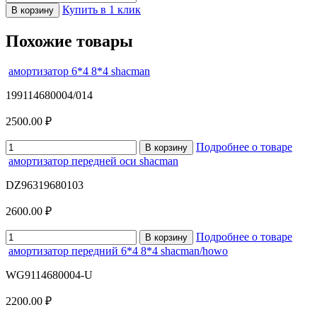
Купить в 1 клик
В корзину
Похожие товары
амортизатор 6*4 8*4 shacman
199114680004/014
2500.00 ₽
Подробнее о товаре
В корзину
амортизатор передней оси shacman
DZ96319680103
2600.00 ₽
Подробнее о товаре
В корзину
амортизатор передний 6*4 8*4 shacman/howo
WG9114680004-U
2200.00 ₽