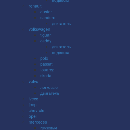
renault
duster
sandero
двигатель
volkswagen
tiguan
caddy
двигатель
подвеска
polo
passat
touareg
skoda
volvo
легковые
двигатель
iveco
jeep
chevrolet
opel
mercedes
грузовые