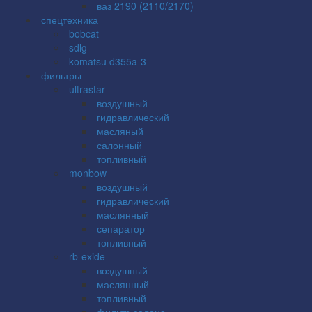
ваз 2190 (2110/2170)
спецтехника
bobcat
sdlg
komatsu d355a-3
фильтры
ultrastar
воздушный
гидравлический
масляный
салонный
топливный
monbow
воздушный
гидравлический
маслянный
сепаратор
топливный
rb-exide
воздушный
маслянный
топливный
фильтр салона