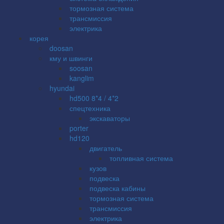
тормозная система
трансмиссия
электрика
корея
doosan
кму и швинги
soosan
kanglim
hyundai
hd500 8*4 / 4*2
спецтехника
экскаваторы
porter
hd120
двигатель
топливная система
кузов
подвеска
подвеска кабины
тормозная система
трансмиссия
электрика