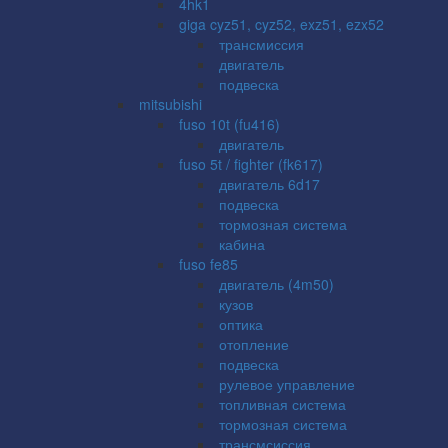
4hk1
giga cyz51, cyz52, exz51, ezx52
трансмиссия
двигатель
подвеска
mitsubishi
fuso 10t (fu416)
двигатель
fuso 5t / fighter (fk617)
двигатель 6d17
подвеска
тормозная система
кабина
fuso fe85
двигатель (4m50)
кузов
оптика
отопление
подвеска
рулевое управление
топливная система
тормозная система
трансмсиссия