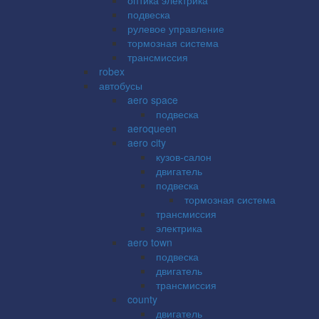
подвеска
рулевое управление
тормозная система
трансмиссия
robex
автобусы
aero space
подвеска
aeroqueen
aero city
кузов-салон
двигатель
подвеска
тормозная система
трансмиссия
электрика
aero town
подвеска
двигатель
трансмиссия
county
двигатель