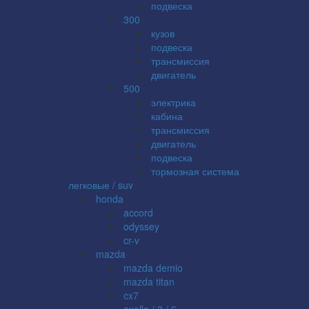
подвеска
300
кузов
подвеска
трансмиссия
двигатель
500
электрика
кабина
трансмиссия
двигатель
подвеска
тормозная система
легковые / suv
honda
accord
odyssey
cr-v
mazda
mazda demio
mazda titan
cx7
axella / 3 / 6