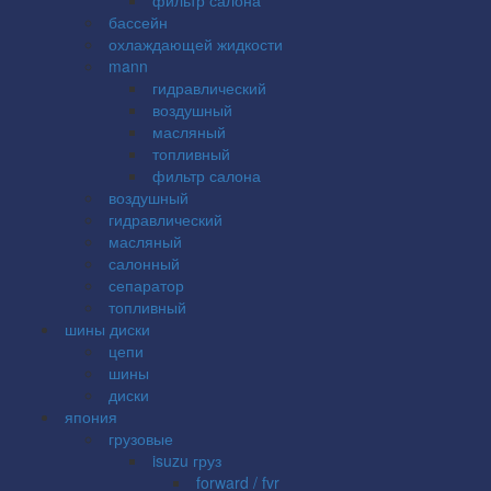
бассейн
охлаждающей жидкости
mann
гидравлический
воздушный
масляный
топливный
фильтр салона
воздушный
гидравлический
масляный
салонный
сепаратор
топливный
шины диски
цепи
шины
диски
япония
грузовые
isuzu груз
forward / fvr