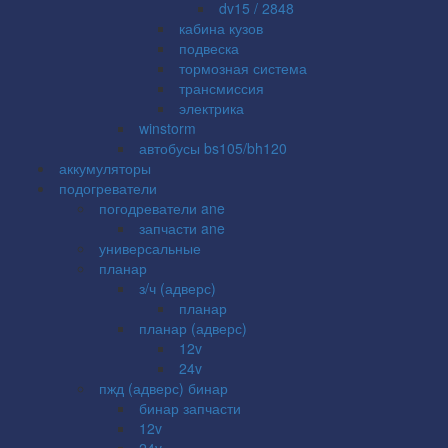
dv15 / 2848
кабина кузов
подвеска
тормозная система
трансмиссия
электрика
winstorm
автобусы bs105/bh120
аккумуляторы
подогреватели
погодреватели ane
запчасти ane
универсальные
планар
з/ч (адверс)
планар
планар (адверс)
12v
24v
пжд (адверс) бинар
бинар запчасти
12v
24v