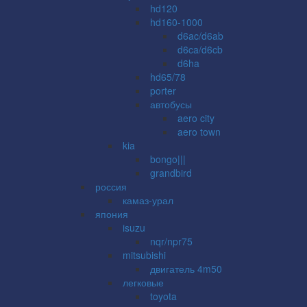
hd120
hd160-1000
d6ac/d6ab
d6ca/d6cb
d6ha
hd65/78
porter
автобусы
aero city
aero town
kia
bongo|||
grandbird
россия
камаз-урал
япония
isuzu
nqr/npr75
mitsubishi
двигатель 4m50
легковые
toyota