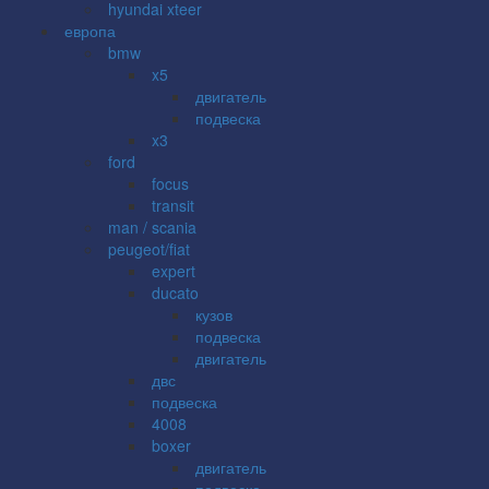
hyundai xteer
европа
bmw
x5
двигатель
подвеска
x3
ford
focus
transit
man / scania
peugeot/fiat
expert
ducato
кузов
подвеска
двигатель
двс
подвеска
4008
boxer
двигатель
подвеска