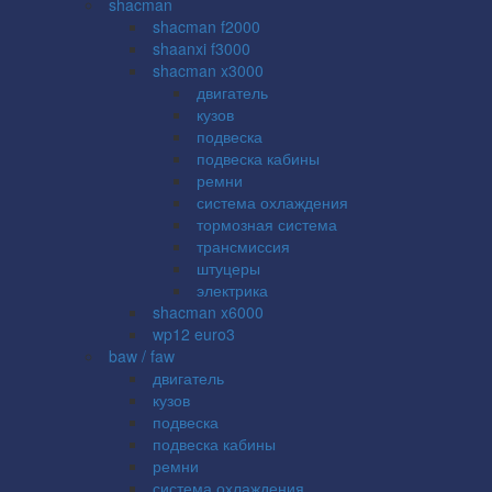
shacman
shacman f2000
shaanxi f3000
shacman x3000
двигатель
кузов
подвеска
подвеска кабины
ремни
система охлаждения
тормозная система
трансмиссия
штуцеры
электрика
shacman x6000
wp12 euro3
baw / faw
двигатель
кузов
подвеска
подвеска кабины
ремни
система охлаждения