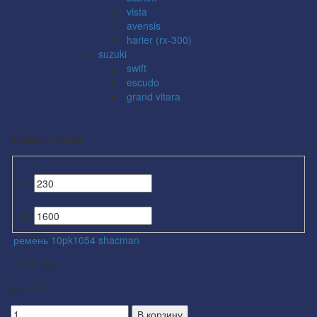
vista
avensis
harier (rx-300)
suzuki
swift
escudo
grand vitara
Фильтр по цене
От
До
ремень 10pk1054 shacman
10PK1054
850.00 ₽
В корзину