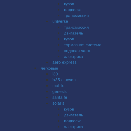
кузов
подвеска
трансмиссия
universe
трансмиссия
двигатель
кузов
тормозная система
ходовая часть
электрика
aero express
легковые
i30
ix35 / tucson
matrix
genesis
santa fe
solaris
кузов
двигатель
подвеска
электрика