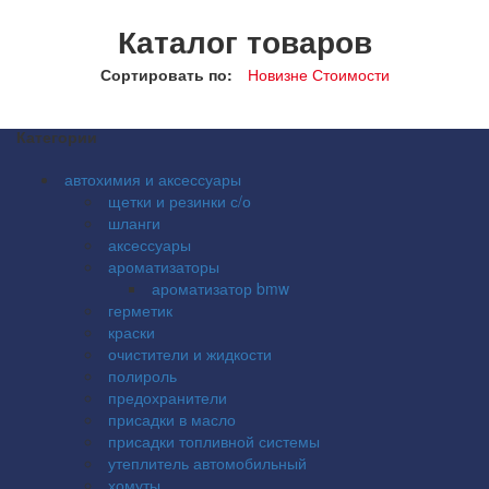
Каталог товаров
Сортировать по:
Новизне
Стоимости
Категории
автохимия и аксессуары
щетки и резинки с/о
шланги
аксессуары
ароматизаторы
ароматизатор bmw
герметик
краски
очистители и жидкости
полироль
предохранители
присадки в масло
присадки топливной системы
утеплитель автомобильный
хомуты