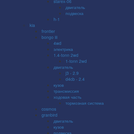
starex-06
двигатель
подвеска
h-1
kia
frontier
bongo iii
4wd
электрика
1.4-tonn 2wd
1-tonn 2wd
двигатель
j3 - 2.9
d4cb - 2.4
кузов
трансмиссия
ходовая часть
тормозная система
cosmos
granbird
двигатель
кузов
подвеска