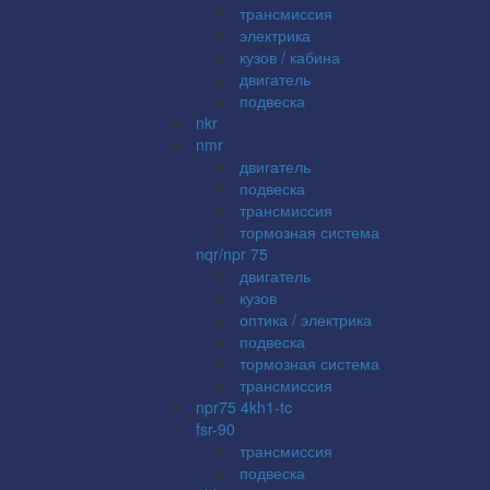
трансмиссия
электрика
кузов / кабина
двигатель
подвеска
nkr
nmr
двигатель
подвеска
трансмиссия
тормозная система
nqr/npr 75
двигатель
кузов
оптика / электрика
подвеска
тормозная система
трансмиссия
npr75 4kh1-tc
fsr-90
трансмиссия
подвеска