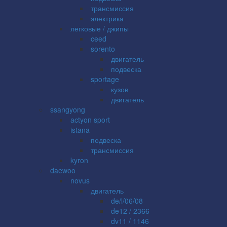
трансмиссия
электрика
легковые / джипы
ceed
sorento
двигатель
подвеска
sportage
кузов
двигатель
ssangyong
actyon sport
istana
подвеска
трансмиссия
kyron
daewoo
novus
двигатель
de/l/06/08
de12 / 2366
dv11 / 1146