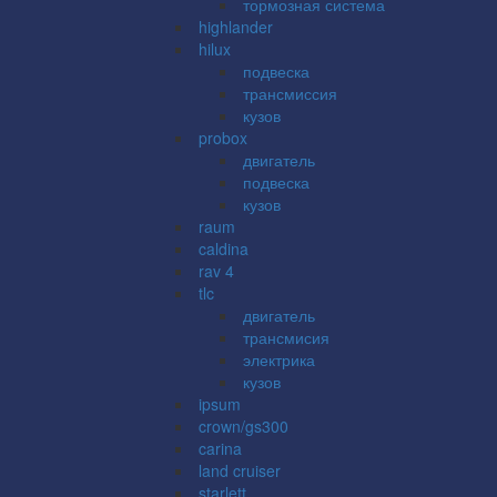
тормозная система
highlander
hilux
подвеска
трансмиссия
кузов
probox
двигатель
подвеска
кузов
raum
caldina
rav 4
tlc
двигатель
трансмисия
электрика
кузов
ipsum
crown/gs300
carina
land cruiser
starlett