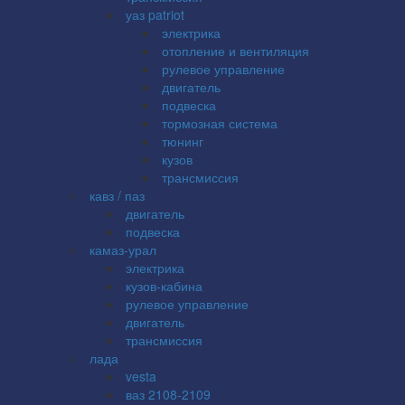
уаз patriot
электрика
отопление и вентиляция
рулевое управление
двигатель
подвеска
тормозная система
тюнинг
кузов
трансмиссия
кавз / паз
двигатель
подвеска
камаз-урал
электрика
кузов-кабина
рулевое управление
двигатель
трансмиссия
лада
vesta
ваз 2108-2109