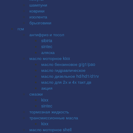
шампуни
коврики
изолента
брызговики
гсм
антифриз и тосол
sibiria
sintec
аляска
масло моторное kixx
масло бензиновое g/g1/pao
масло гидравлическое
масло дизельное hd/hd1/d1rv
масло для 2х и 4х такт.дв
акция
смазки
kixx
sintec
тормозная жидкость
трансмиссионные масла
kixx
масло моторное shell