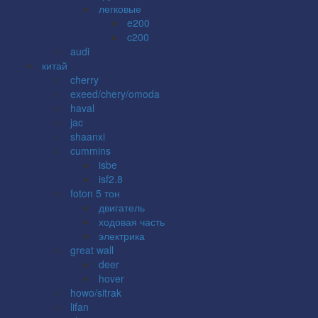
легковые
e200
c200
audi
китай
cherry
exeed/chery/omoda
haval
jac
shaanxi
cummins
isbe
isf2.8
foton 5 тон
двигатель
ходовая часть
электрика
great wall
deer
hover
howo/sitrak
lifan