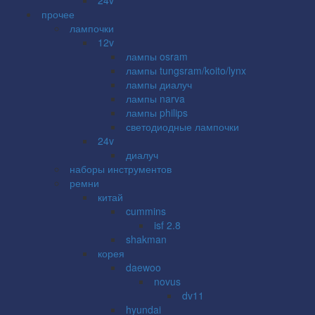
прочее
лампочки
12v
лампы osram
лампы tungsram/koito/lynx
лампы диалуч
лампы narva
лампы philips
светодиодные лампочки
24v
диалуч
наборы инструментов
ремни
китай
cummins
isf 2.8
shakman
корея
daewoo
novus
dv11
hyundai