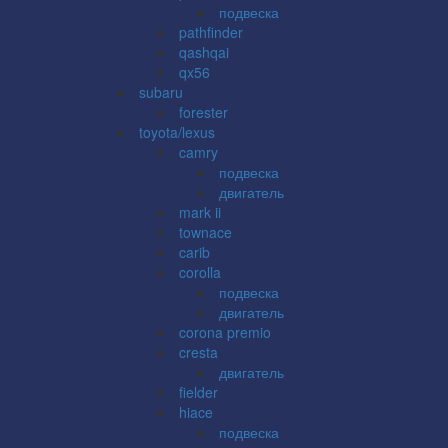
подвеска
pathfinder
qashqai
qx56
subaru
forester
toyota/lexus
camry
подвеска
двигатель
mark ii
townace
carib
corolla
подвеска
двигатель
corona premio
cresta
двигатель
fielder
hiace
подвеска