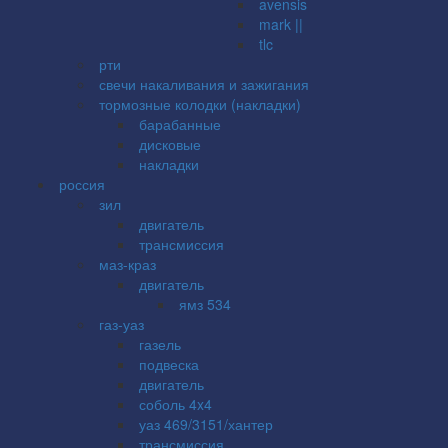
avensis
mark ||
tlc
рти
свечи накаливания и зажигания
тормозные колодки (накладки)
барабанные
дисковые
накладки
россия
зил
двигатель
трансмиссия
маз-краз
двигатель
ямз 534
газ-уаз
газель
подвеска
двигатель
соболь 4x4
уаз 469/3151/хантер
трансмиссия