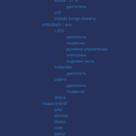
двигатель
cx9
mazda bongo brawny
mitsubishi / suv
l-200
двигатель
подвеска
рулевое управление
электрика
ходовая часть
outlander
двигатель
pajero
двигатель
подвеска
delica
nissan/infiniti
juke
almera
diesel
note
patrol