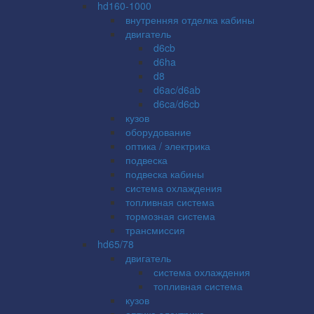
hd160-1000
внутренняя отделка кабины
двигатель
d6cb
d6ha
d8
d6ac/d6ab
d6ca/d6cb
кузов
оборудование
оптика / электрика
подвеска
подвеска кабины
система охлаждения
топливная система
тормозная система
трансмиссия
hd65/78
двигатель
система охлаждения
топливная система
кузов
оптика электрика