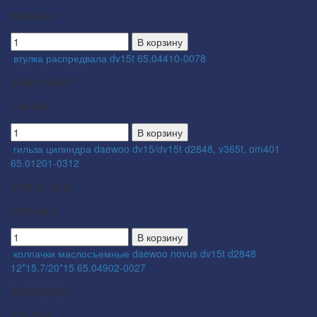
3600.00 ₽
В корзину
втулка распредвала dv15t 65.04410-0078
65044100078
750.00 ₽
В корзину
гильза цилиндра daewoo dv15/dv15t d2848, v365t, om401
65.01201-0312
65012010312
7500.00 ₽
В корзину
колпачки маслосъемные daewoo novus dv15t d2848
12*15.7/20*15 65.04902-0027
65049020027
270.00 ₽