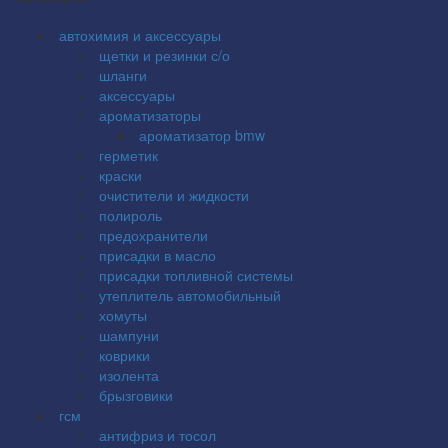
автохимия и аксессуары
щетки и резинки с/о
шланги
аксессуары
ароматизаторы
ароматизатор bmw
герметик
краски
очистители и жидкости
полироль
предохранители
присадки в масло
присадки топливной системы
утеплитель автомобильный
хомуты
шампуни
коврики
изолента
брызговики
гсм
антифриз и тосол