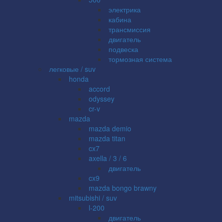
электрика
кабина
трансмиссия
двигатель
подвеска
тормозная система
легковые / suv
honda
accord
odyssey
cr-v
mazda
mazda demio
mazda titan
cx7
axella / 3 / 6
двигатель
cx9
mazda bongo brawny
mitsubishi / suv
l-200
двигатель