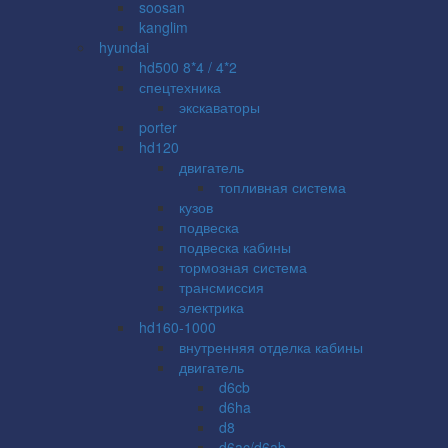
soosan
kanglim
hyundai
hd500 8*4 / 4*2
спецтехника
экскаваторы
porter
hd120
двигатель
топливная система
кузов
подвеска
подвеска кабины
тормозная система
трансмиссия
электрика
hd160-1000
внутренняя отделка кабины
двигатель
d6cb
d6ha
d8
d6ac/d6ab