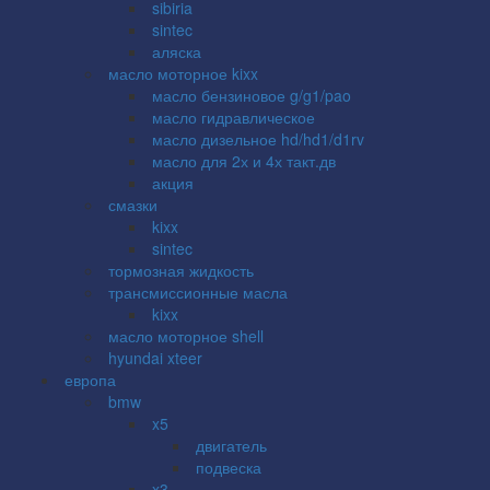
sibiria
sintec
аляска
масло моторное kixx
масло бензиновое g/g1/pao
масло гидравлическое
масло дизельное hd/hd1/d1rv
масло для 2х и 4х такт.дв
акция
смазки
kixx
sintec
тормозная жидкость
трансмиссионные масла
kixx
масло моторное shell
hyundai xteer
европа
bmw
x5
двигатель
подвеска
x3