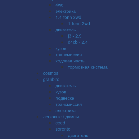
4wd
электрика
1.4-tonn 2wd
1-tonn 2wd
двигатель
j3 - 2.9
d4cb - 2.4
кузов
трансмиссия
ходовая часть
тормозная система
cosmos
granbird
двигатель
кузов
подвеска
трансмиссия
электрика
легковые / джипы
ceed
sorento
двигатель