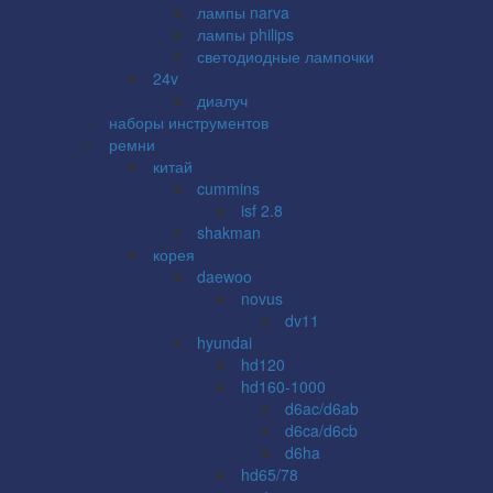
лампы narva
лампы philips
светодиодные лампочки
24v
диалуч
наборы инструментов
ремни
китай
cummins
isf 2.8
shakman
корея
daewoo
novus
dv11
hyundai
hd120
hd160-1000
d6ac/d6ab
d6ca/d6cb
d6ha
hd65/78