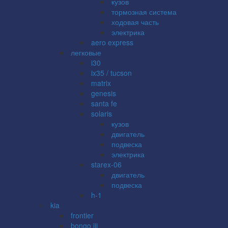
кузов
тормозная система
ходовая часть
электрика
aero express
легковые
i30
ix35 / tucson
matrix
genesis
santa fe
solaris
кузов
двигатель
подвеска
электрика
starex-06
двигатель
подвеска
h-1
kia
frontier
bongo iii