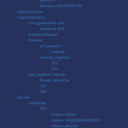
автобусы bs105/bh120
аккумуляторы
подогреватели
погодреватели ane
запчасти ane
универсальные
планар
з/ч (адверс)
планар
планар (адверс)
12v
24v
пжд (адверс) бинар
бинар запчасти
12v
24v
прочее
лампочки
12v
лампы osram
лампы tungsram/koito/lynx
лампы диалуч