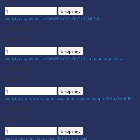
В корзину
кольца поршневые daewoo dv15/dv15t (set*8)
65025038255-8
31500.00 ₽
В корзину
кольца поршневые daewoo dv15/dv15t на один поршень
65025038255
3000.00 ₽
В корзину
кольцо уплотнительное выхлопного коллектора dv15 d=56*62
65987010005
400.00 ₽
В корзину
комплект прокладок двс dv15tis полный