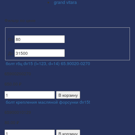
grand vitara
Фильтр по цене
От
До
болт гбц dv15 (l=123, d=14) 65.90020-0270
65900200270
650.00 ₽
В корзину
болт крепления масляной форсунки dv15t
65900010129
80.00 ₽
В корзину