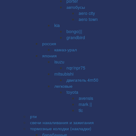
porter
автобусы
aero city
aero town
kia
bongo|||
grandbird
россия
камаз-урал
япония
isuzu
nqr/npr75
mitsubishi
двигатель 4m50
легковые
toyota
avensis
mark ||
tlc
рти
свечи накаливания и зажигания
тормозные колодки (накладки)
барабанные