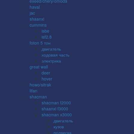
exeed/chery/omoda
haval
jac
shaanxi
cummins
isbe
isf2.8
foton 5 тон
двигатель
ходовая часть
электрика
great wall
deer
hover
howo/sitrak
lifan
shacman
shacman f2000
shaanxi f3000
shacman x3000
двигатель
кузов
подвеска