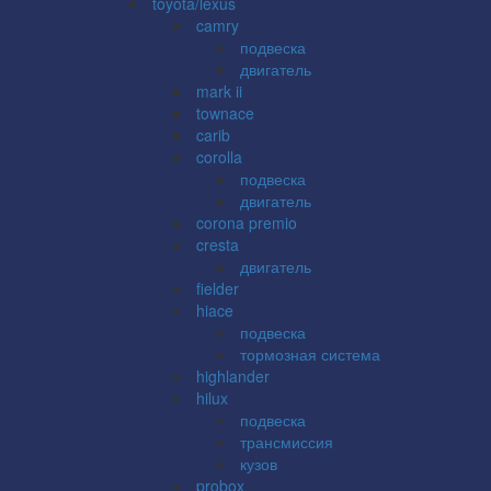
toyota/lexus
camry
подвеска
двигатель
mark ii
townace
carib
corolla
подвеска
двигатель
corona premio
cresta
двигатель
fielder
hiace
подвеска
тормозная система
highlander
hilux
подвеска
трансмиссия
кузов
probox