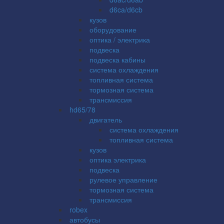
d6ca/d6cb
кузов
оборудование
оптика / электрика
подвеска
подвеска кабины
система охлаждения
топливная система
тормозная система
трансмиссия
hd65/78
двигатель
система охлаждения
топливная система
кузов
оптика электрика
подвеска
рулевое управление
тормозная система
трансмиссия
robex
автобусы