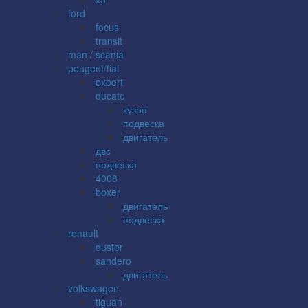
ford
focus
transit
man / scania
peugeot/fiat
expert
ducato
кузов
подвеска
двигатель
двс
подвеска
4008
boxer
двигатель
подвеска
renault
duster
sandero
двигатель
volkswagen
tiguan