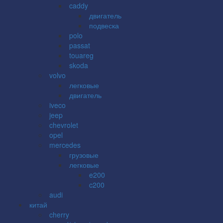
caddy
двигатель
подвеска
polo
passat
touareg
skoda
volvo
легковые
двигатель
iveco
jeep
chevrolet
opel
mercedes
грузовые
легковые
e200
c200
audi
китай
cherry