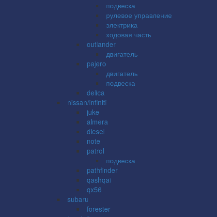
подвеска
рулевое управление
электрика
ходовая часть
outlander
двигатель
pajero
двигатель
подвеска
delica
nissan/infiniti
juke
almera
diesel
note
patrol
подвеска
pathfinder
qashqai
qx56
subaru
forester