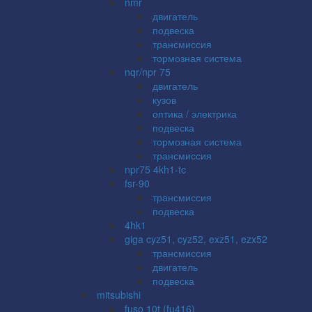
nmr
двигатель
подвеска
трансмиссия
тормозная система
nqr/npr 75
двигатель
кузов
оптика / электрика
подвеска
тормозная система
трансмиссия
npr75 4kh1-tc
fsr-90
трансмиссия
подвеска
4hk1
giga cyz51, cyz52, exz51, ezx52
трансмиссия
двигатель
подвеска
mitsubishi
fuso 10t (fu416)