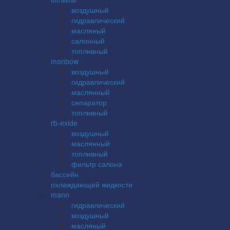
воздушный
гидравлический
масляный
салонный
топливный
monbow
воздушный
гидравлический
маслянный
сепаратор
топливный
rb-exide
воздушный
маслянный
топливный
фильтр салона
бассейн
охлаждающей жидкости
mann
гидравлический
воздушный
масляный