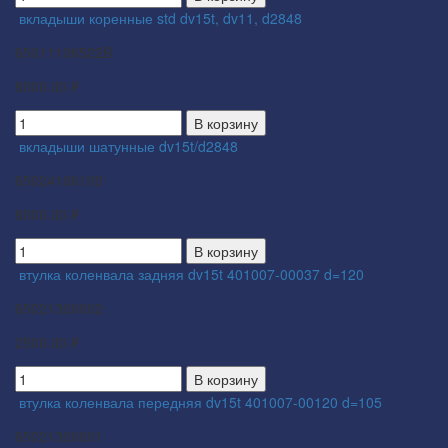
вкладыши коренные std dv15t, dv11, d2848
65011106522B
8000.00 ₽
В корзину
вкладыши шатунные dv15t/d2848
65024106100
8000.00 ₽
В корзину
втулка коленвала задняя dv15t 401007-00037 d=120
65021300002
2500.00 ₽
В корзину
втулка коленвала передняя dv15t 401007-00120 d=105
65021300001