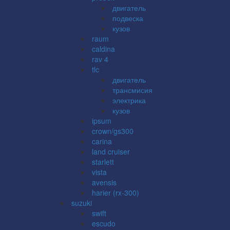
двигатель
подвеска
кузов
raum
caldina
rav 4
tlc
двигатель
трансмисия
электрика
кузов
ipsum
crown/gs300
carina
land cruiser
starlett
vista
avensis
harier (rx-300)
suzuki
swift
escudo