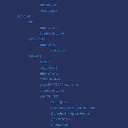
дисковые
накладки
россия
зил
двигатель
трансмиссия
маз-краз
двигатель
ямз 534
газ-уаз
газель
подвеска
двигатель
соболь 4x4
уаз 469/3151/хантер
трансмиссия
уаз patriot
электрика
отопление и вентиляция
рулевое управление
двигатель
подвеска