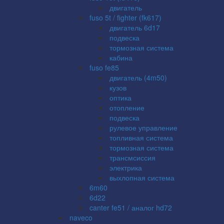
двигатель
fuso 5t / fighter (fk617)
двигатель 6d17
подвеска
тормозная система
кабина
fuso fe85
двигатель (4m50)
кузов
оптика
отопление
подвеска
рулевое управление
топливная система
тормозная система
трансмсиссия
электрика
выхлопная система
6m60
6d22
canter fe51 / аналог hd72
naveco