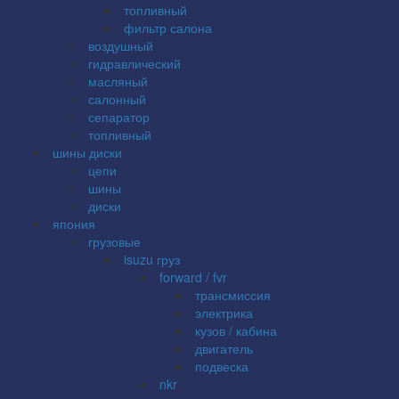
топливный
фильтр салона
воздушный
гидравлический
масляный
салонный
сепаратор
топливный
шины диски
цепи
шины
диски
япония
грузовые
isuzu груз
forward / fvr
трансмиссия
электрика
кузов / кабина
двигатель
подвеска
nkr