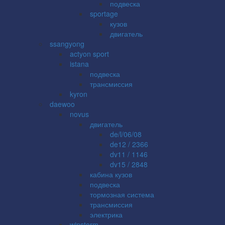
подвеска
sportage
кузов
двигатель
ssangyong
actyon sport
istana
подвеска
трансмиссия
kyron
daewoo
novus
двигатель
de/l/06/08
de12 / 2366
dv11 / 1146
dv15 / 2848
кабина кузов
подвеска
тормозная система
трансмиссия
электрика
winstorm