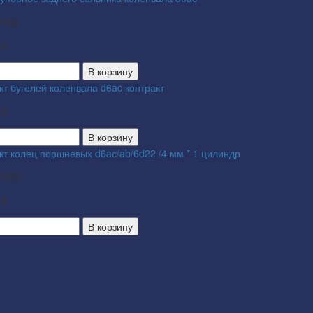
2100
 ₽
В корзину
кт бугелей коленвала d6ac контракт
 ₽
В корзину
кт колец поршневых d6aс/ab/6d22 /4 мм * 1 цилиндр
1SC0
 ₽
В корзину