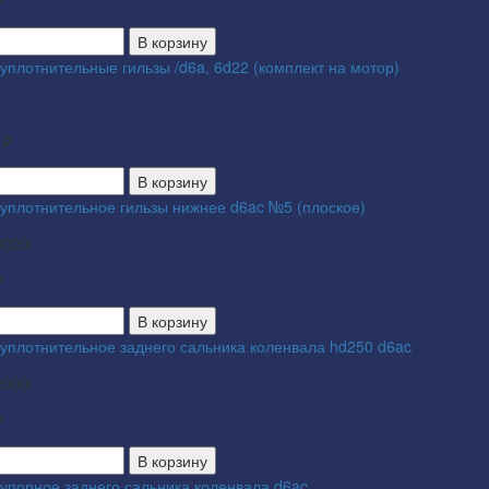
₽
В корзину
уплотнительные гильзы /d6a, 6d22 (комплект на мотор)
T
 ₽
В корзину
 уплотнительное гильзы нижнее d6ac №5 (плоское)
3020
₽
В корзину
 уплотнительное заднего сальника коленвала hd250 d6ac
2000
₽
В корзину
 упорное заднего сальника коленвала d6ac