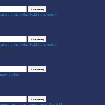
 ₽
В корзину
ши шатунные d6ac 6d22 std комплект
3400
 ₽
В корзину
ши шатунные d6ac 6d22 std комплект
3400NDC
 ₽
В корзину
 шатуна d6ac
3400
₽
В корзину
 направляющая клапана впуск /d6ac l=83