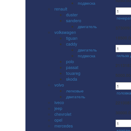
5250.00
подвеска
renault
duster
генерат
sandero
двигатель
373009
volkswagen
18500.0
tiguan
caddy
двигатель
гильза
подвеска
polo
211318
passat
touareg
5000.00
skoda
volvo
легковые
головк
двигатель
iveco
221008
jeep
30000.0
chevrolet
opel
mercedes
клапан 