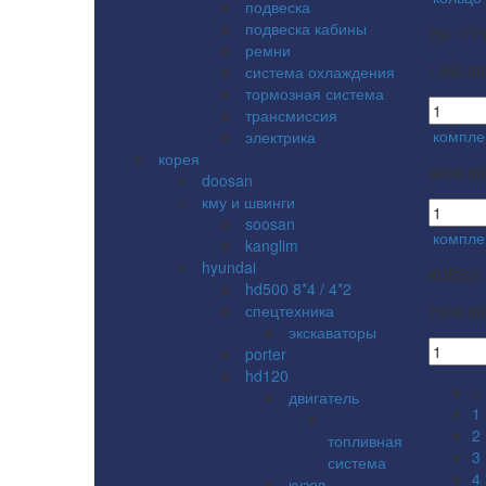
подвеска
подвеска кабины
291177
ремни
1250.00
система охлаждения
тормозная система
трансмиссия
компле
электрика
корея
6000.00
doosan
кму и швинги
soosan
компле
kanglim
hyundai
K0BS31
hd500 8*4 / 4*2
спецтехника
2300.00
экскаваторы
porter
hd120
«
двигатель
1
2
топливная
3
система
4
кузов