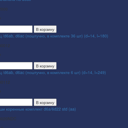
2000
₽
В корзину
ц /d6ab, d6ac (поштучно, в комплекте 36 шт) (d=14, l=180)
30012
₽
В корзину
ц /d6ab, d6ac (поштучно, в комплекте 6 шт) (d=14, l=249)
30112
₽
В корзину
ши коренные комплект d6a/6d22 std (aa)
3020NDC