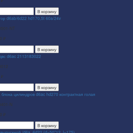
 ₽
В корзину
ор d6ab/6d22 hd170,5t 60a/24v
3501-NT
0 ₽
В корзину
 двс d6ac 2113183022
3012
 ₽
В корзину
а блока цилиндров d6ac hd270 контрактная голая
3401-N
0 ₽
В корзину
выпускной /d6a, 6d22 (d=50*12, l=175)