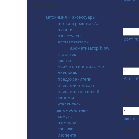
Категории
222237
автохимия и аксессуары
200.00 
щетки и резинки с/о
шланги
аксессуары
болт гб
ароматизаторы
ароматизатор bmw
223218
герметик
450.00 
краски
очистители и жидкости
полироль
болт гб
предохранители
присадки в масло
223318
присадки топливной
системы
550.00 
утеплитель
автомобильный
хомуты
вклады
шампуни
коврики
210208
изолента