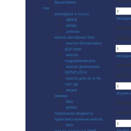
3250.00
брызговики
гсм
антифриз и тосол
вклады
sibiria
sintec
230608
аляска
масло моторное kixx
3300.00
масло бензиновое
g/g1/pao
масло
вклады
гидравлическое
230608
масло дизельное
hd/hd1/d1rv
3300.00
масло для 2х и 4х
такт.дв
акция
втулка
смазки
kixx
235188
sintec
300.00 
тормозная жидкость
трансмиссионные масла
kixx
втулка
масло моторное shell