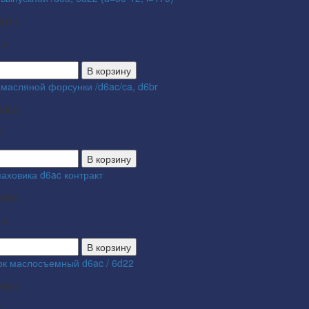
3011
 ₽
В корзину
 масляной форсунки /d6ac/ca, d6br
3003
₽
В корзину
аховика d6ac контракт
5500
 ₽
В корзину
ок маслосъемный d6ac / 6d22
2001