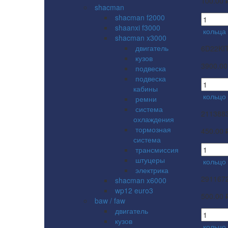
100.00 
shacman
shacman f2000
shaanxi f3000
кольца 
shacman x3000
двигатель
6D22KI
кузов
3900.00
подвеска
подвеска
кабины
кольцо
ремни
система
211388
охлаждения
тормозная
450.00 
система
трансмиссия
штуцеры
кольцо
электрика
291167
shacman x6000
wp12 euro3
500.00 
baw / faw
двигатель
кузов
кольцо