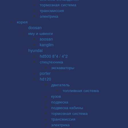
тормозная система
трансмиссия
электрика
корея
doosan
кму и швинги
soosan
kanglim
hyundai
hd500 8*4 / 4*2
спецтехника
экскаваторы
porter
hd120
двигатель
топливная система
кузов
подвеска
подвеска кабины
тормозная система
трансмиссия
электрика