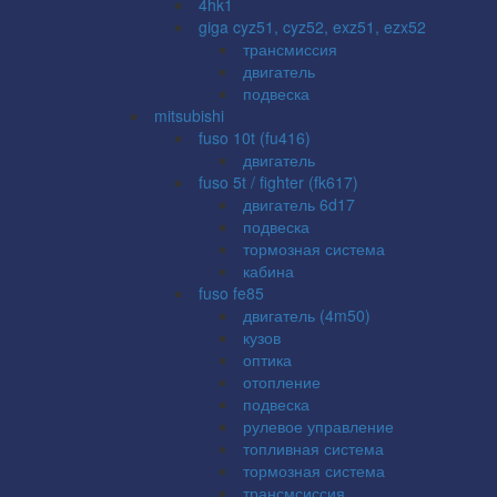
4hk1
giga cyz51, cyz52, exz51, ezx52
трансмиссия
двигатель
подвеска
mitsubishi
fuso 10t (fu416)
двигатель
fuso 5t / fighter (fk617)
двигатель 6d17
подвеска
тормозная система
кабина
fuso fe85
двигатель (4m50)
кузов
оптика
отопление
подвеска
рулевое управление
топливная система
тормозная система
трансмсиссия