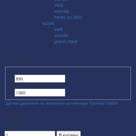
vista
avensis
harier (rx-300)
suzuki
swift
escudo
grand vitara
Фильтр по цене
От
До
датчик давления во впускном коллекторе hyundai matrix
550394
1360.00 ₽
В корзину