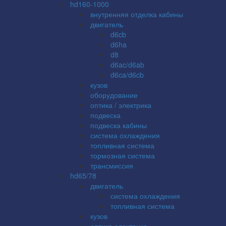
hd160-1000
внутренняя отделка кабины
двигатель
d6cb
d6ha
d8
d6ac/d6ab
d6ca/d6cb
кузов
оборудование
оптика / электрика
подвеска
подвеска кабины
система охлаждения
топливная система
тормозная система
трансмиссия
hd65/78
двигатель
система охлаждения
топливная система
кузов
оптика электрика