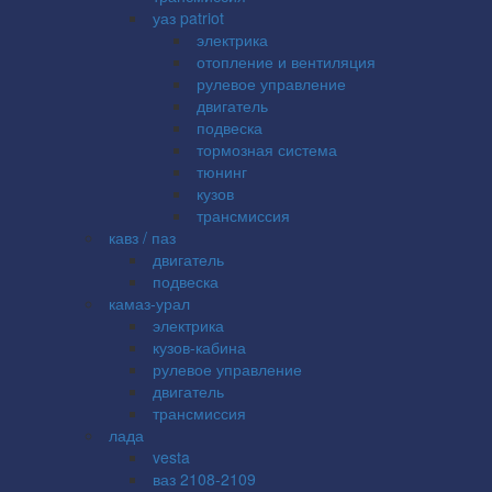
уаз patriot
электрика
отопление и вентиляция
рулевое управление
двигатель
подвеска
тормозная система
тюнинг
кузов
трансмиссия
кавз / паз
двигатель
подвеска
камаз-урал
электрика
кузов-кабина
рулевое управление
двигатель
трансмиссия
лада
vesta
ваз 2108-2109