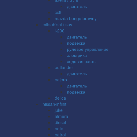
двигатель
cx9
mazda bongo brawny
mitsubishi / suv
l-200
двигатель
подвеска
рулевое управление
электрика
ходовая часть
outlander
двигатель
pajero
двигатель
подвеска
delica
nissan/infiniti
juke
almera
diesel
note
patrol