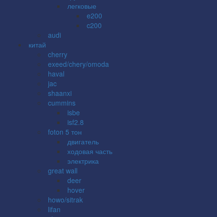
легковые
e200
c200
audi
китай
cherry
exeed/chery/omoda
haval
jac
shaanxi
cummins
isbe
isf2.8
foton 5 тон
двигатель
ходовая часть
электрика
great wall
deer
hover
howo/sitrak
lifan