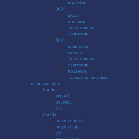
подвеска
300
кузов
подвеска
трансмиссия
двигатель
500
электрика
кабина
трансмиссия
двигатель
подвеска
тормозная система
легковые / suv
honda
accord
odyssey
cr-v
mazda
mazda demio
mazda titan
cx7
axella / 3 / 6