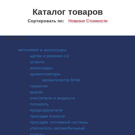
Каталог товаров
Сортировать по:
Новизне
Стоимости
Категории
автохимия и аксессуары
щетки и резинки с/о
шланги
аксессуары
ароматизаторы
ароматизатор bmw
герметик
краски
очистители и жидкости
полироль
предохранители
присадки в масло
присадки топливной системы
утеплитель автомобильный
хомуты