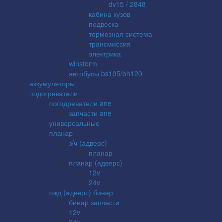
dv15 / 2848
кабина кузов
подвеска
тормозная система
трансмиссия
электрика
winstorm
автобусы bs105/bh120
аккумуляторы
подогреватели
погодреватели ane
запчасти ane
универсальные
планар
з/ч (адверс)
планар
планар (адверс)
12v
24v
пжд (адверс) бинар
бинар запчасти
12v
24v