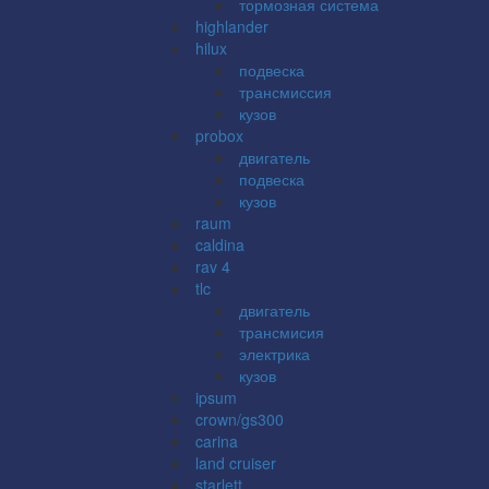
тормозная система
highlander
hilux
подвеска
трансмиссия
кузов
probox
двигатель
подвеска
кузов
raum
caldina
rav 4
tlc
двигатель
трансмисия
электрика
кузов
ipsum
crown/gs300
carina
land cruiser
starlett