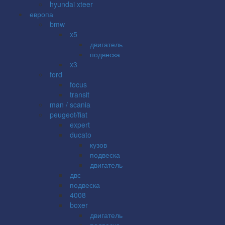
hyundai xteer
европа
bmw
x5
двигатель
подвеска
x3
ford
focus
transit
man / scania
peugeot/fiat
expert
ducato
кузов
подвеска
двигатель
двс
подвеска
4008
boxer
двигатель
подвеска