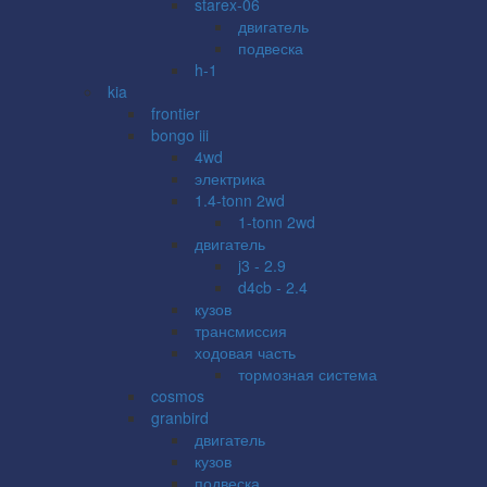
starex-06
двигатель
подвеска
h-1
kia
frontier
bongo iii
4wd
электрика
1.4-tonn 2wd
1-tonn 2wd
двигатель
j3 - 2.9
d4cb - 2.4
кузов
трансмиссия
ходовая часть
тормозная система
cosmos
granbird
двигатель
кузов
подвеска