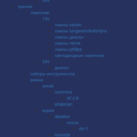
прочее
лампочки
12v
лампы osram
лампы tungsram/koito/lynx
лампы диалуч
лампы narva
лампы philips
светодиодные лампочки
24v
диалуч
наборы инструментов
ремни
китай
cummins
isf 2.8
shakman
корея
daewoo
novus
dv11
hyundai