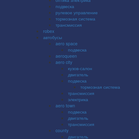
подвеска
рулевое управление
тормозная система
трансмиссия
robex
автобусы
aero space
подвеска
aeroqueen
aero city
кузов-салон
двигатель
подвеска
тормозная система
трансмиссия
электрика
aero town
подвеска
двигатель
трансмиссия
county
двигатель