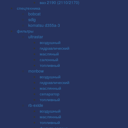
ваз 2190 (2110/2170)
спецтехника
bobcat
sdlg
komatsu d355a-3
фильтры
ultrastar
воздушный
гидравлический
масляный
салонный
топливный
monbow
воздушный
гидравлический
маслянный
сепаратор
топливный
rb-exide
воздушный
маслянный
топливный
фильтр салона