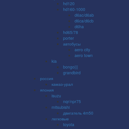
hd120
hd160-1000
d6ac/d6ab
d6ca/d6cb
d6ha
hd65/78
porter
автобусы
aero city
aero town
kia
bongo|||
grandbird
россия
камаз-урал
япония
isuzu
nqr/npr75
mitsubishi
двигатель 4m50
легковые
toyota