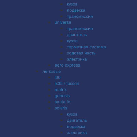
кузов
подвеска
трансмиссия
universe
трансмиссия
двигатель
кузов
тормозная система
ходовая часть
электрика
aero express
легковые
i30
ix35 / tucson
matrix
genesis
santa fe
solaris
кузов
двигатель
подвеска
электрика