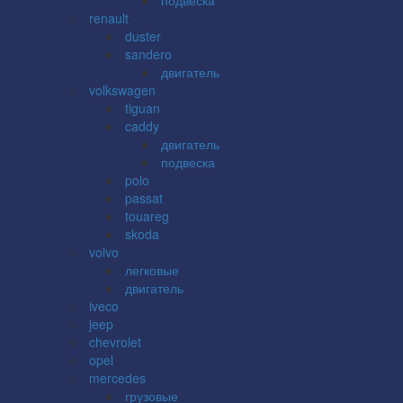
renault
duster
sandero
двигатель
volkswagen
tiguan
caddy
двигатель
подвеска
polo
passat
touareg
skoda
volvo
легковые
двигатель
iveco
jeep
chevrolet
opel
mercedes
грузовые