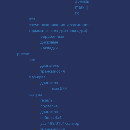
avensis
mark ||
tlc
рти
свечи накаливания и зажигания
тормозные колодки (накладки)
барабанные
дисковые
накладки
россия
зил
двигатель
трансмиссия
маз-краз
двигатель
ямз 534
газ-уаз
газель
подвеска
двигатель
соболь 4x4
уаз 469/3151/хантер
трансмиссия