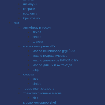
шампуни
коврики
изолента
брызговики
гсм
антифриз и тосол
sibiria
sintec
аляска
масло моторное kixx
масло бензиновое g/g1/pao
масло гидравлическое
масло дизельное hd/hd1/d1rv
масло для 2х и 4х такт.дв
акция
смазки
kixx
sintec
тормозная жидкость
трансмиссионные масла
kixx
масло моторное shell