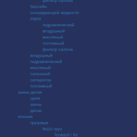
бассейн
охлаждающей жидкости
mann
гидравлический
воздушный
масляный
топливный
фильтр салона
воздушный
гидравлический
масляный
салонный
сепаратор
топливный
шины диски
цепи
шины
диски
япония
грузовые
isuzu груз
forward / fvr