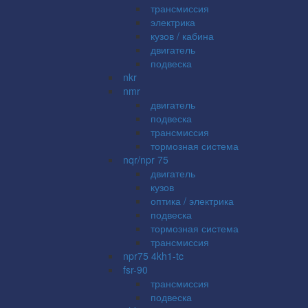
трансмиссия
электрика
кузов / кабина
двигатель
подвеска
nkr
nmr
двигатель
подвеска
трансмиссия
тормозная система
nqr/npr 75
двигатель
кузов
оптика / электрика
подвеска
тормозная система
трансмиссия
npr75 4kh1-tc
fsr-90
трансмиссия
подвеска