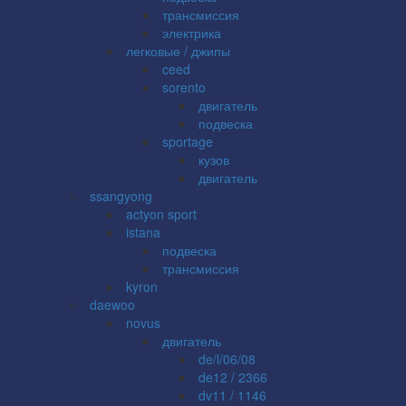
трансмиссия
электрика
легковые / джипы
ceed
sorento
двигатель
подвеска
sportage
кузов
двигатель
ssangyong
actyon sport
istana
подвеска
трансмиссия
kyron
daewoo
novus
двигатель
de/l/06/08
de12 / 2366
dv11 / 1146