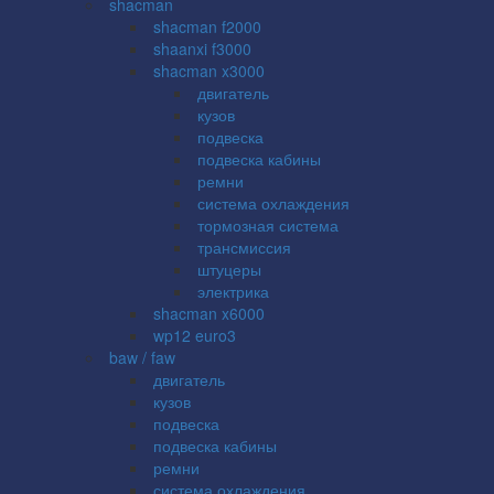
shacman
shacman f2000
shaanxi f3000
shacman x3000
двигатель
кузов
подвеска
подвеска кабины
ремни
система охлаждения
тормозная система
трансмиссия
штуцеры
электрика
shacman x6000
wp12 euro3
baw / faw
двигатель
кузов
подвеска
подвеска кабины
ремни
система охлаждения