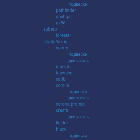
подвеска
pathfinder
qashqai
qx56
subaru
forester
toyota/lexus
camry
подвеска
двигатель
mark ii
townace
carib
corolla
подвеска
двигатель
corona premio
cresta
двигатель
fielder
hiace
подвеска