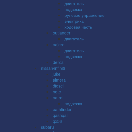
двигатель
подвеска
рулевое управление
электрика
ходовая часть
outlander
двигатель
pajero
двигатель
подвеска
delica
nissan/infiniti
juke
almera
diesel
note
patrol
подвеска
pathfinder
qashqai
qx56
subaru