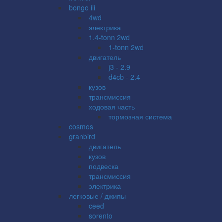
bongo iii
4wd
электрика
1.4-tonn 2wd
1-tonn 2wd
двигатель
j3 - 2.9
d4cb - 2.4
кузов
трансмиссия
ходовая часть
тормозная система
cosmos
granbird
двигатель
кузов
подвеска
трансмиссия
электрика
легковые / джипы
ceed
sorento