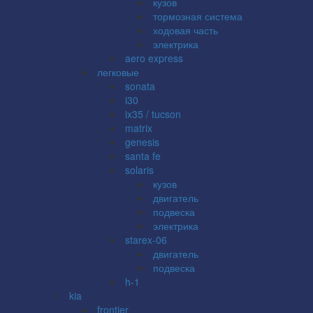
кузов
тормозная система
ходовая часть
электрика
aero express
легковые
sonata
i30
ix35 / tucson
matrix
genesis
santa fe
solaris
кузов
двигатель
подвеска
электрика
starex-06
двигатель
подвеска
h-1
kia
frontier