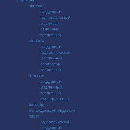
ultrastar
воздушный
гидравлический
масляный
салонный
топливный
monbow
воздушный
гидравлический
маслянный
сепаратор
топливный
rb-exide
воздушный
маслянный
топливный
фильтр салона
бассейн
охлаждающей жидкости
mann
гидравлический
воздушный