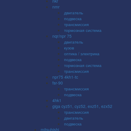
nkr
nmr
двигатель
подвеска
трансмиссия
тормозная система
nqr/npr 75
двигатель
кузов
оптика / электрика
подвеска
тормозная система
трансмиссия
npr75 4kh1-tc
fsr-90
трансмиссия
подвеска
4hk1
giga cyz51, cyz52, exz51, ezx52
трансмиссия
двигатель
подвеска
mitsubishi