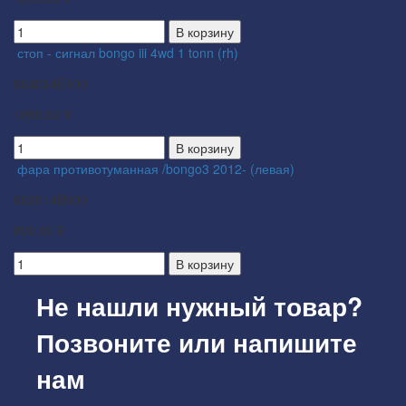
В корзину
стоп - сигнал bongo iii 4wd 1 tonn (rh)
924024E100
1850.00 ₽
В корзину
фара противотуманная /bongo3 2012- (левая)
922014B000
800.00 ₽
В корзину
Не нашли нужный товар?
Позвоните или напишите
нам