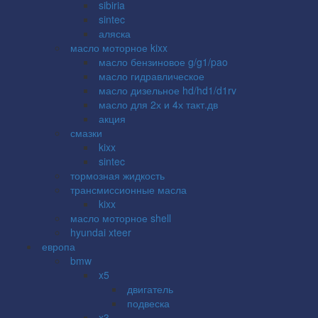
sibiria
sintec
аляска
масло моторное kixx
масло бензиновое g/g1/pao
масло гидравлическое
масло дизельное hd/hd1/d1rv
масло для 2х и 4х такт.дв
акция
смазки
kixx
sintec
тормозная жидкость
трансмиссионные масла
kixx
масло моторное shell
hyundai xteer
европа
bmw
x5
двигатель
подвеска
x3