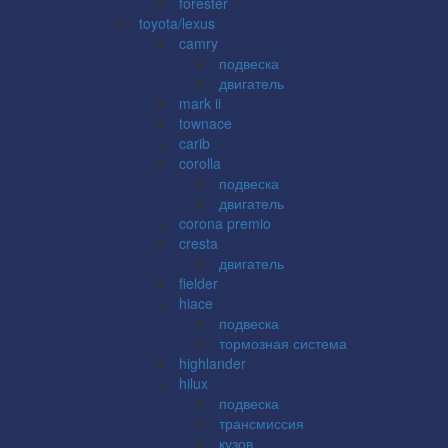
forester
toyota/lexus
camry
подвеска
двигатель
mark ii
townace
carib
corolla
подвеска
двигатель
corona premio
cresta
двигатель
fielder
hiace
подвеска
тормозная система
highlander
hilux
подвеска
трансмиссия
кузов