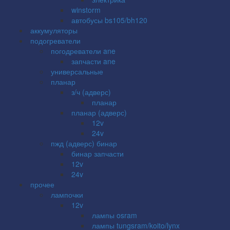
winstorm
автобусы bs105/bh120
аккумуляторы
подогреватели
погодреватели ane
запчасти ane
универсальные
планар
з/ч (адверс)
планар
планар (адверс)
12v
24v
пжд (адверс) бинар
бинар запчасти
12v
24v
прочее
лампочки
12v
лампы osram
лампы tungsram/koito/lynx