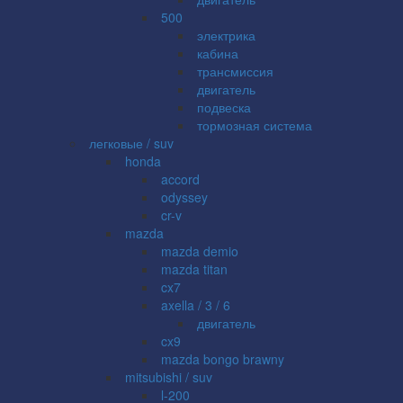
500
электрика
кабина
трансмиссия
двигатель
подвеска
тормозная система
легковые / suv
honda
accord
odyssey
cr-v
mazda
mazda demio
mazda titan
cx7
axella / 3 / 6
двигатель
cx9
mazda bongo brawny
mitsubishi / suv
l-200