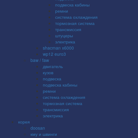
подвеска кабины
ремни
система охлаждения
тормозная система
трансмиссия
штуцеры
электрика
shacman x6000
wp12 euro3
baw / faw
двигатель
кузов
подвеска
подвеска кабины
ремни
система охлаждения
тормозная система
трансмиссия
электрика
корея
doosan
кму и швинги