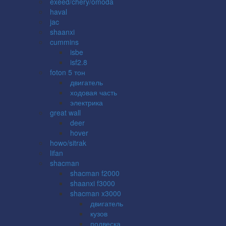
exeed/chery/omoda
haval
jac
shaanxi
cummins
isbe
isf2.8
foton 5 тон
двигатель
ходовая часть
электрика
great wall
deer
hover
howo/sitrak
lifan
shacman
shacman f2000
shaanxi f3000
shacman x3000
двигатель
кузов
подвеска