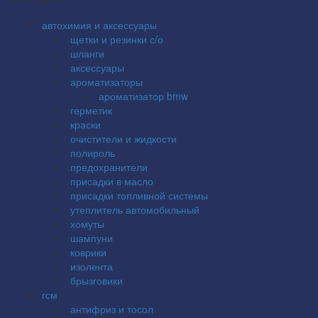
автохимия и аксессуары
щетки и резинки с/о
шланги
аксессуары
ароматизаторы
ароматизатор bmw
герметик
краски
очистители и жидкости
полироль
предохранители
присадки в масло
присадки топливной системы
утеплитель автомобильный
хомуты
шампуни
коврики
изолента
брызговики
гсм
антифриз и тосол