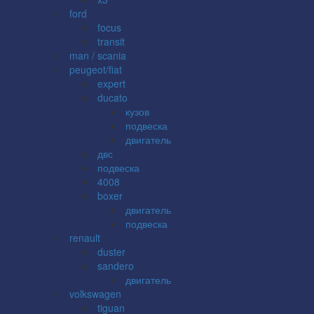
ford
focus
transit
man / scania
peugeot/fiat
expert
ducato
кузов
подвеска
двигатель
двс
подвеска
4008
boxer
двигатель
подвеска
renault
duster
sandero
двигатель
volkswagen
tiguan