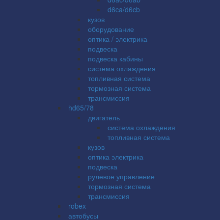
d6ca/d6cb
кузов
оборудование
оптика / электрика
подвеска
подвеска кабины
система охлаждения
топливная система
тормозная система
трансмиссия
hd65/78
двигатель
система охлаждения
топливная система
кузов
оптика электрика
подвеска
рулевое управление
тормозная система
трансмиссия
robex
автобусы