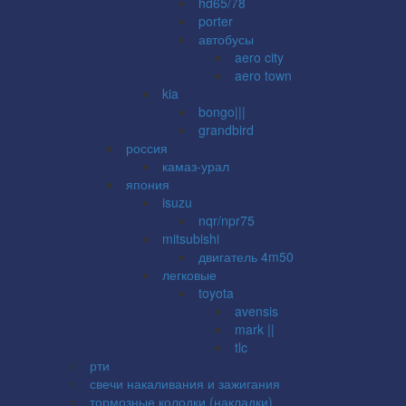
hd65/78
porter
автобусы
aero city
aero town
kia
bongo|||
grandbird
россия
камаз-урал
япония
isuzu
nqr/npr75
mitsubishi
двигатель 4m50
легковые
toyota
avensis
mark ||
tlc
рти
свечи накаливания и зажигания
тормозные колодки (накладки)