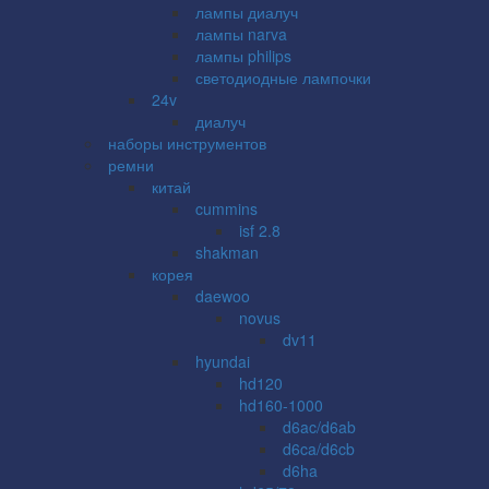
лампы диалуч
лампы narva
лампы philips
светодиодные лампочки
24v
диалуч
наборы инструментов
ремни
китай
cummins
isf 2.8
shakman
корея
daewoo
novus
dv11
hyundai
hd120
hd160-1000
d6ac/d6ab
d6ca/d6cb
d6ha