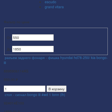
escudo
grand vitara
Фильтр по цене
От
До
разъем заднего фонаря - фишка hyundai hd78-250/ kia bongo-
iii
8895906114AS
550.00 ₽
В корзину
стоп - сигнал bongo iii 4wd 1 tonn (lh)
924014E100
1850.00 ₽