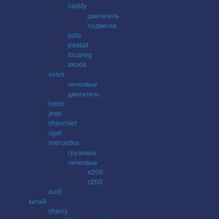
caddy
двигатель
подвеска
polo
passat
touareg
skoda
volvo
легковые
двигатель
iveco
jeep
chevrolet
opel
mercedes
грузовые
легковые
e200
c200
audi
китай
cherry