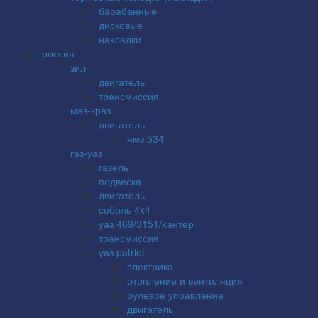
барабанные
дисковые
накладки
россия
зил
двигатель
трансмиссия
маз-краз
двигатель
ямз 534
газ-уаз
газель
подвеска
двигатель
соболь 4x4
уаз 469/3151/хантер
трансмиссия
уаз patriot
электрика
отопление и вентиляция
рулевое управление
двигатель