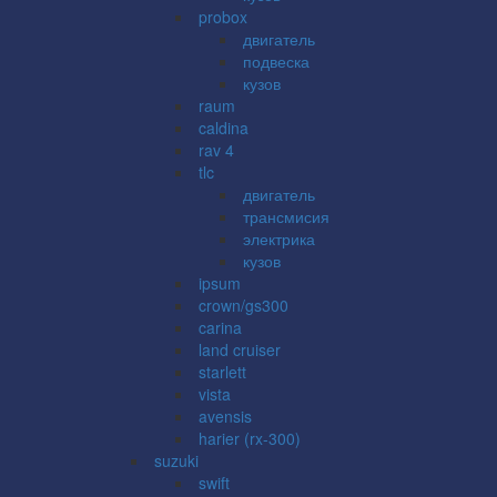
probox
двигатель
подвеска
кузов
raum
caldina
rav 4
tlc
двигатель
трансмисия
электрика
кузов
ipsum
crown/gs300
carina
land cruiser
starlett
vista
avensis
harier (rx-300)
suzuki
swift