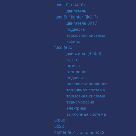
fuso 10t (fu416)
двигатель
fuso 5t / fighter (fk617)
двигатель 6d17
подвеска
тормозная система
кабина
fuso fe85
двигатель (4m50)
кузов
оптика
отопление
подвеска
рулевое управление
топливная система
тормозная система
трансмсиссия
электрика
выхлопная система
6m60
6d22
canter fe51 / аналог hd72