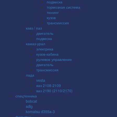
подвеска
тормозная система
тюнинг
кузов
трансмиссия
кавз / паз
двигатель
подвеска
камаз-урал
электрика
кузов-кабина
рулевое управление
двигатель
трансмиссия
лада
vesta
ваз 2108-2109
ваз 2190 (2110/2170)
спецтехника
bobcat
sdlg
komatsu d355a-3
фильтры