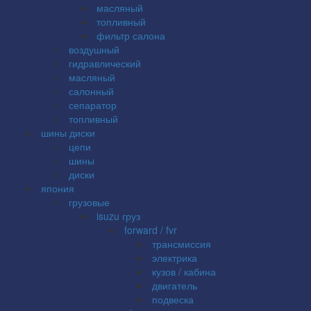
масляный
топливный
фильтр салона
воздушный
гидравлический
масляный
салонный
сепаратор
топливный
шины диски
цепи
шины
диски
япония
грузовые
isuzu груз
forward / fvr
трансмиссия
электрика
кузов / кабина
двигатель
подвеска