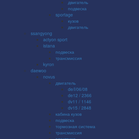
двигатель
подвеска
sportage
кузов
двигатель
ssangyong
actyon sport
istana
подвеска
трансмиссия
kyron
daewoo
novus
двигатель
de/l/06/08
de12 / 2366
dv11 / 1146
dv15 / 2848
кабина кузов
подвеска
тормозная система
трансмиссия
электрика