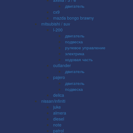
двигатель
cx9
mazda bongo brawny
mitsubishi / suv
l-200
двигатель
подвеска
рулевое управление
электрика
ходовая часть
outlander
двигатель
pajero
двигатель
подвеска
delica
nissan/infiniti
juke
almera
diesel
note
patrol