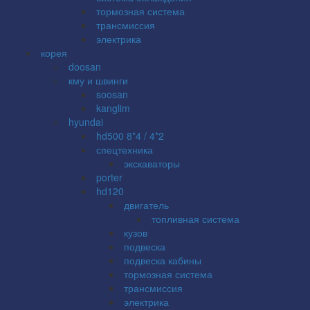
тормозная система
трансмиссия
электрика
корея
doosan
кму и швинги
soosan
kanglim
hyundai
hd500 8*4 / 4*2
спецтехника
экскаваторы
porter
hd120
двигатель
топливная система
кузов
подвеска
подвеска кабины
тормозная система
трансмиссия
электрика