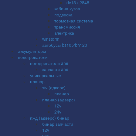
dv15 / 2848
кабина кузов
подвеска
тормозная система
трансмиссия
электрика
winstorm
автобусы bs105/bh120
аккумуляторы
подогреватели
погодреватели ane
запчасти ane
универсальные
планар
з/ч (адверс)
планар
планар (адверс)
12v
24v
пжд (адверс) бинар
бинар запчасти
12v
24v