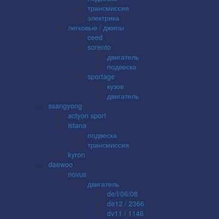
трансмиссия
электрика
легковые / джипы
ceed
sorento
двигатель
подвеска
sportage
кузов
двигатель
ssangyong
actyon sport
istana
подвеска
трансмиссия
kyron
daewoo
novus
двигатель
de/l/06/08
de12 / 2366
dv11 / 1146