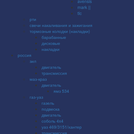
avensis
mark ||
tlc
рти
свечи накаливания и зажигания
тормозные колодки (накладки)
барабанные
дисковые
накладки
россия
зил
двигатель
трансмиссия
маз-краз
двигатель
ямз 534
газ-уаз
газель
подвеска
двигатель
соболь 4x4
уаз 469/3151/хантер
трансмиссия