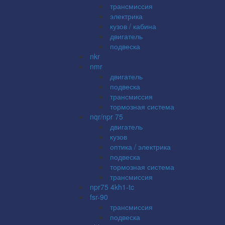
трансмиссия
электрика
кузов / кабина
двигатель
подвеска
nkr
nmr
двигатель
подвеска
трансмиссия
тормозная система
nqr/npr 75
двигатель
кузов
оптика / электрика
подвеска
тормозная система
трансмиссия
npr75 4kh1-tc
fsr-90
трансмиссия
подвеска