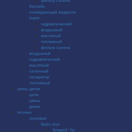
бассейн
охлаждающей жидкости
mann
гидравлический
воздушный
масляный
топливный
фильтр салона
воздушный
гидравлический
масляный
салонный
сепаратор
топливный
шины диски
цепи
шины
диски
япония
грузовые
isuzu груз
forward / fvr