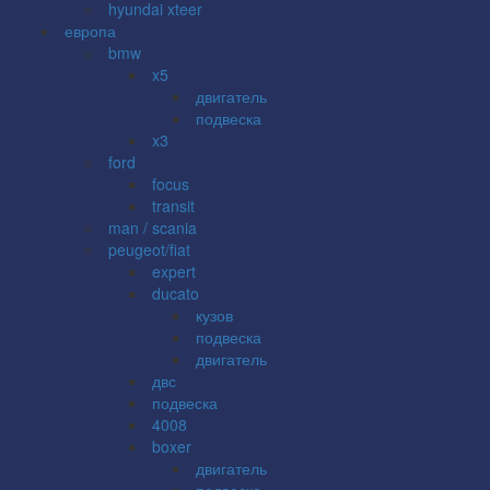
hyundai xteer
европа
bmw
x5
двигатель
подвеска
x3
ford
focus
transit
man / scania
peugeot/fiat
expert
ducato
кузов
подвеска
двигатель
двс
подвеска
4008
boxer
двигатель
подвеска