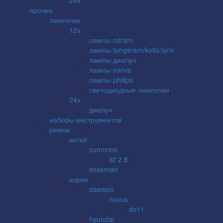
прочее
лампочки
12v
лампы osram
лампы tungsram/koito/lynx
лампы диалуч
лампы narva
лампы philips
светодиодные лампочки
24v
диалуч
наборы инструментов
ремни
китай
cummins
isf 2.8
shakman
корея
daewoo
novus
dv11
hyundai