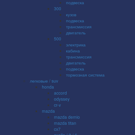
подвеска
300
кузов
подвеска
трансмиссия
двигатель
500
электрика
кабина
трансмиссия
двигатель
подвеска
тормозная система
легковые / suv
honda
accord
odyssey
cr-v
mazda
mazda demio
mazda titan
cx7
axella / 3 / 6