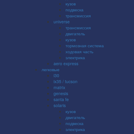
кузов
подвеска
трансмиссия
universe
трансмиссия
двигатель
кузов
тормозная система
ходовая часть
электрика
aero express
легковые
i30
ix35 / tucson
matrix
genesis
santa fe
solaris
кузов
двигатель
подвеска
электрика