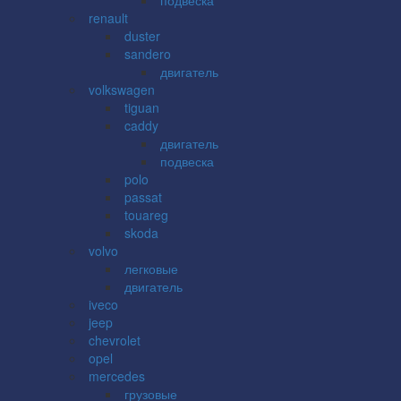
renault
duster
sandero
двигатель
volkswagen
tiguan
caddy
двигатель
подвеска
polo
passat
touareg
skoda
volvo
легковые
двигатель
iveco
jeep
chevrolet
opel
mercedes
грузовые