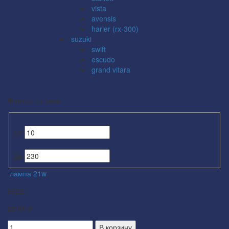
vista
avensis
harier (rx-300)
suzuki
swift
escudo
grand vitara
Фильтр по цене
От
До
лампа 21w
92221
25.00 ₽
В корзину