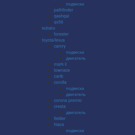
подвеска
pathfinder
qashqai
qx56
subaru
forester
toyota/lexus
camry
подвеска
двигатель
mark ii
townace
carib
corolla
подвеска
двигатель
corona premio
cresta
двигатель
fielder
hiace
подвеска