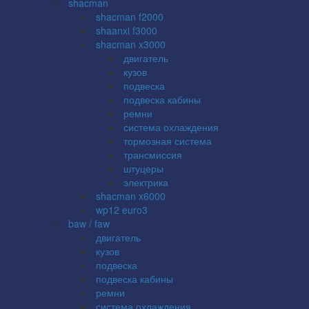
shacman
shacman f2000
shaanxi f3000
shacman x3000
двигатель
кузов
подвеска
подвеска кабины
ремни
система охлаждения
тормозная система
трансмиссия
штуцеры
электрика
shacman x6000
wp12 euro3
baw / faw
двигатель
кузов
подвеска
подвеска кабины
ремни
система охлаждения