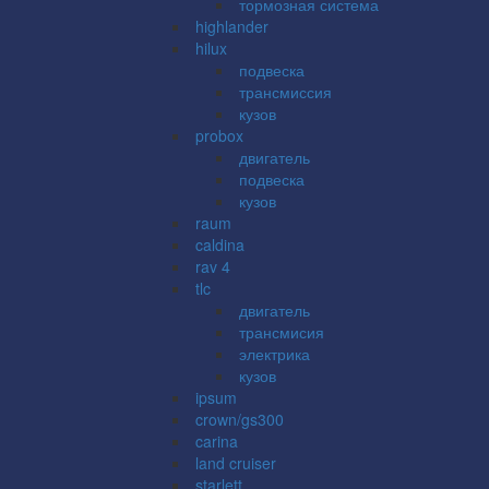
тормозная система
highlander
hilux
подвеска
трансмиссия
кузов
probox
двигатель
подвеска
кузов
raum
caldina
rav 4
tlc
двигатель
трансмисия
электрика
кузов
ipsum
crown/gs300
carina
land cruiser
starlett