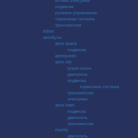
подвеска
рулевое управление
тормозная система
трансмиссия
robex
автобусы
aero space
подвеска
aeroqueen
aero city
кузов-салон
двигатель
подвеска
тормозная система
трансмиссия
электрика
aero town
подвеска
двигатель
трансмиссия
county
двигатель