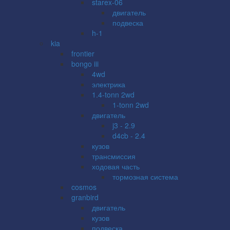
starex-06
двигатель
подвеска
h-1
kia
frontier
bongo iii
4wd
электрика
1.4-tonn 2wd
1-tonn 2wd
двигатель
j3 - 2.9
d4cb - 2.4
кузов
трансмиссия
ходовая часть
тормозная система
cosmos
granbird
двигатель
кузов
подвеска