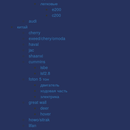
легковые
e200
c200
audi
китай
cherry
exeed/chery/omoda
haval
jac
shaanxi
cummins
isbe
isf2.8
foton 5 тон
двигатель
ходовая часть
электрика
great wall
deer
hover
howo/sitrak
lifan