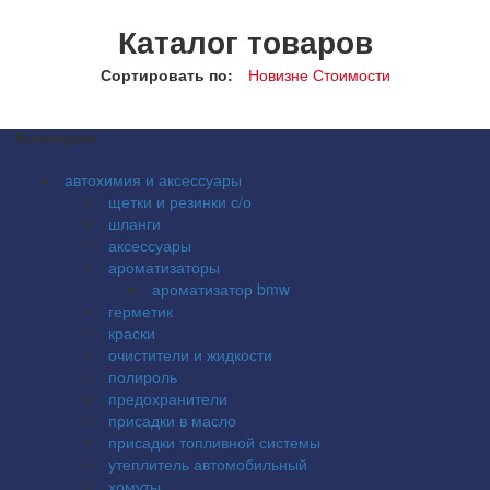
Каталог товаров
Сортировать по:
Новизне
Стоимости
Категории
автохимия и аксессуары
щетки и резинки с/о
шланги
аксессуары
ароматизаторы
ароматизатор bmw
герметик
краски
очистители и жидкости
полироль
предохранители
присадки в масло
присадки топливной системы
утеплитель автомобильный
хомуты