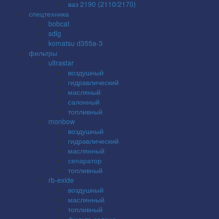
ваз 2190 (2110/2170)
спецтехника
bobcat
sdlg
komatsu d355a-3
фильтры
ultrastar
воздушный
гидравлический
масляный
салонный
топливный
monbow
воздушный
гидравлический
маслянный
сепаратор
топливный
rb-exide
воздушный
маслянный
топливный
фильтр салона