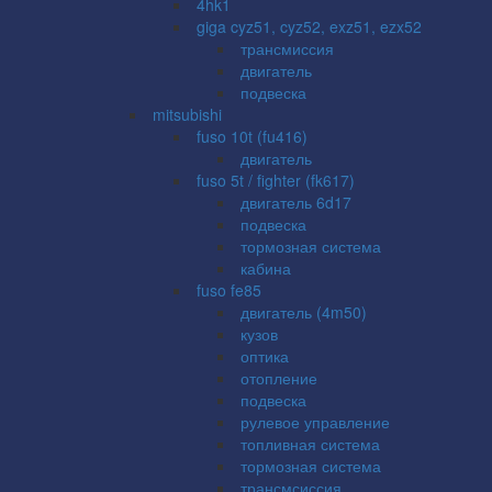
4hk1
giga cyz51, cyz52, exz51, ezx52
трансмиссия
двигатель
подвеска
mitsubishi
fuso 10t (fu416)
двигатель
fuso 5t / fighter (fk617)
двигатель 6d17
подвеска
тормозная система
кабина
fuso fe85
двигатель (4m50)
кузов
оптика
отопление
подвеска
рулевое управление
топливная система
тормозная система
трансмсиссия