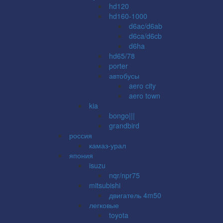
hd120
hd160-1000
d6ac/d6ab
d6ca/d6cb
d6ha
hd65/78
porter
автобусы
aero city
aero town
kia
bongo|||
grandbird
россия
камаз-урал
япония
isuzu
nqr/npr75
mitsubishi
двигатель 4m50
легковые
toyota