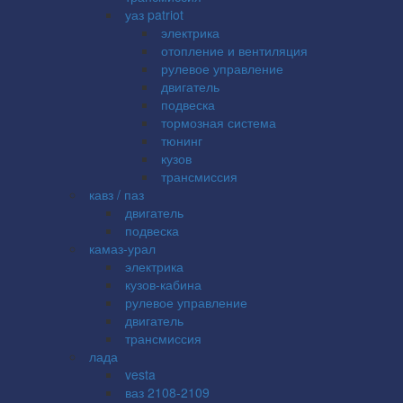
уаз patriot
электрика
отопление и вентиляция
рулевое управление
двигатель
подвеска
тормозная система
тюнинг
кузов
трансмиссия
кавз / паз
двигатель
подвеска
камаз-урал
электрика
кузов-кабина
рулевое управление
двигатель
трансмиссия
лада
vesta
ваз 2108-2109