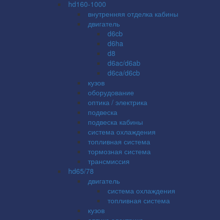
hd160-1000
внутренняя отделка кабины
двигатель
d6cb
d6ha
d8
d6ac/d6ab
d6ca/d6cb
кузов
оборудование
оптика / электрика
подвеска
подвеска кабины
система охлаждения
топливная система
тормозная система
трансмиссия
hd65/78
двигатель
система охлаждения
топливная система
кузов
оптика электрика