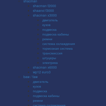
shacman
shacman f2000
shaanxi f3000
shacman x3000
двигатель
кузов
подвеска
подвеска кабины
ремни
система охлаждения
тормозная система
трансмиссия
штуцеры
электрика
shacman x6000
wp12 euro3
baw / faw
двигатель
кузов
подвеска
подвеска кабины
ремни
система охлаждения