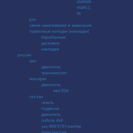
avensis
mark ||
tlc
рти
свечи накаливания и зажигания
тормозные колодки (накладки)
барабанные
дисковые
накладки
россия
зил
двигатель
трансмиссия
маз-краз
двигатель
ямз 534
газ-уаз
газель
подвеска
двигатель
соболь 4x4
уаз 469/3151/хантер
трансмиссия