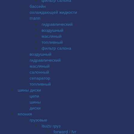
бассейн
охлаждающей жидкости
mann
гидравлический
воздушный
масляный
топливный
фильтр салона
воздушный
гидравлический
масляный
салонный
сепаратор
топливный
шины диски
цепи
шины
диски
япония
грузовые
isuzu груз
forward / fvr