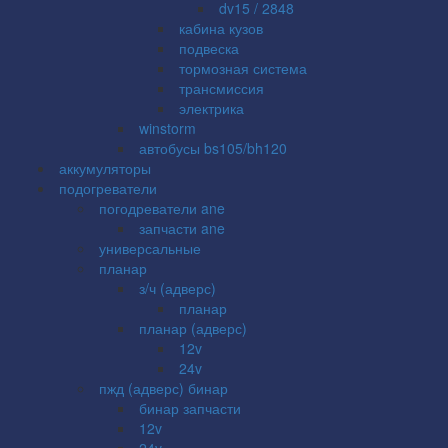
dv15 / 2848
кабина кузов
подвеска
тормозная система
трансмиссия
электрика
winstorm
автобусы bs105/bh120
аккумуляторы
подогреватели
погодреватели ane
запчасти ane
универсальные
планар
з/ч (адверс)
планар
планар (адверс)
12v
24v
пжд (адверс) бинар
бинар запчасти
12v
24v