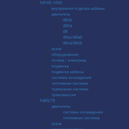
hd160-1000
внутренняя отделка кабины
двигатель
d6cb
d6ha
d8
d6ac/d6ab
d6ca/d6cb
кузов
оборудование
оптика / электрика
подвеска
подвеска кабины
система охлаждения
топливная система
тормозная система
трансмиссия
hd65/78
двигатель
система охлаждения
топливная система
кузов
оптика электрика