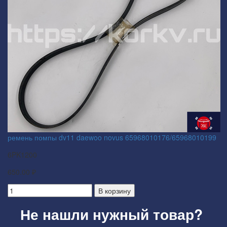
ремень помпы dv11 daewoo novus 65968010176/65968010199
6PK1200
650.00 ₽
В корзину
Не нашли нужный товар?