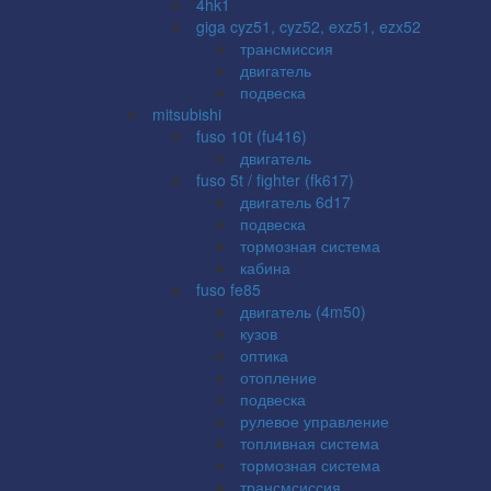
4hk1
giga cyz51, cyz52, exz51, ezx52
трансмиссия
двигатель
подвеска
mitsubishi
fuso 10t (fu416)
двигатель
fuso 5t / fighter (fk617)
двигатель 6d17
подвеска
тормозная система
кабина
fuso fe85
двигатель (4m50)
кузов
оптика
отопление
подвеска
рулевое управление
топливная система
тормозная система
трансмсиссия