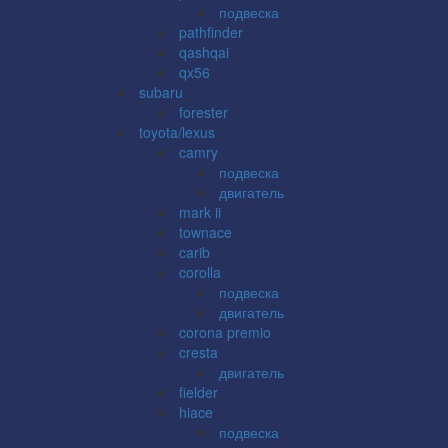
подвеска
pathfinder
qashqai
qx56
subaru
forester
toyota/lexus
camry
подвеска
двигатель
mark ii
townace
carib
corolla
подвеска
двигатель
corona premio
cresta
двигатель
fielder
hiace
подвеска