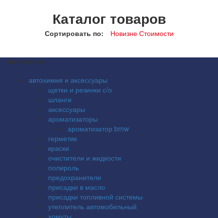
Каталог товаров
Сортировать по:
Новизне
Стоимости
Категории
автохимия и аксессуары
щетки и резинки с/о
шланги
аксессуары
ароматизаторы
ароматизатор bmw
герметик
краски
очистители и жидкости
полироль
предохранители
присадки в масло
присадки топливной системы
утеплитель автомобильный
хомуты