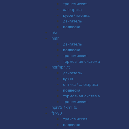
трансмиссия
электрика
кузов / кабина
двигатель
подвеска
nkr
nmr
двигатель
подвеска
трансмиссия
тормозная система
nqr/npr 75
двигатель
кузов
оптика / электрика
подвеска
тормозная система
трансмиссия
npr75 4kh1-tc
fsr-90
трансмиссия
подвеска