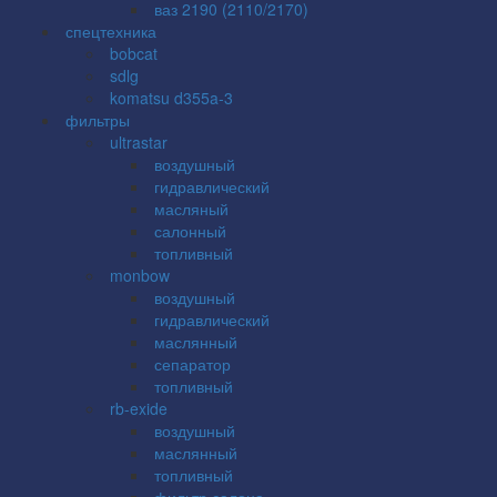
ваз 2190 (2110/2170)
спецтехника
bobcat
sdlg
komatsu d355a-3
фильтры
ultrastar
воздушный
гидравлический
масляный
салонный
топливный
monbow
воздушный
гидравлический
маслянный
сепаратор
топливный
rb-exide
воздушный
маслянный
топливный
фильтр салона