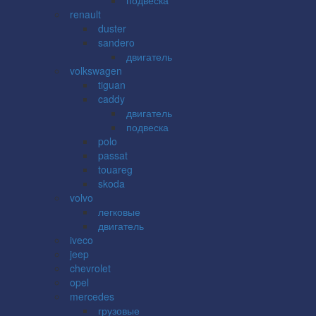
renault
duster
sandero
двигатель
volkswagen
tiguan
caddy
двигатель
подвеска
polo
passat
touareg
skoda
volvo
легковые
двигатель
iveco
jeep
chevrolet
opel
mercedes
грузовые