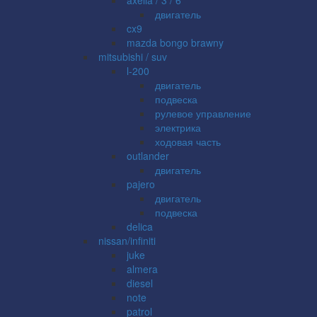
двигатель
cx9
mazda bongo brawny
mitsubishi / suv
l-200
двигатель
подвеска
рулевое управление
электрика
ходовая часть
outlander
двигатель
pajero
двигатель
подвеска
delica
nissan/infiniti
juke
almera
diesel
note
patrol