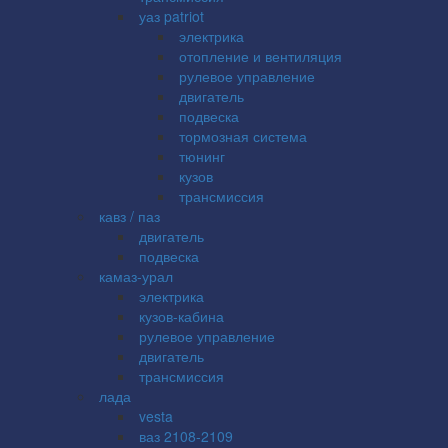
уаз patriot
электрика
отопление и вентиляция
рулевое управление
двигатель
подвеска
тормозная система
тюнинг
кузов
трансмиссия
кавз / паз
двигатель
подвеска
камаз-урал
электрика
кузов-кабина
рулевое управление
двигатель
трансмиссия
лада
vesta
ваз 2108-2109