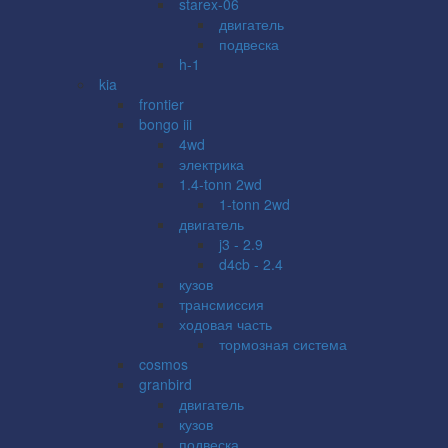
starex-06
двигатель
подвеска
h-1
kia
frontier
bongo iii
4wd
электрика
1.4-tonn 2wd
1-tonn 2wd
двигатель
j3 - 2.9
d4cb - 2.4
кузов
трансмиссия
ходовая часть
тормозная система
cosmos
granbird
двигатель
кузов
подвеска