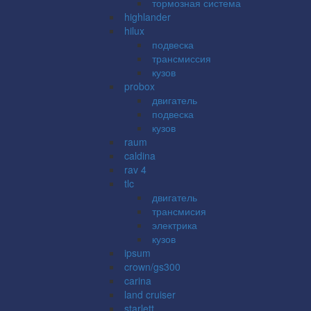
тормозная система
highlander
hilux
подвеска
трансмиссия
кузов
probox
двигатель
подвеска
кузов
raum
caldina
rav 4
tlc
двигатель
трансмисия
электрика
кузов
ipsum
crown/gs300
carina
land cruiser
starlett