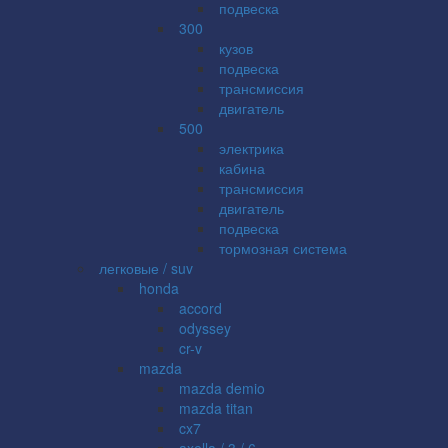
подвеска
300
кузов
подвеска
трансмиссия
двигатель
500
электрика
кабина
трансмиссия
двигатель
подвеска
тормозная система
легковые / suv
honda
accord
odyssey
cr-v
mazda
mazda demio
mazda titan
cx7
axella / 3 / 6