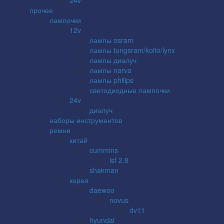
прочее
лампочки
12v
лампы osram
лампы tungsram/koito/lynx
лампы диалуч
лампы narva
лампы philips
светодиодные лампочки
24v
диалуч
наборы инструментов
ремни
китай
cummins
isf 2.8
shakman
корея
daewoo
novus
dv11
hyundai