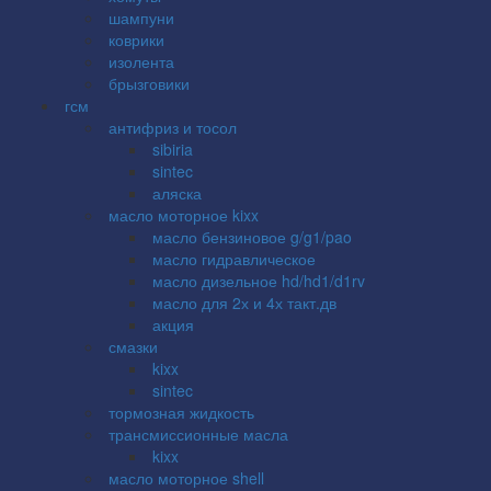
шампуни
коврики
изолента
брызговики
гсм
антифриз и тосол
sibiria
sintec
аляска
масло моторное kixx
масло бензиновое g/g1/pao
масло гидравлическое
масло дизельное hd/hd1/d1rv
масло для 2х и 4х такт.дв
акция
смазки
kixx
sintec
тормозная жидкость
трансмиссионные масла
kixx
масло моторное shell