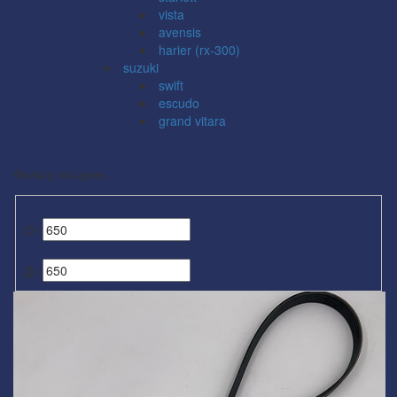
vista
avensis
harier (rx-300)
suzuki
swift
escudo
grand vitara
Фильтр по цене
От
До