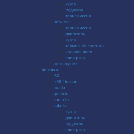
кузов
подвеска
трансмиссия
universe
трансмиссия
двигатель
кузов
тормозная система
ходовая часть
электрика
aero express
легковые
i30
ix35 / tucson
matrix
genesis
santa fe
solaris
кузов
двигатель
подвеска
электрика