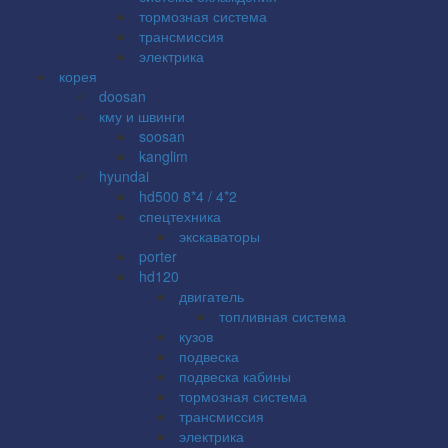
тормозная система
трансмиссия
электрика
корея
doosan
кму и швинги
soosan
kanglim
hyundai
hd500 8*4 / 4*2
спецтехника
экскаваторы
porter
hd120
двигатель
топливная система
кузов
подвеска
подвеска кабины
тормозная система
трансмиссия
электрика