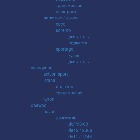
трансмиссия
электрика
легковые / джипы
ceed
sorento
двигатель
подвеска
sportage
кузов
двигатель
ssangyong
actyon sport
istana
подвеска
трансмиссия
kyron
daewoo
novus
двигатель
de/l/06/08
de12 / 2366
dv11 / 1146