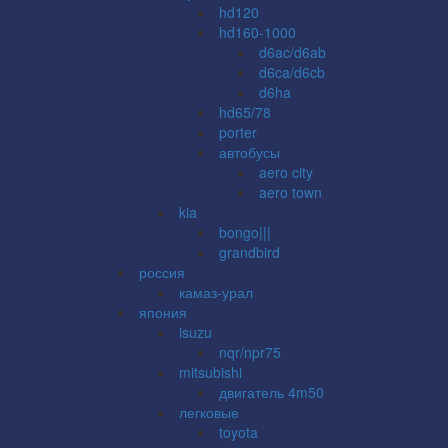
hd120
hd160-1000
d6ac/d6ab
d6ca/d6cb
d6ha
hd65/78
porter
автобусы
aero city
aero town
kia
bongo|||
grandbird
россия
камаз-урал
япония
isuzu
nqr/npr75
mitsubishi
двигатель 4m50
легковые
toyota