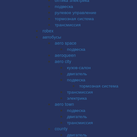
подвеска
рулевое управление
тормозная система
трансмиссия
robex
автобусы
aero space
подвеска
aeroqueen
aero city
кузов-салон
двигатель
подвеска
тормозная система
трансмиссия
электрика
aero town
подвеска
двигатель
трансмиссия
county
двигатель