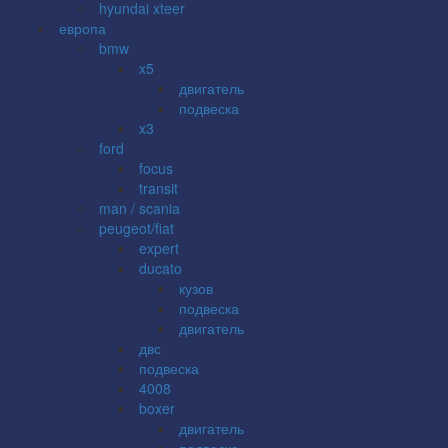
hyundai xteer
европа
bmw
x5
двигатель
подвеска
x3
ford
focus
transit
man / scania
peugeot/fiat
expert
ducato
кузов
подвеска
двигатель
двс
подвеска
4008
boxer
двигатель
подвеска