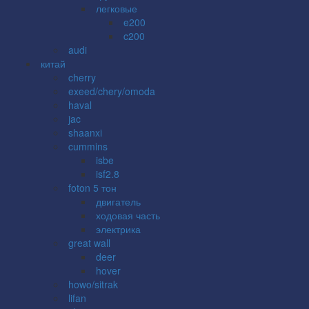
легковые
e200
c200
audi
китай
cherry
exeed/chery/omoda
haval
jac
shaanxi
cummins
isbe
isf2.8
foton 5 тон
двигатель
ходовая часть
электрика
great wall
deer
hover
howo/sitrak
lifan