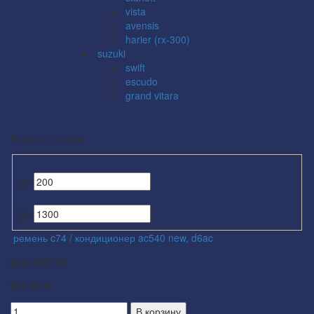
vista
avensis
harier (rx-300)
suzuki
swift
escudo
grand vitara
Фильтр по цене
От
До
ремень c74 / кондиционер ac540 new, d6ac
256568C700
950.00 ₽
В корзину