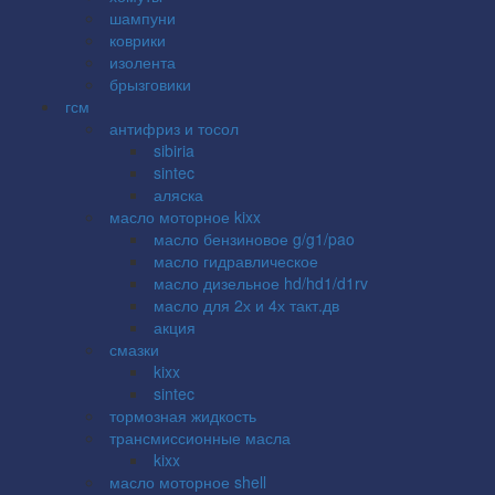
шампуни
коврики
изолента
брызговики
гсм
антифриз и тосол
sibiria
sintec
аляска
масло моторное kixx
масло бензиновое g/g1/pao
масло гидравлическое
масло дизельное hd/hd1/d1rv
масло для 2х и 4х такт.дв
акция
смазки
kixx
sintec
тормозная жидкость
трансмиссионные масла
kixx
масло моторное shell