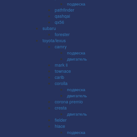
подвеска
pathfinder
qashqai
qx56
subaru
forester
toyota/lexus
camry
подвеска
двигатель
mark ii
townace
carib
corolla
подвеска
двигатель
corona premio
cresta
двигатель
fielder
hiace
подвеска