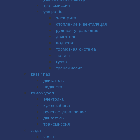
трансмиссия
уаз patriot
электрика
отопление и вентиляция
рулевое управление
двигатель
подвеска
тормозная система
тюнинг
кузов
трансмиссия
кавз / паз
двигатель
подвеска
камаз-урал
электрика
кузов-кабина
рулевое управление
двигатель
трансмиссия
лада
vesta