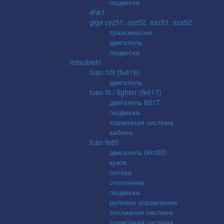
подвеска
4hk1
giga cyz51, cyz52, exz51, ezx52
трансмиссия
двигатель
подвеска
mitsubishi
fuso 10t (fu416)
двигатель
fuso 5t / fighter (fk617)
двигатель 6d17
подвеска
тормозная система
кабина
fuso fe85
двигатель (4m50)
кузов
оптика
отопление
подвеска
рулевое управление
топливная система
тормозная система