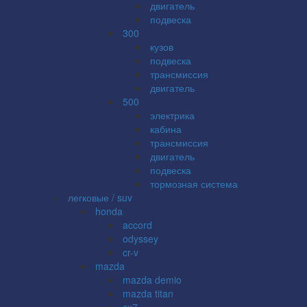
двигатель
подвеска
300
кузов
подвеска
трансмиссия
двигатель
500
электрика
кабина
трансмиссия
двигатель
подвеска
тормозная система
легковые / suv
honda
accord
odyssey
cr-v
mazda
mazda demio
mazda titan
cx7