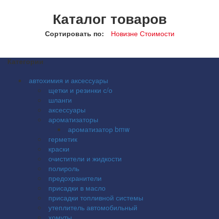
Каталог товаров
Сортировать по:
Новизне
Стоимости
Категории
автохимия и аксессуары
щетки и резинки с/о
шланги
аксессуары
ароматизаторы
ароматизатор bmw
герметик
краски
очистители и жидкости
полироль
предохранители
присадки в масло
присадки топливной системы
утеплитель автомобильный
хомуты