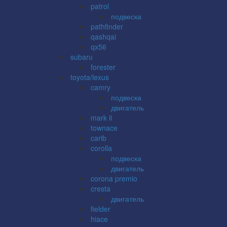
patrol
подвеска
pathfinder
qashqai
qx56
subaru
forester
toyota/lexus
camry
подвеска
двигатель
mark ii
townace
carib
corolla
подвеска
двигатель
corona premio
cresta
двигатель
fielder
hiace