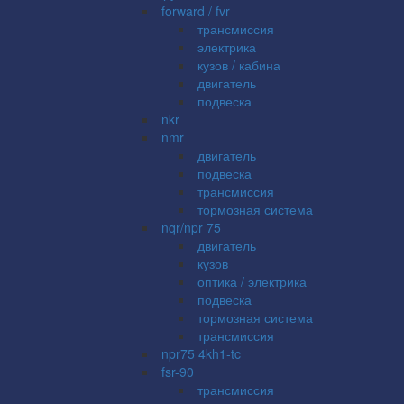
forward / fvr
трансмиссия
электрика
кузов / кабина
двигатель
подвеска
nkr
nmr
двигатель
подвеска
трансмиссия
тормозная система
nqr/npr 75
двигатель
кузов
оптика / электрика
подвеска
тормозная система
трансмиссия
npr75 4kh1-tc
fsr-90
трансмиссия