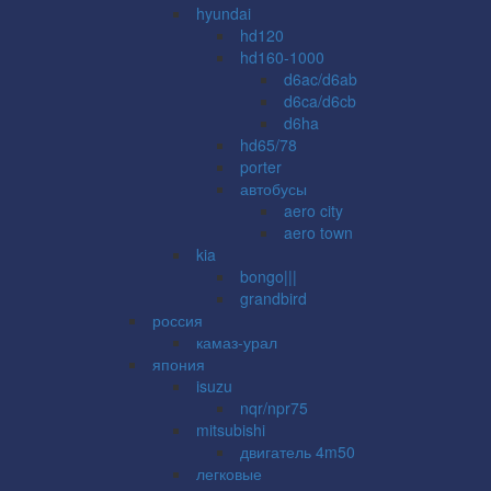
hyundai
hd120
hd160-1000
d6ac/d6ab
d6ca/d6cb
d6ha
hd65/78
porter
автобусы
aero city
aero town
kia
bongo|||
grandbird
россия
камаз-урал
япония
isuzu
nqr/npr75
mitsubishi
двигатель 4m50
легковые