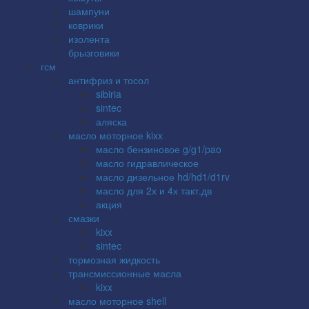
шампуни
коврики
изолента
брызговики
гсм
антифриз и тосол
sibiria
sintec
аляска
масло моторное kixx
масло бензиновое g/g1/pao
масло гидравлическое
масло дизельное hd/hd1/d1rv
масло для 2х и 4х такт.дв
акция
смазки
kixx
sintec
тормозная жидкость
трансмиссионные масла
kixx
масло моторное shell