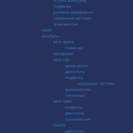
подвеска
рулевое управление
тормозная система
трансмиссия
robex
автобусы
aero space
подвеска
aeroqueen
aero city
кузов-салон
двигатель
подвеска
тормозная система
трансмиссия
электрика
aero town
подвеска
двигатель
трансмиссия
county
двигатель