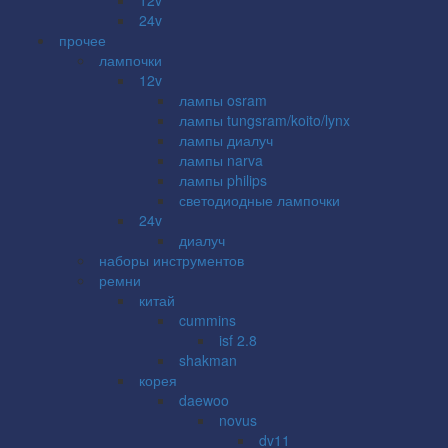
24v
прочее
лампочки
12v
лампы osram
лампы tungsram/koito/lynx
лампы диалуч
лампы narva
лампы philips
светодиодные лампочки
24v
диалуч
наборы инструментов
ремни
китай
cummins
isf 2.8
shakman
корея
daewoo
novus
dv11