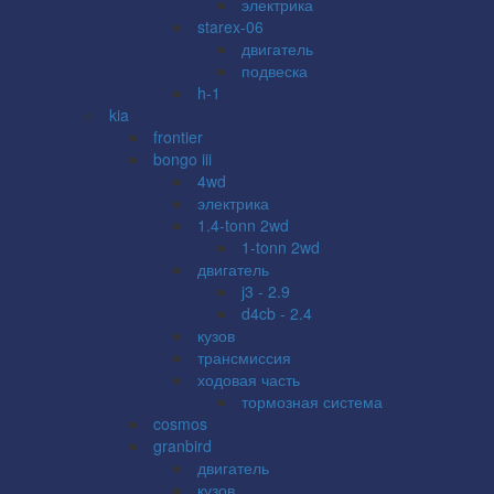
электрика
starex-06
двигатель
подвеска
h-1
kia
frontier
bongo iii
4wd
электрика
1.4-tonn 2wd
1-tonn 2wd
двигатель
j3 - 2.9
d4cb - 2.4
кузов
трансмиссия
ходовая часть
тормозная система
cosmos
granbird
двигатель
кузов