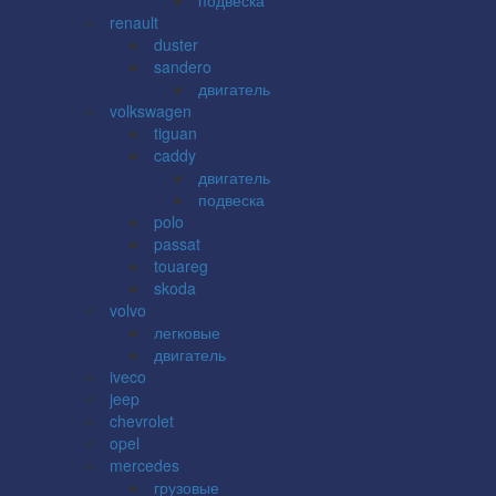
renault
duster
sandero
двигатель
volkswagen
tiguan
caddy
двигатель
подвеска
polo
passat
touareg
skoda
volvo
легковые
двигатель
iveco
jeep
chevrolet
opel
mercedes
грузовые