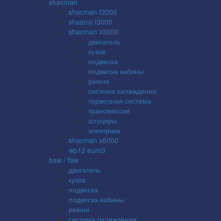
shacman
shacman f2000
shaanxi f3000
shacman x3000
двигатель
кузов
подвеска
подвеска кабины
ремни
система охлаждения
тормозная система
трансмиссия
штуцеры
электрика
shacman x6000
wp12 euro3
baw / faw
двигатель
кузов
подвеска
подвеска кабины
ремни
система охлаждения