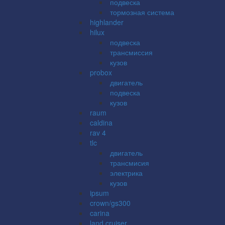
подвеска
тормозная система
highlander
hilux
подвеска
трансмиссия
кузов
probox
двигатель
подвеска
кузов
raum
caldina
rav 4
tlc
двигатель
трансмисия
электрика
кузов
ipsum
crown/gs300
carina
land cruiser