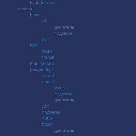
hyundai xteer
европа
bmw
x5
двигатель
подвеска
x3
ford
focus
transit
man / scania
peugeot/fiat
expert
ducato
кузов
подвеска
двигатель
двс
подвеска
4008
boxer
двигатель
подвеска