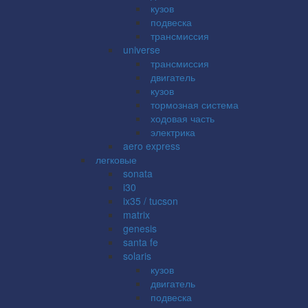
кузов
подвеска
трансмиссия
universe
трансмиссия
двигатель
кузов
тормозная система
ходовая часть
электрика
aero express
легковые
sonata
i30
ix35 / tucson
matrix
genesis
santa fe
solaris
кузов
двигатель
подвеска