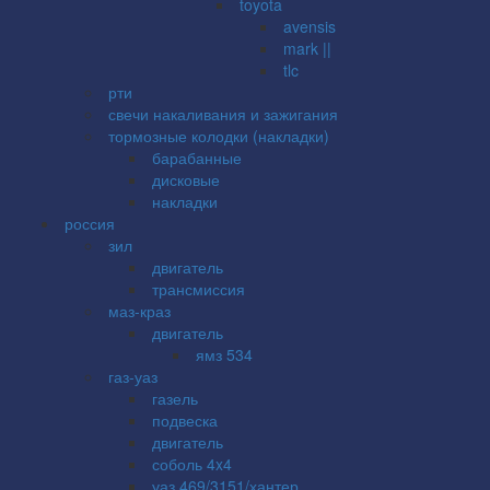
toyota
avensis
mark ||
tlc
рти
свечи накаливания и зажигания
тормозные колодки (накладки)
барабанные
дисковые
накладки
россия
зил
двигатель
трансмиссия
маз-краз
двигатель
ямз 534
газ-уаз
газель
подвеска
двигатель
соболь 4x4
уаз 469/3151/хантер