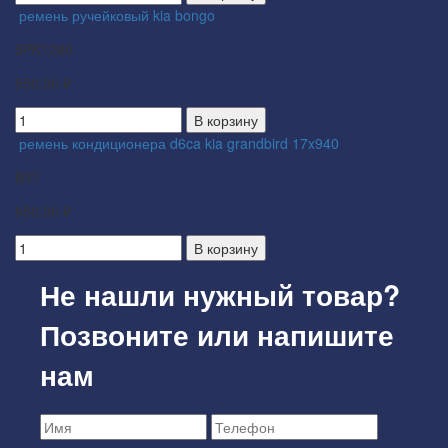
ремень ручейковый kia bongo
5PK1280
550.00 ₽
В корзину
ремень кондиционера d6ca kia grandbird 17x940
B37
850.00 ₽
В корзину
Не нашли нужный товар?
Позвоните или напишите
нам