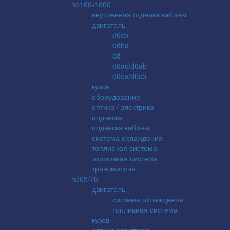
hd160-1000
внутренняя отделка кабины
двигатель
d6cb
d6ha
d8
d6ac/d6ab
d6ca/d6cb
кузов
оборудование
оптика / электрика
подвеска
подвеска кабины
система охлаждения
топливная система
тормозная система
трансмиссия
hd65/78
двигатель
система охлаждения
топливная система
кузов
оптика электрика