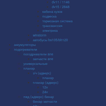
dv11 / 1146
dv15 / 2848
кабина кузов
подвеска
тормозная система
трансмиссия
электрика
winstorm
автобусы bs105/bh120
аккумуляторы
подогреватели
погодреватели ane
запчасти ane
универсальные
планар
з/ч (адверс)
планар
планар (адверс)
12v
24v
пжд (адверс) бинар
бинар запчасти
12v