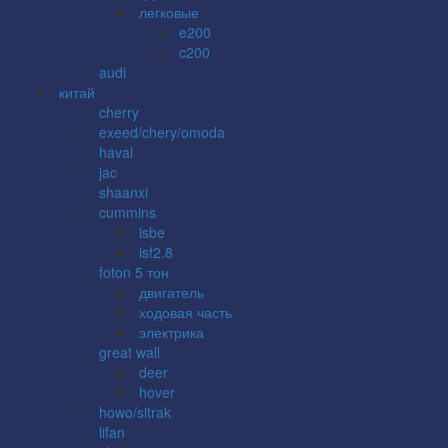
легковые
e200
c200
audi
китай
cherry
exeed/chery/omoda
haval
jac
shaanxi
cummins
isbe
isf2.8
foton 5 тон
двигатель
ходовая часть
электрика
great wall
deer
hover
howo/sitrak
lifan