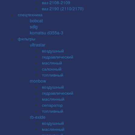
ваз 2108-2109
ваз 2190 (2110/2170)
спецтехника
bobcat
sdlg
komatsu d355a-3
фильтры
ultrastar
воздушный
гидравлический
масляный
салонный
топливный
monbow
воздушный
гидравлический
маслянный
сепаратор
топливный
rb-exide
воздушный
маслянный
топливный