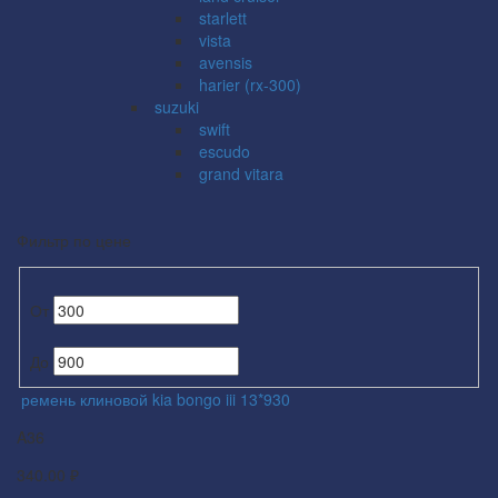
starlett
vista
avensis
harier (rx-300)
suzuki
swift
escudo
grand vitara
Фильтр по цене
От
До
ремень клиновой kia bongo iii 13*930
A36
340.00 ₽