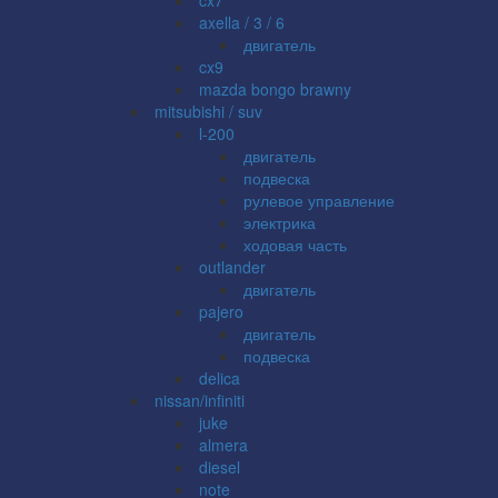
axella / 3 / 6
двигатель
cx9
mazda bongo brawny
mitsubishi / suv
l-200
двигатель
подвеска
рулевое управление
электрика
ходовая часть
outlander
двигатель
pajero
двигатель
подвеска
delica
nissan/infiniti
juke
almera
diesel
note