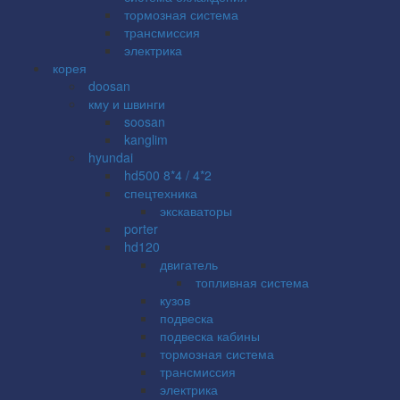
тормозная система
трансмиссия
электрика
корея
doosan
кму и швинги
soosan
kanglim
hyundai
hd500 8*4 / 4*2
спецтехника
экскаваторы
porter
hd120
двигатель
топливная система
кузов
подвеска
подвеска кабины
тормозная система
трансмиссия
электрика