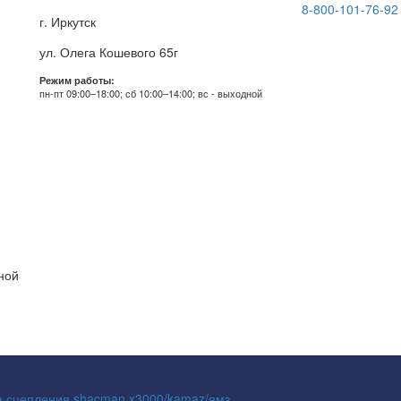
8-800-101-76-92
г. Иркутск
ул. Олега Кошевого 65г
Режим работы:
пн-пт 09:00–18:00; сб 10:00–14:00; вс - выходной
дной
а сцепления shacman x3000/kamaz/ямз