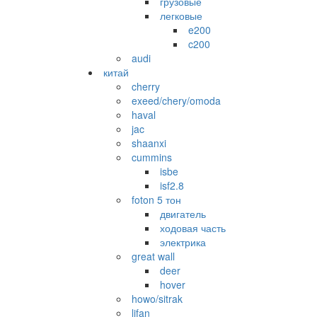
грузовые
легковые
e200
c200
audi
китай
cherry
exeed/chery/omoda
haval
jac
shaanxi
cummins
isbe
isf2.8
foton 5 тон
двигатель
ходовая часть
электрика
great wall
deer
hover
howo/sitrak
lifan