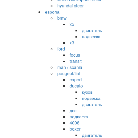
hyundai xteer
европа
bmw
x5
двигатель
подвеска
x3
ford
focus
transit
man / scania
peugeot/fiat
expert
ducato
кузов
подвеска
двигатель
двс
подвеска
4008
boxer
двигатель