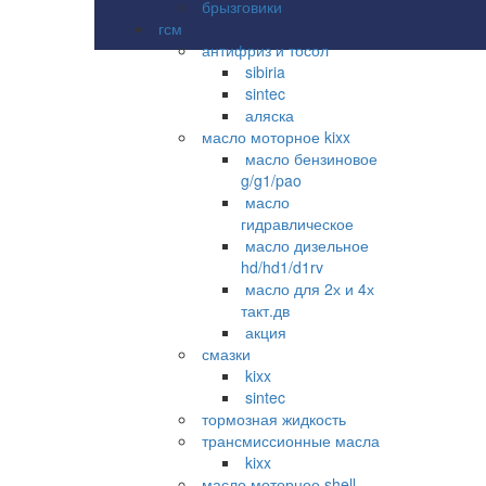
брызговики
гсм
антифриз и тосол
sibiria
sintec
аляска
масло моторное kixx
масло бензиновое
g/g1/pao
масло
гидравлическое
масло дизельное
hd/hd1/d1rv
масло для 2х и 4х
такт.дв
акция
смазки
kixx
sintec
тормозная жидкость
трансмиссионные масла
kixx
масло моторное shell