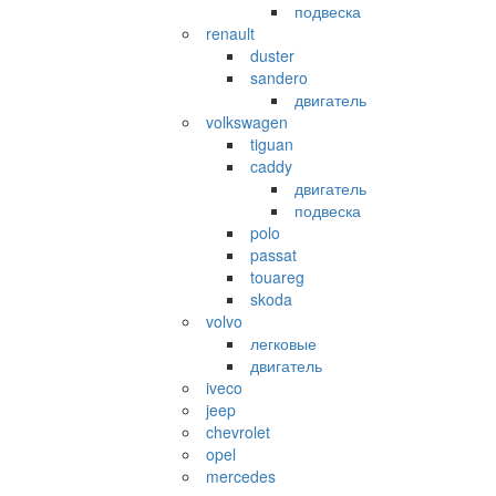
подвеска
renault
duster
sandero
двигатель
volkswagen
tiguan
caddy
двигатель
подвеска
polo
passat
touareg
skoda
volvo
легковые
двигатель
iveco
jeep
chevrolet
opel
mercedes