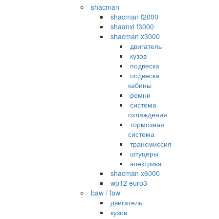
shacman
shacman f2000
shaanxi f3000
shacman x3000
двигатель
кузов
подвеска
подвеска
кабины
ремни
система
охлаждения
тормозная
система
трансмиссия
штуцеры
электрика
shacman x6000
wp12 euro3
baw / faw
двигатель
кузов