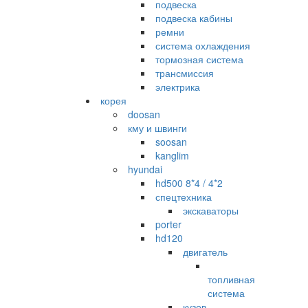
подвеска
подвеска кабины
ремни
система охлаждения
тормозная система
трансмиссия
электрика
корея
doosan
кму и швинги
soosan
kanglim
hyundai
hd500 8*4 / 4*2
спецтехника
экскаваторы
porter
hd120
двигатель
топливная
система
кузов