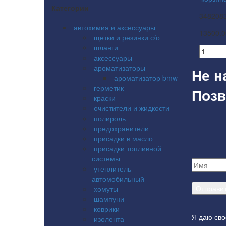
Категории
348208
автохимия и аксессуары
13500.0
щетки и резинки с/о
шланги
аксессуары
ароматизаторы
Не н
ароматизатор bmw
герметик
Позв
краски
очистители и жидкости
полироль
предохранители
присадки в масло
присадки топливной
системы
утеплитель
автомобильный
хомуты
шампуни
коврики
Я даю сво
изолента