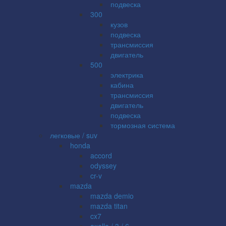
подвеска
300
кузов
подвеска
трансмиссия
двигатель
500
электрика
кабина
трансмиссия
двигатель
подвеска
тормозная система
легковые / suv
honda
accord
odyssey
cr-v
mazda
mazda demio
mazda titan
cx7
axella / 3 / 6