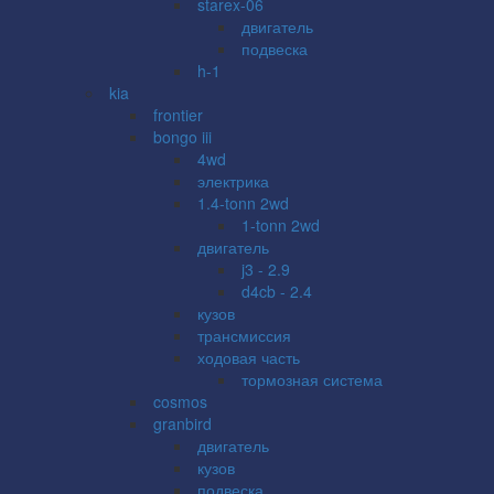
starex-06
двигатель
подвеска
h-1
kia
frontier
bongo iii
4wd
электрика
1.4-tonn 2wd
1-tonn 2wd
двигатель
j3 - 2.9
d4cb - 2.4
кузов
трансмиссия
ходовая часть
тормозная система
cosmos
granbird
двигатель
кузов
подвеска