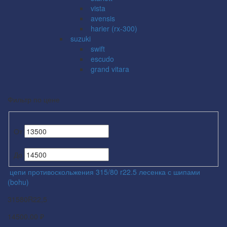
vista
avensis
harier (rx-300)
suzuki
swift
escudo
grand vitara
Фильтр по цене
От
До
цепи противоскольжения 315/80 r22.5 лесенка с шипами
(bohu)
31580R22,5
14500.00 ₽