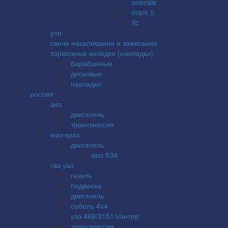
avensis
mark ||
tlc
рти
свечи накаливания и зажигания
тормозные колодки (накладки)
барабанные
дисковые
накладки
россия
зил
двигатель
трансмиссия
маз-краз
двигатель
ямз 534
газ-уаз
газель
подвеска
двигатель
соболь 4x4
уаз 469/3151/хантер
трансмиссия