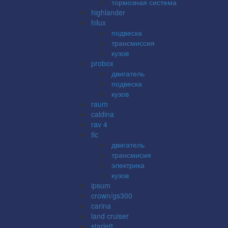
тормозная система
highlander
hilux
подвеска
трансмиссия
кузов
probox
двигатель
подвеска
кузов
raum
caldina
rav 4
tlc
двигатель
трансмисия
электрика
кузов
ipsum
crown/gs300
carina
land cruiser
starlett