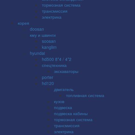
тормозная система
трансмиссия
электрика
корея
doosan
кму и швинги
soosan
kanglim
hyundai
hd500 8*4 / 4*2
спецтехника
экскаваторы
porter
hd120
двигатель
топливная система
кузов
подвеска
подвеска кабины
тормозная система
трансмиссия
электрика