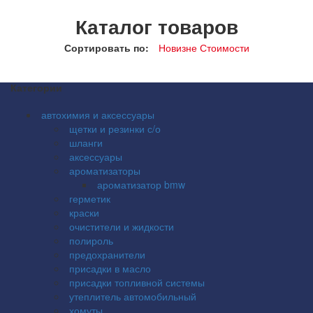
Каталог товаров
Сортировать по:
Новизне
Стоимости
Категории
автохимия и аксессуары
щетки и резинки с/о
шланги
аксессуары
ароматизаторы
ароматизатор bmw
герметик
краски
очистители и жидкости
полироль
предохранители
присадки в масло
присадки топливной системы
утеплитель автомобильный
хомуты