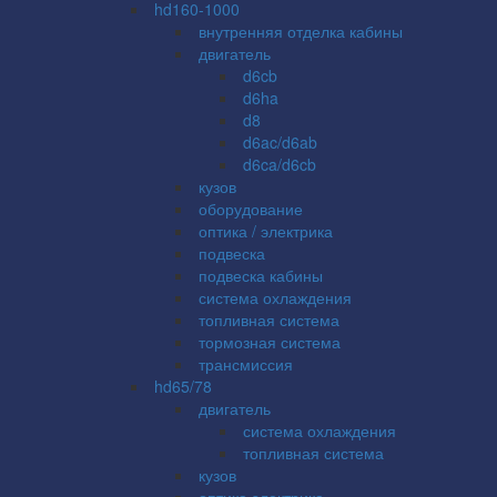
hd160-1000
внутренняя отделка кабины
двигатель
d6cb
d6ha
d8
d6ac/d6ab
d6ca/d6cb
кузов
оборудование
оптика / электрика
подвеска
подвеска кабины
система охлаждения
топливная система
тормозная система
трансмиссия
hd65/78
двигатель
система охлаждения
топливная система
кузов
оптика электрика