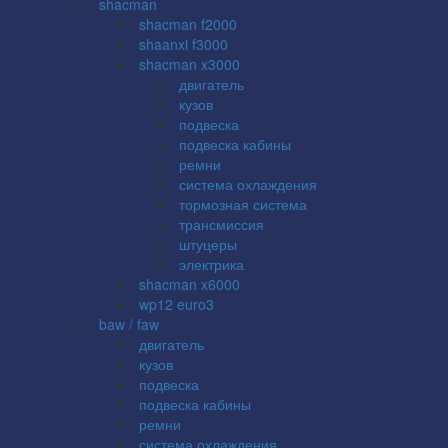
shacman
shacman f2000
shaanxi f3000
shacman x3000
двигатель
кузов
подвеска
подвеска кабины
ремни
система охлаждения
тормозная система
трансмиссия
штуцеры
электрика
shacman x6000
wp12 euro3
baw / faw
двигатель
кузов
подвеска
подвеска кабины
ремни
система охлаждения