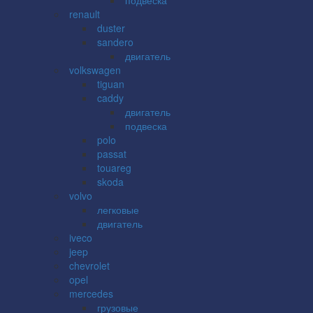
renault
duster
sandero
двигатель
volkswagen
tiguan
caddy
двигатель
подвеска
polo
passat
touareg
skoda
volvo
легковые
двигатель
iveco
jeep
chevrolet
opel
mercedes
грузовые