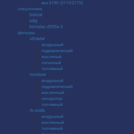
ваз 2190 (2110/2170)
спецтехника
bobcat
sdlg
komatsu d355a-3
фильтры
ultrastar
воздушный
гидравлический
масляный
салонный
топливный
monbow
воздушный
гидравлический
маслянный
сепаратор
топливный
rb-exide
воздушный
маслянный
топливный
фильтр салона