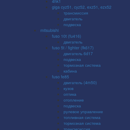
4hk1
giga cyz51, cyz52, exz51, ezx52
трансмиссия
двигатель
подвеска
mitsubishi
fuso 10t (fu416)
двигатель
fuso 5t / fighter (fk617)
двигатель 6d17
подвеска
тормозная система
кабина
fuso fe85
двигатель (4m50)
кузов
оптика
отопление
подвеска
рулевое управление
топливная система
тормозная система
трансмсиссия