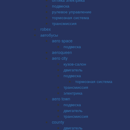
подвеска
рулевое управление
тормозная система
трансмиссия
robex
автобусы
aero space
подвеска
aeroqueen
aero city
кузов-салон
двигатель
подвеска
тормозная система
трансмиссия
электрика
aero town
подвеска
двигатель
трансмиссия
county
двигатель