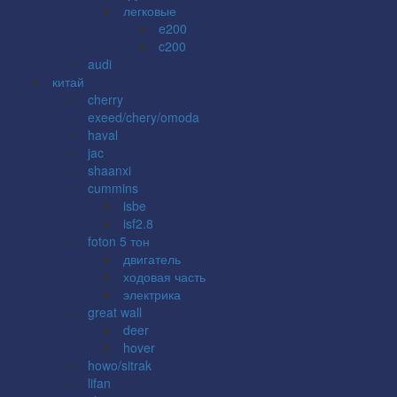
легковые
e200
c200
audi
китай
cherry
exeed/chery/omoda
haval
jac
shaanxi
cummins
isbe
isf2.8
foton 5 тон
двигатель
ходовая часть
электрика
great wall
deer
hover
howo/sitrak
lifan