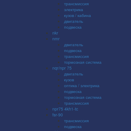
трансмиссия
электрика
кузов / кабина
двигатель
подвеска
nkr
nmr
двигатель
подвеска
трансмиссия
тормозная система
nqr/npr 75
двигатель
кузов
оптика / электрика
подвеска
тормозная система
трансмиссия
npr75 4kh1-tc
fsr-90
трансмиссия
подвеска