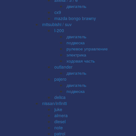
двигатель
cx9
mazda bongo brawny
mitsubishi / suv
l-200
двигатель
подвеска
рулевое управление
электрика
ходовая часть
outlander
двигатель
pajero
двигатель
подвеска
delica
nissan/infiniti
juke
almera
diesel
note
patrol