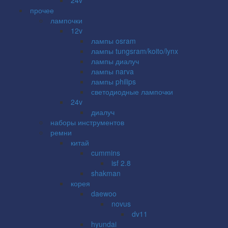
прочее
лампочки
12v
лампы osram
лампы tungsram/koito/lynx
лампы диалуч
лампы narva
лампы philips
светодиодные лампочки
24v
диалуч
наборы инструментов
ремни
китай
cummins
isf 2.8
shakman
корея
daewoo
novus
dv11
hyundai