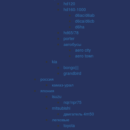
hd120
hd160-1000
d6ac/d6ab
d6ca/d6cb
d6ha
hd65/78
porter
автобусы
aero city
aero town
kia
bongo|||
grandbird
россия
камаз-урал
япония
isuzu
nqr/npr75
mitsubishi
двигатель 4m50
легковые
toyota