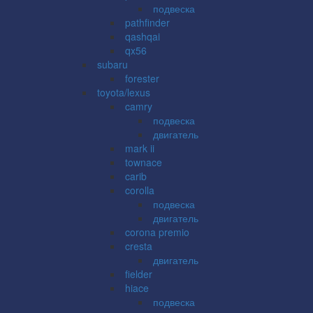
подвеска
pathfinder
qashqai
qx56
subaru
forester
toyota/lexus
camry
подвеска
двигатель
mark ii
townace
carib
corolla
подвеска
двигатель
corona premio
cresta
двигатель
fielder
hiace
подвеска