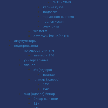
dv15 / 2848
кабина кузов
подвеска
тормозная система
трансмиссия
электрика
winstorm
автобусы bs105/bh120
аккумуляторы
подогреватели
погодреватели ane
запчасти ane
универсальные
планар
з/ч (адверс)
планар
планар (адверс)
12v
24v
пжд (адверс) бинар
бинар запчасти
12v
24v