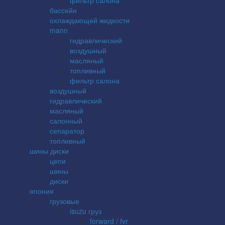
бассейн
охлаждающей жидкости
mann
гидравлический
воздушный
масляный
топливный
фильтр салона
воздушный
гидравлический
масляный
салонный
сепаратор
топливный
шины диски
цепи
шины
диски
япония
грузовые
isuzu груз
forward / fvr