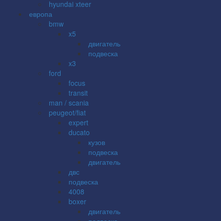
hyundai xteer
европа
bmw
x5
двигатель
подвеска
x3
ford
focus
transit
man / scania
peugeot/fiat
expert
ducato
кузов
подвеска
двигатель
двс
подвеска
4008
boxer
двигатель
подвеска