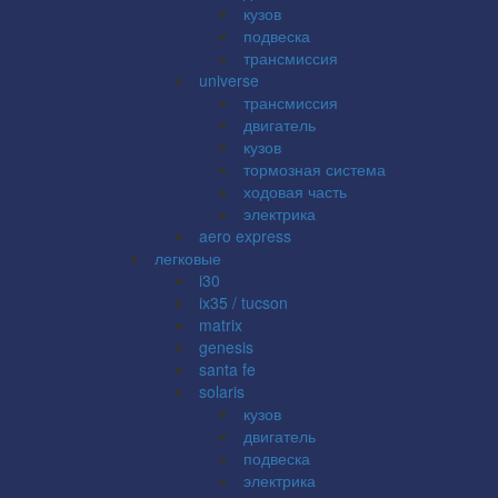
кузов
подвеска
трансмиссия
universe
трансмиссия
двигатель
кузов
тормозная система
ходовая часть
электрика
aero express
легковые
i30
ix35 / tucson
matrix
genesis
santa fe
solaris
кузов
двигатель
подвеска
электрика