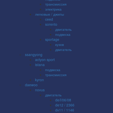
трансмиссия
электрика
легковые / джипы
ceed
sorento
двигатель
подвеска
sportage
кузов
двигатель
ssangyong
actyon sport
istana
подвеска
трансмиссия
kyron
daewoo
novus
двигатель
de/l/06/08
de12 / 2366
dv11 / 1146