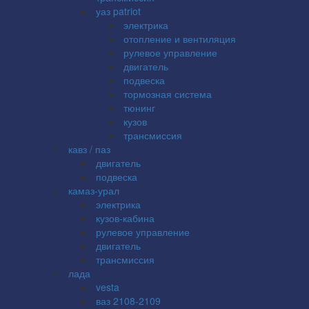
уаз patriot
электрика
отопление и вентиляция
рулевое управление
двигатель
подвеска
тормозная система
тюнинг
кузов
трансмиссия
кавз / паз
двигатель
подвеска
камаз-урал
электрика
кузов-кабина
рулевое управление
двигатель
трансмиссия
лада
vesta
ваз 2108-2109