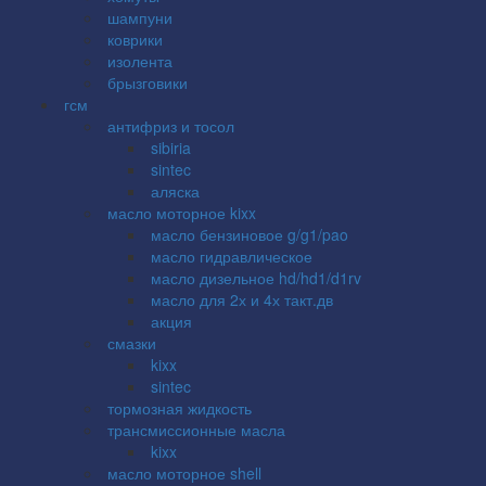
шампуни
коврики
изолента
брызговики
гсм
антифриз и тосол
sibiria
sintec
аляска
масло моторное kixx
масло бензиновое g/g1/pao
масло гидравлическое
масло дизельное hd/hd1/d1rv
масло для 2х и 4х такт.дв
акция
смазки
kixx
sintec
тормозная жидкость
трансмиссионные масла
kixx
масло моторное shell