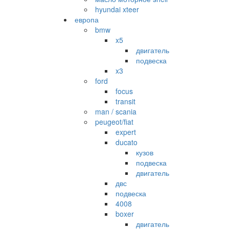
hyundai xteer
европа
bmw
x5
двигатель
подвеска
x3
ford
focus
transit
man / scania
peugeot/fiat
expert
ducato
кузов
подвеска
двигатель
двс
подвеска
4008
boxer
двигатель