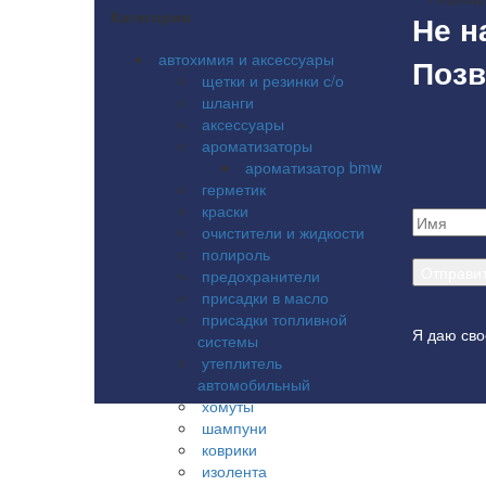
Категории
Не н
автохимия и аксессуары
Позв
щетки и резинки с/о
шланги
аксессуары
ароматизаторы
ароматизатор bmw
герметик
краски
очистители и жидкости
полироль
предохранители
присадки в масло
присадки топливной
Я даю сво
системы
утеплитель
автомобильный
хомуты
шампуни
коврики
изолента