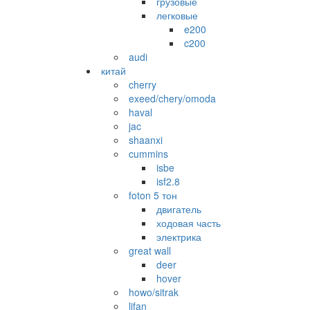
грузовые
легковые
e200
c200
audi
китай
cherry
exeed/chery/omoda
haval
jac
shaanxi
cummins
isbe
isf2.8
foton 5 тон
двигатель
ходовая часть
электрика
great wall
deer
hover
howo/sitrak
lifan