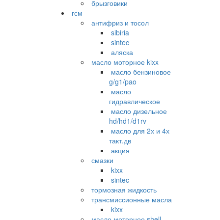
брызговики
гсм
антифриз и тосол
sibiria
sintec
аляска
масло моторное kixx
масло бензиновое
g/g1/pao
масло
гидравлическое
масло дизельное
hd/hd1/d1rv
масло для 2х и 4х
такт.дв
акция
смазки
kixx
sintec
тормозная жидкость
трансмиссионные масла
kixx
масло моторное shell