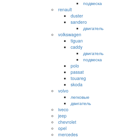
подвеска
renault
duster
sandero
двигатель
volkswagen
tiguan
caddy
двигатель
подвеска
polo
passat
touareg
skoda
volvo
легковые
двигатель
iveco
jeep
chevrolet
opel
mercedes