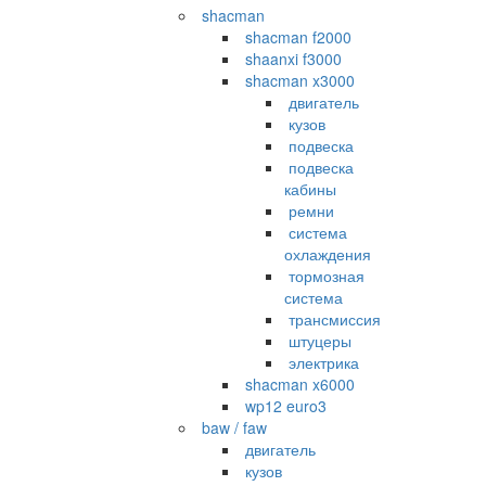
shacman
shacman f2000
shaanxi f3000
shacman x3000
двигатель
кузов
подвеска
подвеска
кабины
ремни
система
охлаждения
тормозная
система
трансмиссия
штуцеры
электрика
shacman x6000
wp12 euro3
baw / faw
двигатель
кузов