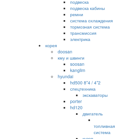
подвеска
подвеска кабины
ремни
система охлаждения
тормозная система
трансмиссия
электрика
корея
doosan
кму и швинги
soosan
kanglim
hyundai
hd500 8*4 / 4*2
спецтехника
экскаваторы
porter
hd120
двигатель
топливная
система
кузов