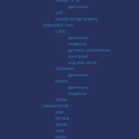
двигатель
cx9
mazda bongo brawny
mitsubishi / suv
l-200
двигатель
подвеска
рулевое управление
электрика
ходовая часть
outlander
двигатель
pajero
двигатель
подвеска
delica
nissan/infiniti
juke
almera
diesel
note
patrol