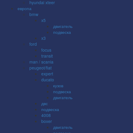
hyundai xteer
европа
bmw
x5
двигатель
подвеска
x3
ford
focus
transit
man / scania
peugeot/fiat
expert
ducato
кузов
подвеска
двигатель
двс
подвеска
4008
boxer
двигатель
подвеска