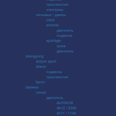
трансмиссия
электрика
легковые / джипы
ceed
sorento
двигатель
подвеска
sportage
кузов
двигатель
ssangyong
actyon sport
istana
подвеска
трансмиссия
kyron
daewoo
novus
двигатель
de/l/06/08
de12 / 2366
dv11 / 1146