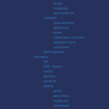
кузов
подвеска
трансмиссия
universe
трансмиссия
двигатель
кузов
тормозная система
ходовая часть
электрика
aero express
легковые
i30
ix35 / tucson
matrix
genesis
santa fe
solaris
кузов
двигатель
подвеска
электрика