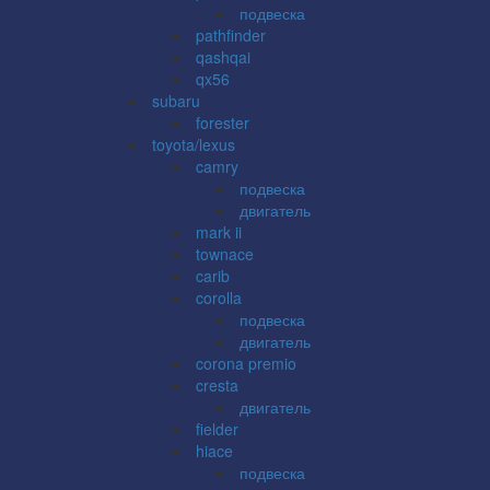
подвеска
pathfinder
qashqai
qx56
subaru
forester
toyota/lexus
camry
подвеска
двигатель
mark ii
townace
carib
corolla
подвеска
двигатель
corona premio
cresta
двигатель
fielder
hiace
подвеска