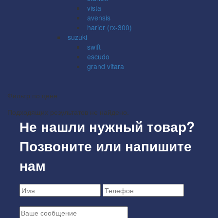
vista
avensis
harier (rx-300)
suzuki
swift
escudo
grand vitara
Фильтр по цене
Подходящих результатов не найдено.
Не нашли нужный товар?
Позвоните или напишите
нам