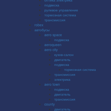
подвеска
рулевое управление
тормозная система
трансмиссия
robex
автобусы
aero space
подвеска
aeroqueen
aero city
кузов-салон
двигатель
подвеска
тормозная система
трансмиссия
электрика
aero town
подвеска
двигатель
трансмиссия
county
двигатель