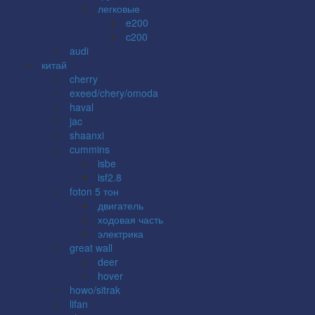
легковые
e200
c200
audi
китай
cherry
exeed/chery/omoda
haval
jac
shaanxi
cummins
isbe
isf2.8
foton 5 тон
двигатель
ходовая часть
электрика
great wall
deer
hover
howo/sitrak
lifan