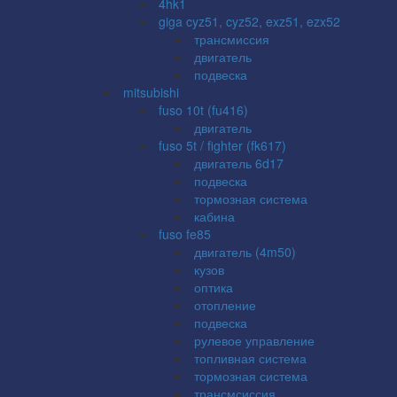
4hk1
giga cyz51, cyz52, exz51, ezx52
трансмиссия
двигатель
подвеска
mitsubishi
fuso 10t (fu416)
двигатель
fuso 5t / fighter (fk617)
двигатель 6d17
подвеска
тормозная система
кабина
fuso fe85
двигатель (4m50)
кузов
оптика
отопление
подвеска
рулевое управление
топливная система
тормозная система
трансмсиссия