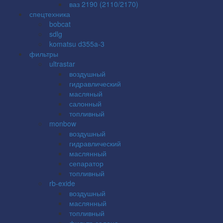
ваз 2190 (2110/2170)
спецтехника
bobcat
sdlg
komatsu d355a-3
фильтры
ultrastar
воздушный
гидравлический
масляный
салонный
топливный
monbow
воздушный
гидравлический
маслянный
сепаратор
топливный
rb-exide
воздушный
маслянный
топливный
фильтр салона