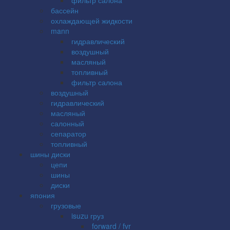
бассейн
охлаждающей жидкости
mann
гидравлический
воздушный
масляный
топливный
фильтр салона
воздушный
гидравлический
масляный
салонный
сепаратор
топливный
шины диски
цепи
шины
диски
япония
грузовые
isuzu груз
forward / fvr