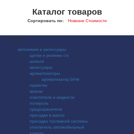
Каталог товаров
Сортировать по:
Новизне
Стоимости
Категории
автохимия и аксессуары
щетки и резинки с/о
шланги
аксессуары
ароматизаторы
ароматизатор bmw
герметик
краски
очистители и жидкости
полироль
предохранители
присадки в масло
присадки топливной системы
утеплитель автомобильный
хомуты