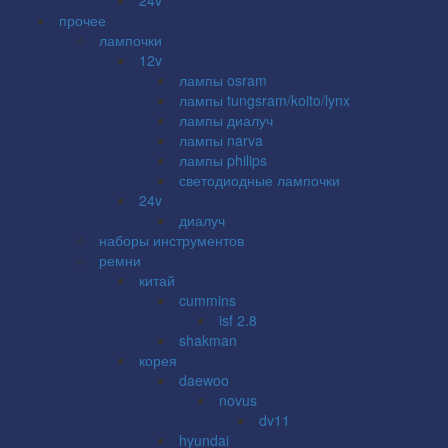
прочее
лампочки
12v
лампы osram
лампы tungsram/koito/lynx
лампы диалуч
лампы narva
лампы philips
светодиодные лампочки
24v
диалуч
наборы инструментов
ремни
китай
cummins
isf 2.8
shakman
корея
daewoo
novus
dv11
hyundai