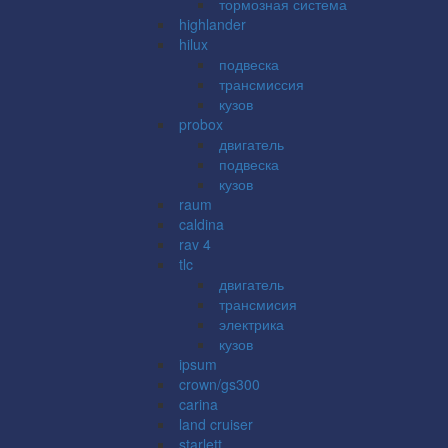
тормозная система
highlander
hilux
подвеска
трансмиссия
кузов
probox
двигатель
подвеска
кузов
raum
caldina
rav 4
tlc
двигатель
трансмисия
электрика
кузов
ipsum
crown/gs300
carina
land cruiser
starlett