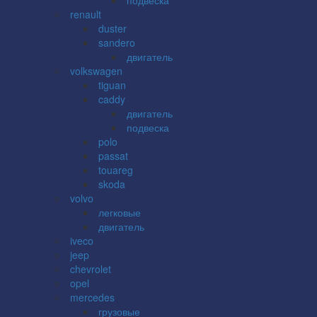
renault
duster
sandero
двигатель
volkswagen
tiguan
caddy
двигатель
подвеска
polo
passat
touareg
skoda
volvo
легковые
двигатель
iveco
jeep
chevrolet
opel
mercedes
грузовые