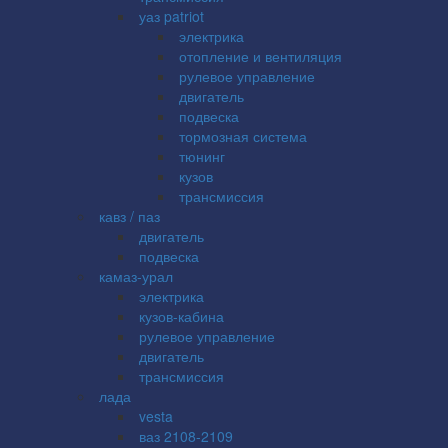
уаз patriot
электрика
отопление и вентиляция
рулевое управление
двигатель
подвеска
тормозная система
тюнинг
кузов
трансмиссия
кавз / паз
двигатель
подвеска
камаз-урал
электрика
кузов-кабина
рулевое управление
двигатель
трансмиссия
лада
vesta
ваз 2108-2109