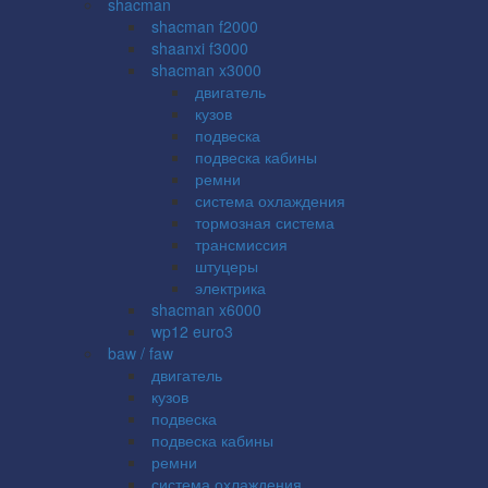
shacman
shacman f2000
shaanxi f3000
shacman x3000
двигатель
кузов
подвеска
подвеска кабины
ремни
система охлаждения
тормозная система
трансмиссия
штуцеры
электрика
shacman x6000
wp12 euro3
baw / faw
двигатель
кузов
подвеска
подвеска кабины
ремни
система охлаждения