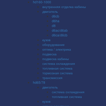
hd160-1000
внутренняя отделка кабины
двигатель
d6cb
d6ha
d8
d6ac/d6ab
d6ca/d6cb
кузов
оборудование
оптика / электрика
подвеска
подвеска кабины
система охлаждения
топливная система
тормозная система
трансмиссия
hd65/78
двигатель
система охлаждения
топливная система
кузов
оптика электрика