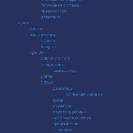
тормозная система
трансмиссия
электрика
корея
doosan
кму и швинги
soosan
kanglim
hyundai
hd500 8*4 / 4*2
спецтехника
экскаваторы
porter
hd120
двигатель
топливная система
кузов
подвеска
подвеска кабины
тормозная система
трансмиссия
электрика