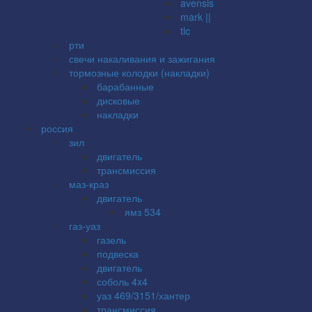
avensis
mark ||
tlc
рти
свечи накаливания и зажигания
тормозные колодки (накладки)
барабанные
дисковые
накладки
россия
зил
двигатель
трансмиссия
маз-краз
двигатель
ямз 534
газ-уаз
газель
подвеска
двигатель
соболь 4x4
уаз 469/3151/хантер
трансмиссия