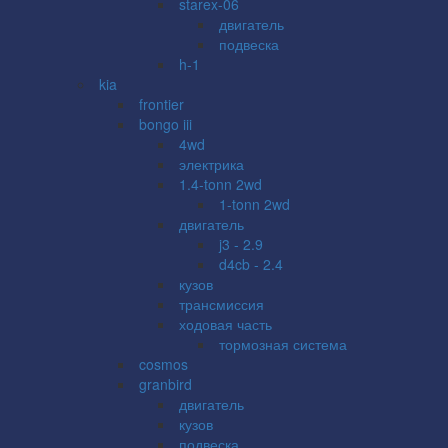
starex-06
двигатель
подвеска
h-1
kia
frontier
bongo iii
4wd
электрика
1.4-tonn 2wd
1-tonn 2wd
двигатель
j3 - 2.9
d4cb - 2.4
кузов
трансмиссия
ходовая часть
тормозная система
cosmos
granbird
двигатель
кузов
подвеска