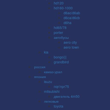
hd120
hd160-1000
d6ac/d6ab
d6ca/d6cb
d6ha
hd65/78
porter
автобусы
aero city
aero town
kia
bongo|||
grandbird
россия
камаз-урал
япония
isuzu
nqr/npr75
mitsubishi
двигатель 4m50
легковые
toyota