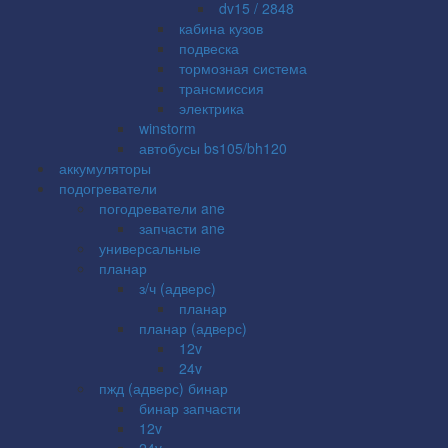
dv15 / 2848
кабина кузов
подвеска
тормозная система
трансмиссия
электрика
winstorm
автобусы bs105/bh120
аккумуляторы
подогреватели
погодреватели ane
запчасти ane
универсальные
планар
з/ч (адверс)
планар
планар (адверс)
12v
24v
пжд (адверс) бинар
бинар запчасти
12v
24v