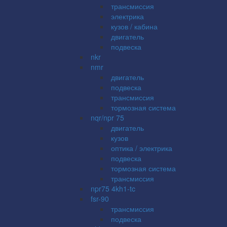
трансмиссия
электрика
кузов / кабина
двигатель
подвеска
nkr
nmr
двигатель
подвеска
трансмиссия
тормозная система
nqr/npr 75
двигатель
кузов
оптика / электрика
подвеска
тормозная система
трансмиссия
npr75 4kh1-tc
fsr-90
трансмиссия
подвеска