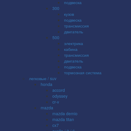
подвеска
300
кузов
подвеска
трансмиссия
двигатель
500
электрика
кабина
трансмиссия
двигатель
подвеска
тормозная система
легковые / suv
honda
accord
odyssey
cr-v
mazda
mazda demio
mazda titan
cx7
axella / 3 / 6