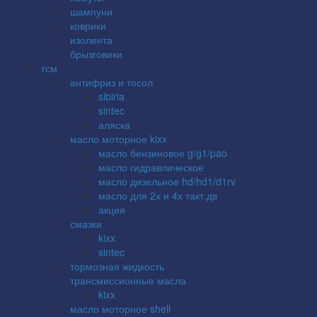
шампуни
коврики
изолента
брызговики
гсм
антифриз и тосол
sibiria
sintec
аляска
масло моторное kixx
масло бензиновое g/g1/pao
масло гидравлическое
масло дизельное hd/hd1/d1rv
масло для 2х и 4х такт.дв
акция
смазки
kixx
sintec
тормозная жидкость
трансмиссионные масла
kixx
масло моторное shell