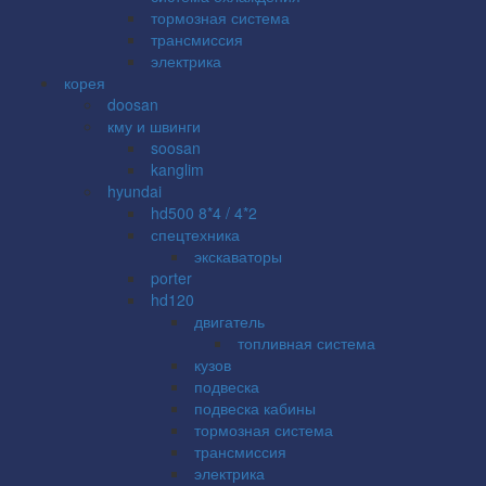
тормозная система
трансмиссия
электрика
корея
doosan
кму и швинги
soosan
kanglim
hyundai
hd500 8*4 / 4*2
спецтехника
экскаваторы
porter
hd120
двигатель
топливная система
кузов
подвеска
подвеска кабины
тормозная система
трансмиссия
электрика