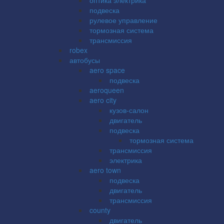
подвеска
рулевое управление
тормозная система
трансмиссия
robex
автобусы
aero space
подвеска
aeroqueen
aero city
кузов-салон
двигатель
подвеска
тормозная система
трансмиссия
электрика
aero town
подвеска
двигатель
трансмиссия
county
двигатель