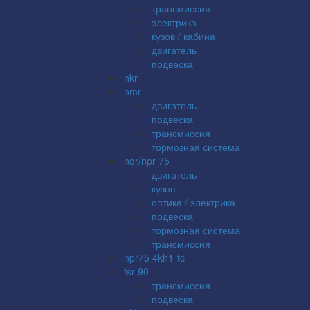
трансмиссия
электрика
кузов / кабина
двигатель
подвеска
nkr
nmr
двигатель
подвеска
трансмиссия
тормозная система
nqr/npr 75
двигатель
кузов
оптика / электрика
подвеска
тормозная система
трансмиссия
npr75 4kh1-tc
fsr-90
трансмиссия
подвеска