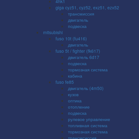
4hk1
giga cyz51, cyz52, exz51, ezx52
трансмиссия
двигатель
подвеска
mitsubishi
fuso 10t (fu416)
двигатель
fuso 5t / fighter (fk617)
двигатель 6d17
подвеска
тормозная система
кабина
fuso fe85
двигатель (4m50)
кузов
оптика
отопление
подвеска
рулевое управление
топливная система
тормозная система
трансмсиссия