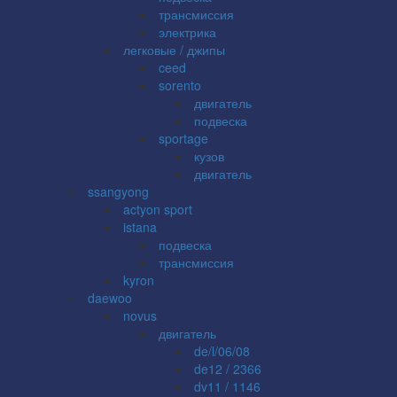
трансмиссия
электрика
легковые / джипы
ceed
sorento
двигатель
подвеска
sportage
кузов
двигатель
ssangyong
actyon sport
istana
подвеска
трансмиссия
kyron
daewoo
novus
двигатель
de/l/06/08
de12 / 2366
dv11 / 1146