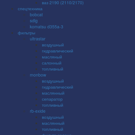
ваз 2190 (2110/2170)
спецтехника
bobcat
sdlg
komatsu d355a-3
фильтры
ultrastar
воздушный
гидравлический
масляный
салонный
топливный
monbow
воздушный
гидравлический
маслянный
сепаратор
топливный
rb-exide
воздушный
маслянный
топливный
фильтр салона