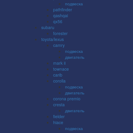
подвеска
pathfinder
qashqai
qx56
subaru
forester
toyota/lexus
camry
подвеска
двигатель
mark ii
townace
carib
corolla
подвеска
двигатель
corona premio
cresta
двигатель
fielder
hiace
подвеска