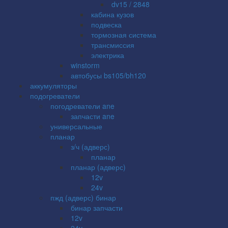
dv15 / 2848
кабина кузов
подвеска
тормозная система
трансмиссия
электрика
winstorm
автобусы bs105/bh120
аккумуляторы
подогреватели
погодреватели ane
запчасти ane
универсальные
планар
з/ч (адверс)
планар
планар (адверс)
12v
24v
пжд (адверс) бинар
бинар запчасти
12v
24v