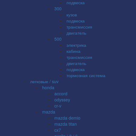
подвеска
300
кузов
подвеска
трансмиссия
двигатель
500
электрика
кабина
трансмиссия
двигатель
подвеска
тормозная система
легковые / suv
honda
accord
odyssey
cr-v
mazda
mazda demio
mazda titan
cx7
axella / 3 / 6