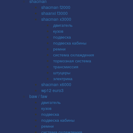
shacman
shacman f2000
shaanxi f3000
shacman x3000
двигатель
кузов
подвеска
подвеска кабины
ремни
система охлаждения
тормозная система
трансмиссия
штуцеры
электрика
shacman x6000
wp12 euro3
baw / faw
двигатель
кузов
подвеска
подвеска кабины
ремни
система охлаждения