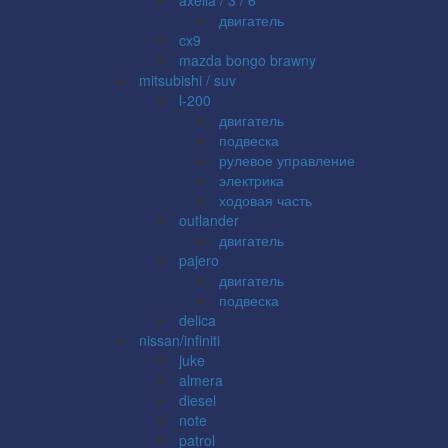
двигатель
cx9
mazda bongo brawny
mitsubishi / suv
l-200
двигатель
подвеска
рулевое управление
электрика
ходовая часть
outlander
двигатель
pajero
двигатель
подвеска
delica
nissan/infiniti
juke
almera
diesel
note
patrol