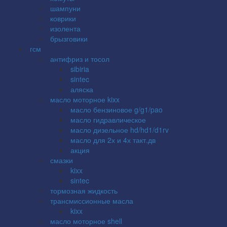
шампуни
коврики
изолента
брызговики
гсм
антифриз и тосол
sibiria
sintec
аляска
масло моторное kixx
масло бензиновое g/g1/pao
масло гидравлическое
масло дизельное hd/hd1/d1rv
масло для 2х и 4х такт.дв
акция
смазки
kixx
sintec
тормозная жидкость
трансмиссионные масла
kixx
масло моторное shell