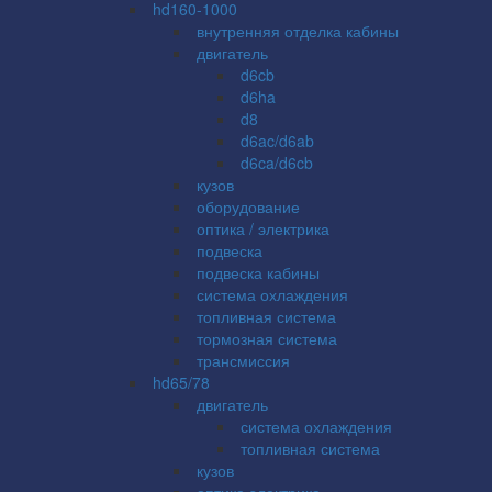
hd160-1000
внутренняя отделка кабины
двигатель
d6cb
d6ha
d8
d6ac/d6ab
d6ca/d6cb
кузов
оборудование
оптика / электрика
подвеска
подвеска кабины
система охлаждения
топливная система
тормозная система
трансмиссия
hd65/78
двигатель
система охлаждения
топливная система
кузов
оптика электрика