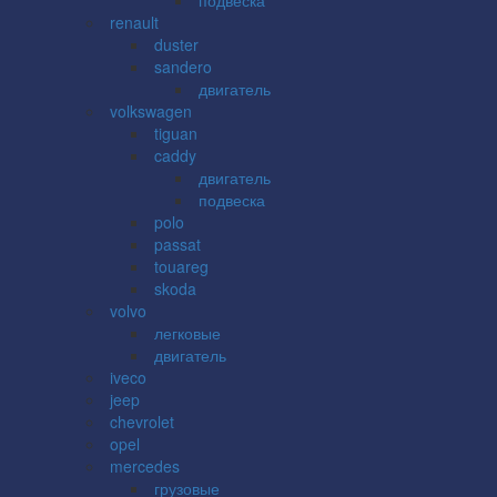
renault
duster
sandero
двигатель
volkswagen
tiguan
caddy
двигатель
подвеска
polo
passat
touareg
skoda
volvo
легковые
двигатель
iveco
jeep
chevrolet
opel
mercedes
грузовые