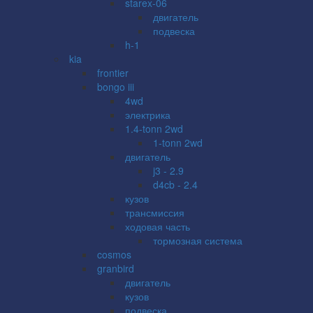
starex-06
двигатель
подвеска
h-1
kia
frontier
bongo iii
4wd
электрика
1.4-tonn 2wd
1-tonn 2wd
двигатель
j3 - 2.9
d4cb - 2.4
кузов
трансмиссия
ходовая часть
тормозная система
cosmos
granbird
двигатель
кузов
подвеска