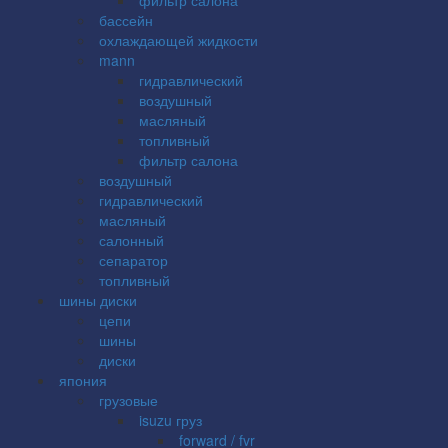
бассейн
охлаждающей жидкости
mann
гидравлический
воздушный
масляный
топливный
фильтр салона
воздушный
гидравлический
масляный
салонный
сепаратор
топливный
шины диски
цепи
шины
диски
япония
грузовые
isuzu груз
forward / fvr