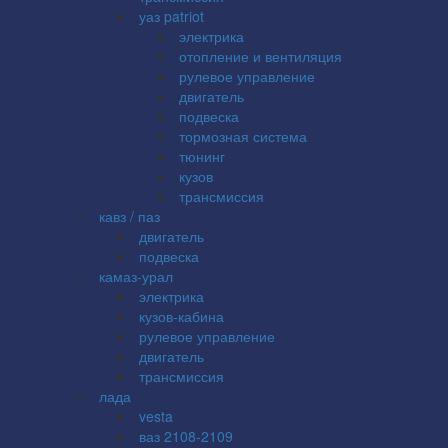
уаз patriot
электрика
отопление и вентиляция
рулевое управление
двигатель
подвеска
тормозная система
тюнинг
кузов
трансмиссия
кавз / паз
двигатель
подвеска
камаз-урал
электрика
кузов-кабина
рулевое управление
двигатель
трансмиссия
лада
vesta
ваз 2108-2109