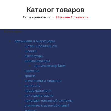
Каталог товаров
Сортировать по:
Новизне
Стоимости
Категории
автохимия и аксессуары
щетки и резинки с/о
шланги
аксессуары
ароматизаторы
ароматизатор bmw
герметик
краски
очистители и жидкости
полироль
предохранители
присадки в масло
присадки топливной системы
утеплитель автомобильный
хомуты