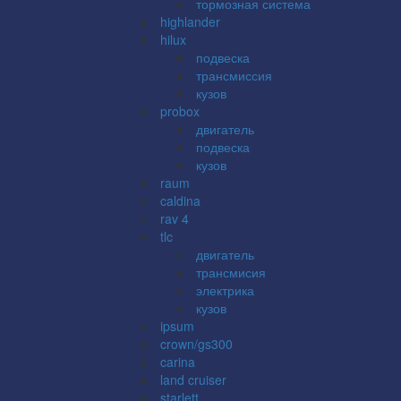
тормозная система
highlander
hilux
подвеска
трансмиссия
кузов
probox
двигатель
подвеска
кузов
raum
caldina
rav 4
tlc
двигатель
трансмисия
электрика
кузов
ipsum
crown/gs300
carina
land cruiser
starlett