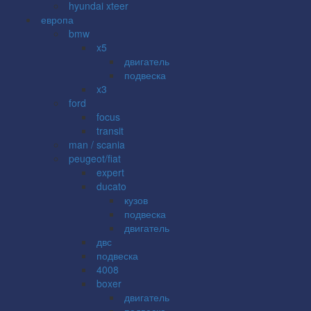
hyundai xteer
европа
bmw
x5
двигатель
подвеска
x3
ford
focus
transit
man / scania
peugeot/fiat
expert
ducato
кузов
подвеска
двигатель
двс
подвеска
4008
boxer
двигатель
подвеска