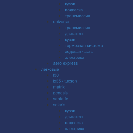
кузов
подвеска
трансмиссия
universe
трансмиссия
двигатель
кузов
тормозная система
ходовая часть
электрика
aero express
легковые
i30
ix35 / tucson
matrix
genesis
santa fe
solaris
кузов
двигатель
подвеска
электрика