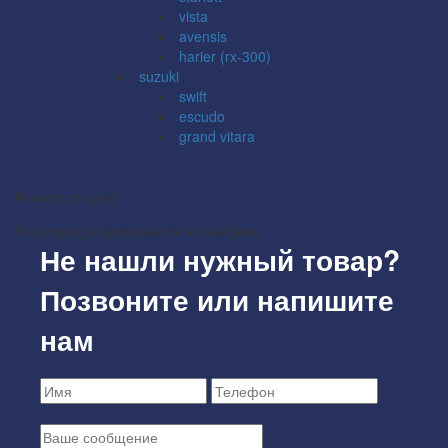
vista
avensis
harier (rx-300)
suzuki
swift
escudo
grand vitara
Фильтр по цене
Подходящих результатов не найдено.
Не нашли нужный товар?
Позвоните или напишите
нам