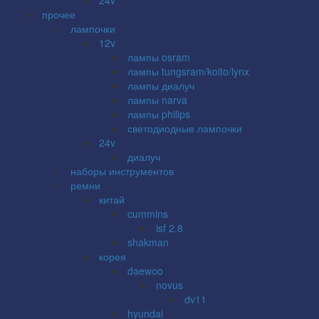
прочее
лампочки
12v
лампы osram
лампы tungsram/koito/lynx
лампы диалуч
лампы narva
лампы philips
светодиодные лампочки
24v
диалуч
наборы инструментов
ремни
китай
cummins
isf 2.8
shakman
корея
daewoo
novus
dv11
hyundai