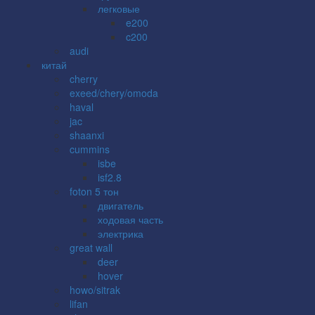
легковые
e200
c200
audi
китай
cherry
exeed/chery/omoda
haval
jac
shaanxi
cummins
isbe
isf2.8
foton 5 тон
двигатель
ходовая часть
электрика
great wall
deer
hover
howo/sitrak
lifan