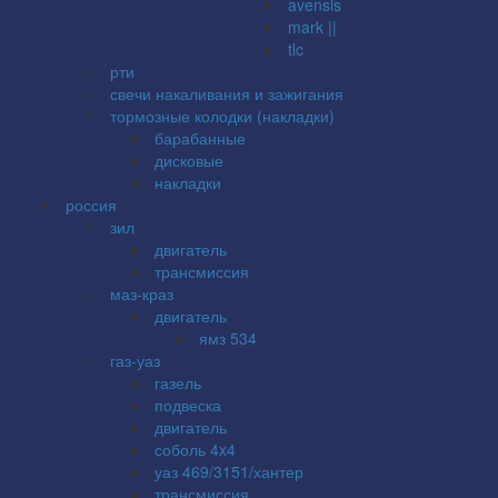
avensis
mark ||
tlc
рти
свечи накаливания и зажигания
тормозные колодки (накладки)
барабанные
дисковые
накладки
россия
зил
двигатель
трансмиссия
маз-краз
двигатель
ямз 534
газ-уаз
газель
подвеска
двигатель
соболь 4x4
уаз 469/3151/хантер
трансмиссия