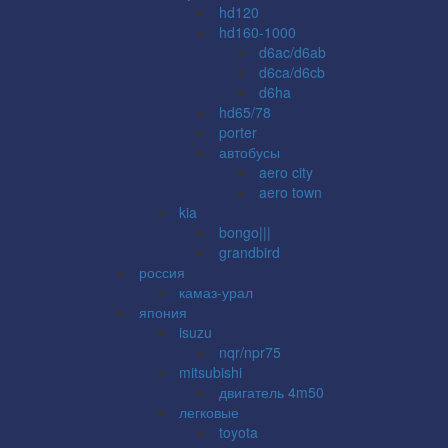
hd120
hd160-1000
d6ac/d6ab
d6ca/d6cb
d6ha
hd65/78
porter
автобусы
aero city
aero town
kia
bongo|||
grandbird
россия
камаз-урал
япония
isuzu
nqr/npr75
mitsubishi
двигатель 4m50
легковые
toyota