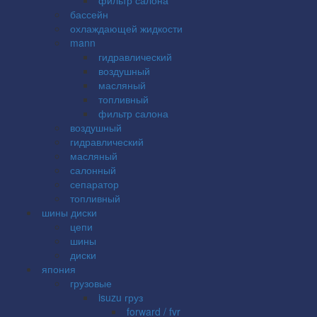
бассейн
охлаждающей жидкости
mann
гидравлический
воздушный
масляный
топливный
фильтр салона
воздушный
гидравлический
масляный
салонный
сепаратор
топливный
шины диски
цепи
шины
диски
япония
грузовые
isuzu груз
forward / fvr