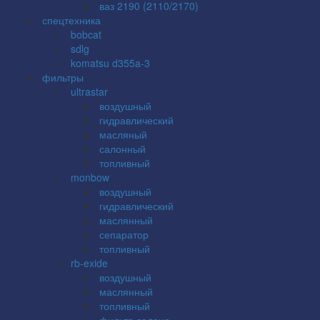
ваз 2190 (2110/2170)
спецтехника
bobcat
sdlg
komatsu d355a-3
фильтры
ultrastar
воздушный
гидравлический
масляный
салонный
топливный
monbow
воздушный
гидравлический
маслянный
сепаратор
топливный
rb-exide
воздушный
маслянный
топливный
фильтр салона