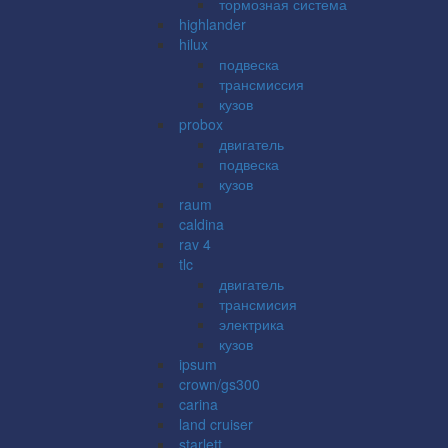
тормозная система
highlander
hilux
подвеска
трансмиссия
кузов
probox
двигатель
подвеска
кузов
raum
caldina
rav 4
tlc
двигатель
трансмисия
электрика
кузов
ipsum
crown/gs300
carina
land cruiser
starlett