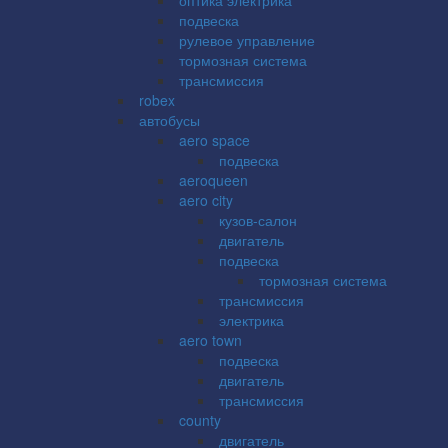
подвеска
рулевое управление
тормозная система
трансмиссия
robex
автобусы
aero space
подвеска
aeroqueen
aero city
кузов-салон
двигатель
подвеска
тормозная система
трансмиссия
электрика
aero town
подвеска
двигатель
трансмиссия
county
двигатель