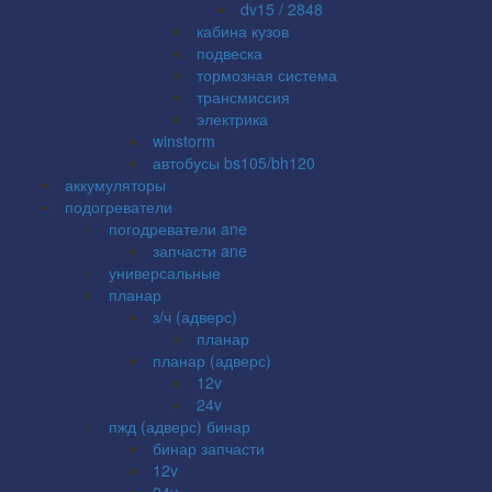
dv15 / 2848
кабина кузов
подвеска
тормозная система
трансмиссия
электрика
winstorm
автобусы bs105/bh120
аккумуляторы
подогреватели
погодреватели ane
запчасти ane
универсальные
планар
з/ч (адверс)
планар
планар (адверс)
12v
24v
пжд (адверс) бинар
бинар запчасти
12v
24v