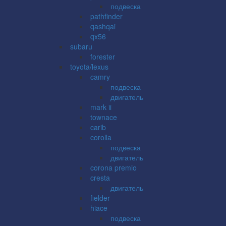
подвеска
pathfinder
qashqai
qx56
subaru
forester
toyota/lexus
camry
подвеска
двигатель
mark ii
townace
carib
corolla
подвеска
двигатель
corona premio
cresta
двигатель
fielder
hiace
подвеска