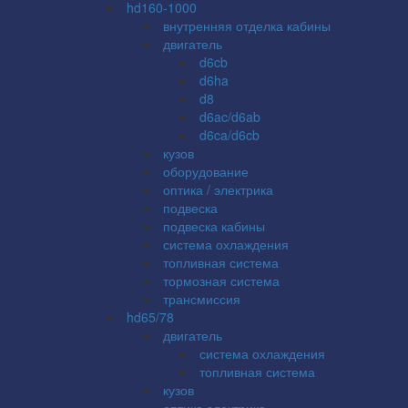
hd160-1000
внутренняя отделка кабины
двигатель
d6cb
d6ha
d8
d6ac/d6ab
d6ca/d6cb
кузов
оборудование
оптика / электрика
подвеска
подвеска кабины
система охлаждения
топливная система
тормозная система
трансмиссия
hd65/78
двигатель
система охлаждения
топливная система
кузов
оптика электрика