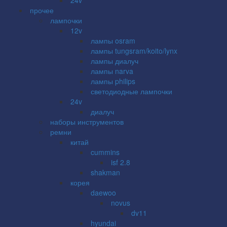
прочее
лампочки
12v
лампы osram
лампы tungsram/koito/lynx
лампы диалуч
лампы narva
лампы philips
светодиодные лампочки
24v
диалуч
наборы инструментов
ремни
китай
cummins
isf 2.8
shakman
корея
daewoo
novus
dv11
hyundai