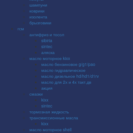
шампуни
коврики
изолента
брызговики
гсм
антифриз и тосол
sibiria
sintec
аляска
масло моторное kixx
масло бензиновое g/g1/pao
масло гидравлическое
масло дизельное hd/hd1/d1rv
масло для 2х и 4х такт.дв
акция
смазки
kixx
sintec
тормозная жидкость
трансмиссионные масла
kixx
масло моторное shell