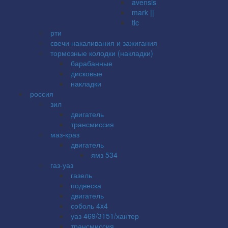
avensis
mark ||
tlc
рти
свечи накаливания и зажигания
тормозные колодки (накладки)
барабанные
дисковые
накладки
россия
зил
двигатель
трансмиссия
маз-краз
двигатель
ямз 534
газ-уаз
газель
подвеска
двигатель
соболь 4x4
уаз 469/3151/хантер
трансмиссия