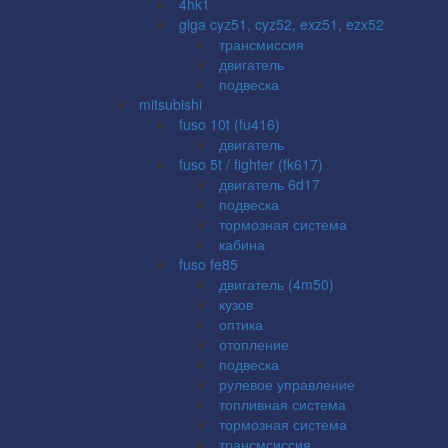
4hk1
giga cyz51, cyz52, exz51, ezx52
трансмиссия
двигатель
подвеска
mitsubishi
fuso 10t (fu416)
двигатель
fuso 5t / fighter (fk617)
двигатель 6d17
подвеска
тормозная система
кабина
fuso fe85
двигатель (4m50)
кузов
оптика
отопление
подвеска
рулевое управление
топливная система
тормозная система
трансмсиссия