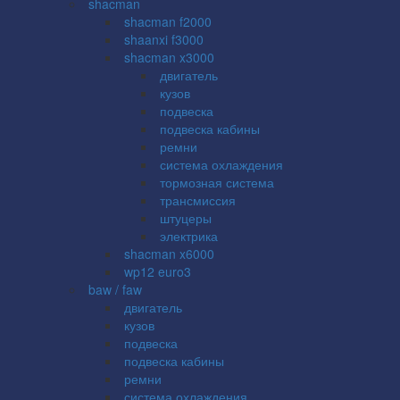
shacman
shacman f2000
shaanxi f3000
shacman x3000
двигатель
кузов
подвеска
подвеска кабины
ремни
система охлаждения
тормозная система
трансмиссия
штуцеры
электрика
shacman x6000
wp12 euro3
baw / faw
двигатель
кузов
подвеска
подвеска кабины
ремни
система охлаждения