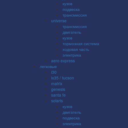
кузов
подвеска
трансмиссия
universe
трансмиссия
двигатель
кузов
тормозная система
ходовая часть
электрика
aero express
легковые
i30
ix35 / tucson
matrix
genesis
santa fe
solaris
кузов
двигатель
подвеска
электрика