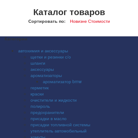
Каталог товаров
Сортировать по:
Новизне
Стоимости
Категории
автохимия и аксессуары
щетки и резинки с/о
шланги
аксессуары
ароматизаторы
ароматизатор bmw
герметик
краски
очистители и жидкости
полироль
предохранители
присадки в масло
присадки топливной системы
утеплитель автомобильный
хомуты