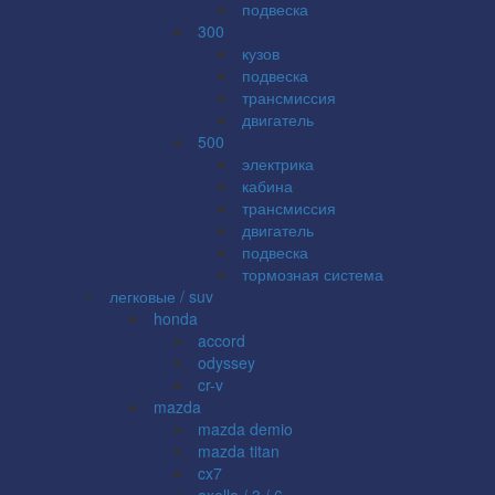
подвеска
300
кузов
подвеска
трансмиссия
двигатель
500
электрика
кабина
трансмиссия
двигатель
подвеска
тормозная система
легковые / suv
honda
accord
odyssey
cr-v
mazda
mazda demio
mazda titan
cx7
axella / 3 / 6