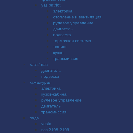
уаз patriot
электрика
отопление и вентиляция
рулевое управление
двигатель
подвеска
тормозная система
тюнинг
кузов
трансмиссия
кавз / паз
двигатель
подвеска
камаз-урал
электрика
кузов-кабина
рулевое управление
двигатель
трансмиссия
лада
vesta
ваз 2108-2109