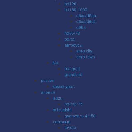
hd120
hd160-1000
d6ac/d6ab
d6ca/d6cb
d6ha
hd65/78
porter
автобусы
aero city
aero town
kia
bongo|||
grandbird
россия
камаз-урал
япония
isuzu
nqr/npr75
mitsubishi
двигатель 4m50
легковые
toyota