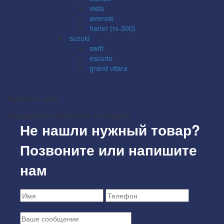
vista
avensis
harier (rx-300)
suzuki
swift
escudo
grand vitara
Фильтр по цене
Подходящих результатов не найдено.
Не нашли нужный товар?
Позвоните или напишите
нам