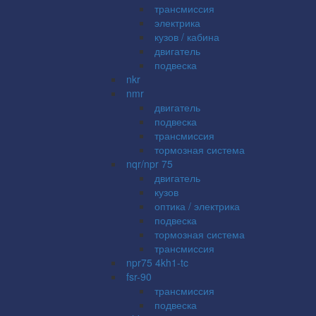
трансмиссия
электрика
кузов / кабина
двигатель
подвеска
nkr
nmr
двигатель
подвеска
трансмиссия
тормозная система
nqr/npr 75
двигатель
кузов
оптика / электрика
подвеска
тормозная система
трансмиссия
npr75 4kh1-tc
fsr-90
трансмиссия
подвеска