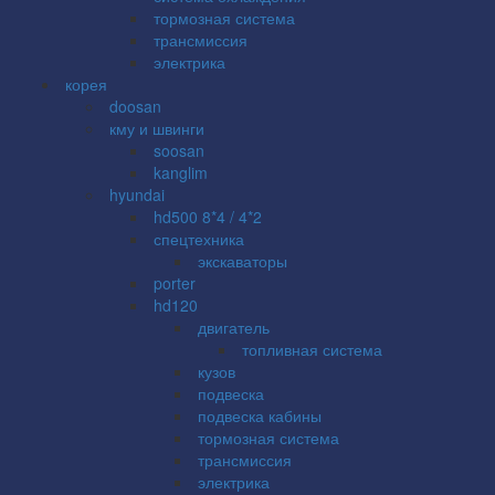
тормозная система
трансмиссия
электрика
корея
doosan
кму и швинги
soosan
kanglim
hyundai
hd500 8*4 / 4*2
спецтехника
экскаваторы
porter
hd120
двигатель
топливная система
кузов
подвеска
подвеска кабины
тормозная система
трансмиссия
электрика