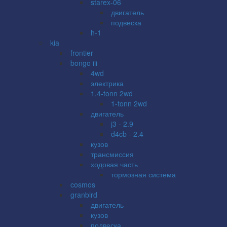
starex-06
двигатель
подвеска
h-1
kia
frontier
bongo iii
4wd
электрика
1.4-tonn 2wd
1-tonn 2wd
двигатель
j3 - 2.9
d4cb - 2.4
кузов
трансмиссия
ходовая часть
тормозная система
cosmos
granbird
двигатель
кузов
подвеска