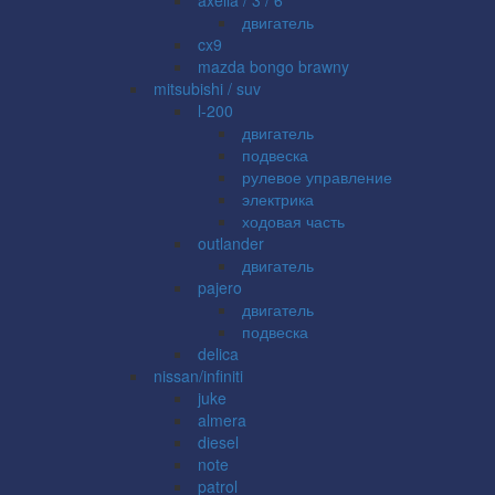
двигатель
cx9
mazda bongo brawny
mitsubishi / suv
l-200
двигатель
подвеска
рулевое управление
электрика
ходовая часть
outlander
двигатель
pajero
двигатель
подвеска
delica
nissan/infiniti
juke
almera
diesel
note
patrol