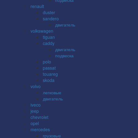
renault
duster
sandero
двигатель
volkswagen
tiguan
caddy
двигатель
подвеска
polo
passat
touareg
skoda
volvo
легковые
двигатель
iveco
jeep
chevrolet
opel
mercedes
грузовые