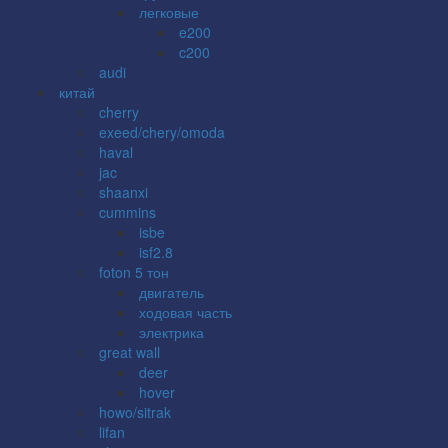
легковые
e200
c200
audi
китай
cherry
exeed/chery/omoda
haval
jac
shaanxi
cummins
isbe
isf2.8
foton 5 тон
двигатель
ходовая часть
электрика
great wall
deer
hover
howo/sitrak
lifan