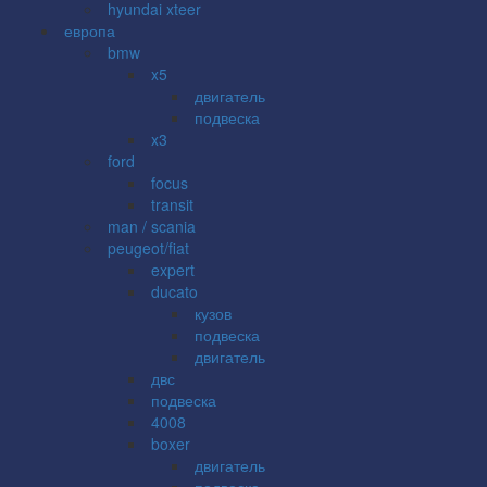
hyundai xteer
европа
bmw
x5
двигатель
подвеска
x3
ford
focus
transit
man / scania
peugeot/fiat
expert
ducato
кузов
подвеска
двигатель
двс
подвеска
4008
boxer
двигатель
подвеска