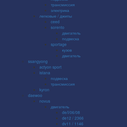
трансмиссия
электрика
легковые / джипы
ceed
sorento
двигатель
подвеска
sportage
кузов
двигатель
ssangyong
actyon sport
istana
подвеска
трансмиссия
kyron
daewoo
novus
двигатель
de/l/06/08
de12 / 2366
dv11 / 1146