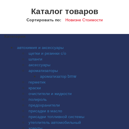
Каталог товаров
Сортировать по:
Новизне
Стоимости
Категории
автохимия и аксессуары
щетки и резинки с/о
шланги
аксессуары
ароматизаторы
ароматизатор bmw
герметик
краски
очистители и жидкости
полироль
предохранители
присадки в масло
присадки топливной системы
утеплитель автомобильный
хомуты