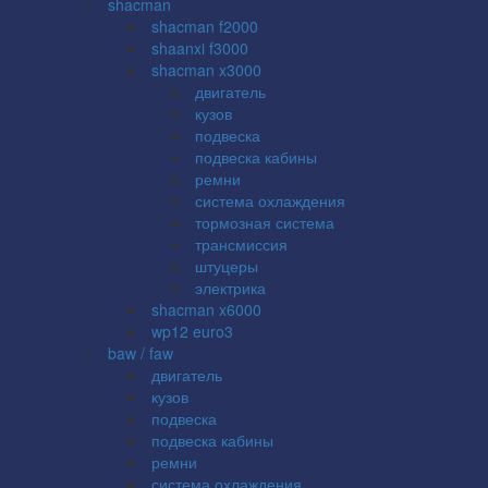
shacman
shacman f2000
shaanxi f3000
shacman x3000
двигатель
кузов
подвеска
подвеска кабины
ремни
система охлаждения
тормозная система
трансмиссия
штуцеры
электрика
shacman x6000
wp12 euro3
baw / faw
двигатель
кузов
подвеска
подвеска кабины
ремни
система охлаждения