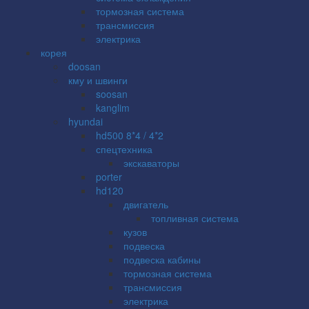
тормозная система
трансмиссия
электрика
корея
doosan
кму и швинги
soosan
kanglim
hyundai
hd500 8*4 / 4*2
спецтехника
экскаваторы
porter
hd120
двигатель
топливная система
кузов
подвеска
подвеска кабины
тормозная система
трансмиссия
электрика