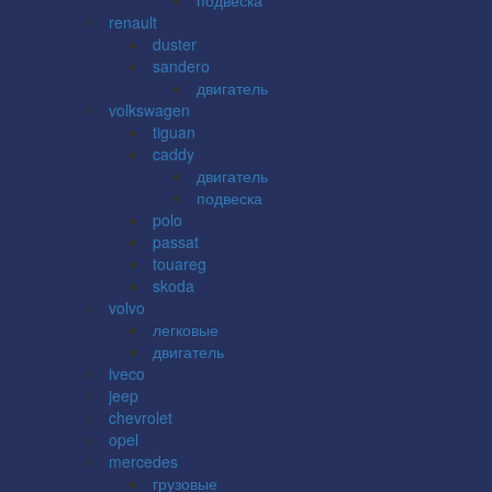
renault
duster
sandero
двигатель
volkswagen
tiguan
caddy
двигатель
подвеска
polo
passat
touareg
skoda
volvo
легковые
двигатель
iveco
jeep
chevrolet
opel
mercedes
грузовые