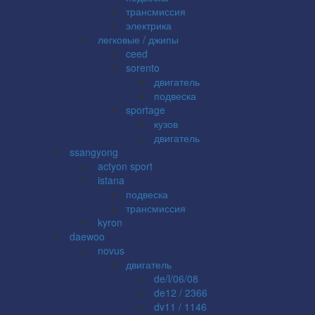
трансмиссия
электрика
легковые / джипы
ceed
sorento
двигатель
подвеска
sportage
кузов
двигатель
ssangyong
actyon sport
istana
подвеска
трансмиссия
kyron
daewoo
novus
двигатель
de/l/06/08
de12 / 2366
dv11 / 1146