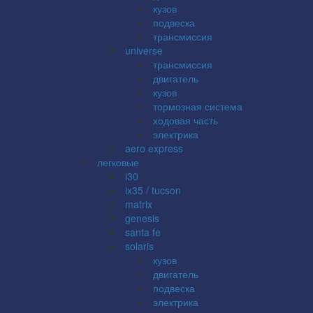
кузов
подвеска
трансмиссия
universe
трансмиссия
двигатель
кузов
тормозная система
ходовая часть
электрика
aero express
легковые
i30
ix35 / tucson
matrix
genesis
santa fe
solaris
кузов
двигатель
подвеска
электрика