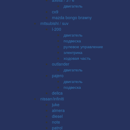
двигатель
cx9
mazda bongo brawny
mitsubishi / suv
l-200
двигатель
подвеска
рулевое управление
электрика
ходовая часть
outlander
двигатель
pajero
двигатель
подвеска
delica
nissan/infiniti
juke
almera
diesel
note
patrol