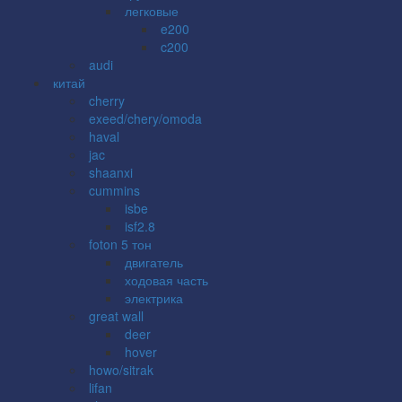
легковые
e200
c200
audi
китай
cherry
exeed/chery/omoda
haval
jac
shaanxi
cummins
isbe
isf2.8
foton 5 тон
двигатель
ходовая часть
электрика
great wall
deer
hover
howo/sitrak
lifan