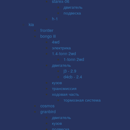
starex-06
двигатель
подвеска
h-1
kia
frontier
bongo iii
4wd
электрика
1.4-tonn 2wd
1-tonn 2wd
двигатель
j3 - 2.9
d4cb - 2.4
кузов
трансмиссия
ходовая часть
тормозная система
cosmos
granbird
двигатель
кузов
подвеска