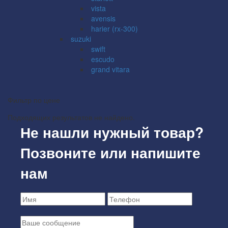
vista
avensis
harier (rx-300)
suzuki
swift
escudo
grand vitara
Фильтр по цене
Подходящих результатов не найдено.
Не нашли нужный товар?
Позвоните или напишите
нам