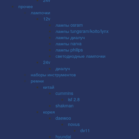
прочее
лампочки
12v
лампы osram
лампы tungsram/koito/lynx
лампы диалуч
лампы narva
лампы philips
светодиодные лампочки
24v
диалуч
наборы инструментов
ремни
китай
cummins
isf 2.8
shakman
корея
daewoo
novus
dv11
hyundai