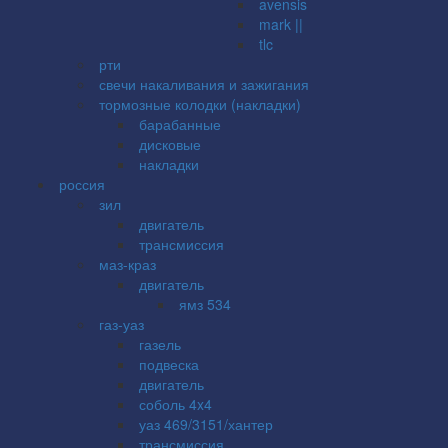
avensis
mark ||
tlc
рти
свечи накаливания и зажигания
тормозные колодки (накладки)
барабанные
дисковые
накладки
россия
зил
двигатель
трансмиссия
маз-краз
двигатель
ямз 534
газ-уаз
газель
подвеска
двигатель
соболь 4x4
уаз 469/3151/хантер
трансмиссия