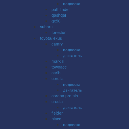
подвеска
pathfinder
qashqai
qx56
subaru
forester
toyota/lexus
camry
подвеска
двигатель
mark ii
townace
carib
corolla
подвеска
двигатель
corona premio
cresta
двигатель
fielder
hiace
подвеска