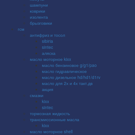
шампуни
коврики
изолента
брызговики
гсм
антифриз и тосол
sibiria
sintec
аляска
масло моторное kixx
масло бензиновое g/g1/pao
масло гидравлическое
масло дизельное hd/hd1/d1rv
масло для 2х и 4х такт.дв
акция
смазки
kixx
sintec
тормозная жидкость
трансмиссионные масла
kixx
масло моторное shell