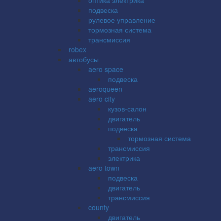
подвеска
рулевое управление
тормозная система
трансмиссия
robex
автобусы
aero space
подвеска
aeroqueen
aero city
кузов-салон
двигатель
подвеска
тормозная система
трансмиссия
электрика
aero town
подвеска
двигатель
трансмиссия
county
двигатель