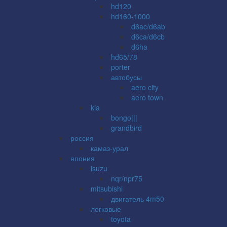
hd120
hd160-1000
d6ac/d6ab
d6ca/d6cb
d6ha
hd65/78
porter
автобусы
aero city
aero town
kia
bongo|||
grandbird
россия
камаз-урал
япония
isuzu
nqr/npr75
mitsubishi
двигатель 4m50
легковые
toyota