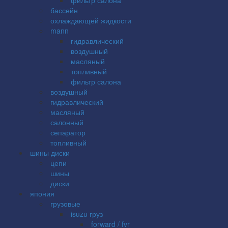
бассейн
охлаждающей жидкости
mann
гидравлический
воздушный
масляный
топливный
фильтр салона
воздушный
гидравлический
масляный
салонный
сепаратор
топливный
шины диски
цепи
шины
диски
япония
грузовые
isuzu груз
forward / fvr