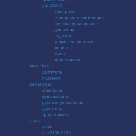
уаз patriot
электрика
отопление и вентиляция
рулевое управление
двигатель
подвеска
тормозная система
тюнинг
кузов
трансмиссия
кавз / паз
двигатель
подвеска
камаз-урал
электрика
кузов-кабина
рулевое управление
двигатель
трансмиссия
лада
vesta
ваз 2108-2109