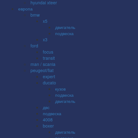
hyundai xteer
европа
bmw
x5
двигатель
подвеска
x3
ford
focus
transit
man / scania
peugeot/fiat
expert
ducato
кузов
подвеска
двигатель
двс
подвеска
4008
boxer
двигатель
подвеска