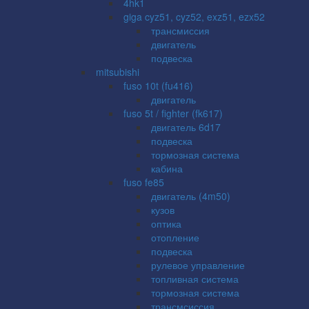
4hk1
giga cyz51, cyz52, exz51, ezx52
трансмиссия
двигатель
подвеска
mitsubishi
fuso 10t (fu416)
двигатель
fuso 5t / fighter (fk617)
двигатель 6d17
подвеска
тормозная система
кабина
fuso fe85
двигатель (4m50)
кузов
оптика
отопление
подвеска
рулевое управление
топливная система
тормозная система
трансмсиссия