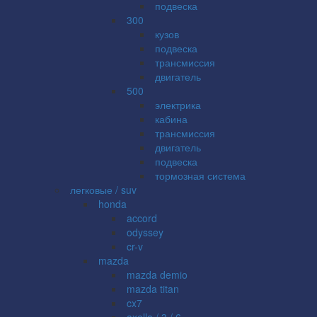
подвеска
300
кузов
подвеска
трансмиссия
двигатель
500
электрика
кабина
трансмиссия
двигатель
подвеска
тормозная система
легковые / suv
honda
accord
odyssey
cr-v
mazda
mazda demio
mazda titan
cx7
axella / 3 / 6