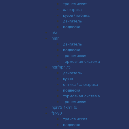
трансмиссия
электрика
кузов / кабина
двигатель
подвеска
nkr
nmr
двигатель
подвеска
трансмиссия
тормозная система
nqr/npr 75
двигатель
кузов
оптика / электрика
подвеска
тормозная система
трансмиссия
npr75 4kh1-tc
fsr-90
трансмиссия
подвеска