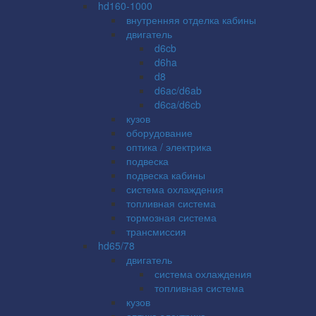
hd160-1000
внутренняя отделка кабины
двигатель
d6cb
d6ha
d8
d6ac/d6ab
d6ca/d6cb
кузов
оборудование
оптика / электрика
подвеска
подвеска кабины
система охлаждения
топливная система
тормозная система
трансмиссия
hd65/78
двигатель
система охлаждения
топливная система
кузов
оптика электрика