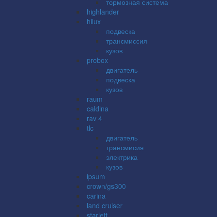
тормозная система
highlander
hilux
подвеска
трансмиссия
кузов
probox
двигатель
подвеска
кузов
raum
caldina
rav 4
tlc
двигатель
трансмисия
электрика
кузов
ipsum
crown/gs300
carina
land cruiser
starlett