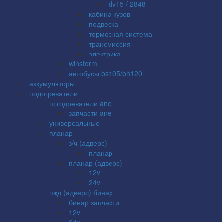
dv15 / 2848
кабина кузов
подвеска
тормозная система
трансмиссия
электрика
winstorm
автобусы bs105/bh120
аккумуляторы
подогреватели
погодреватели ane
запчасти ane
универсальные
планар
з/ч (адверс)
планар
планар (адверс)
12v
24v
пжд (адверс) бинар
бинар запчасти
12v
24v