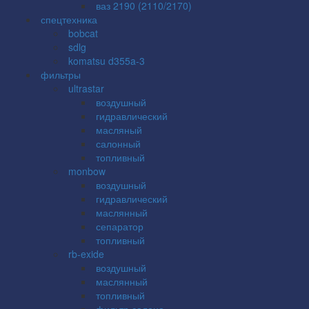
ваз 2190 (2110/2170)
спецтехника
bobcat
sdlg
komatsu d355a-3
фильтры
ultrastar
воздушный
гидравлический
масляный
салонный
топливный
monbow
воздушный
гидравлический
маслянный
сепаратор
топливный
rb-exide
воздушный
маслянный
топливный
фильтр салона